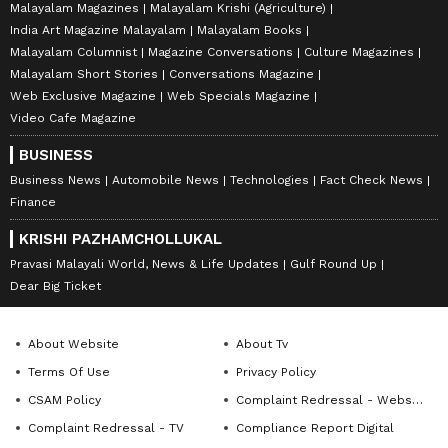
Malayalam Magazines
Malayalam Krishi (Agriculture)
India Art Magazine Malayalam
Malayalam Books
Malayalam Columnist
Magazine Conversations
Culture Magazines
Malayalam Short Stories
Conversations Magazine
Web Exclusive Magazine
Web Specials Magazine
Video Cafe Magazine
BUSINESS
Business News
Automobile News
Technologies
Fact Check News
Finance
KRISHI PAZHAMCHOLLUKAL
Pravasi Malayali World, News & Life Updates
Gulf Round Up
Dear Big Ticket
About Website
About Tv
Terms Of Use
Privacy Policy
CSAM Policy
Complaint Redressal - Website
Complaint Redressal - TV
Compliance Report Digital