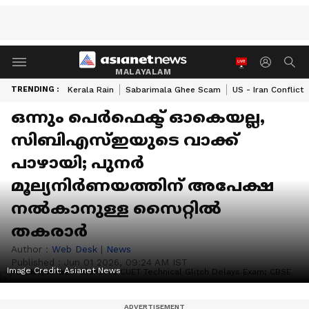
MALAYALAM
TRENDING :
Kerala Rain
Sabarimala Ghee Scam
US - Iran Conflict
ഒന്നും പെർഫെക്ട് ഓകെയല്ല,
സിബിഎസ്ഇയുടെ വാക്ക്
പാഴായി; പുനർ
മൂല്യനിർണയത്തിന് അപേക്ഷ
നൽകാനുള്ള സൈറ്റിൽ
തകരാർ
Author :
Web Desk
|
News
Published :
Jun 01 2026, 09:24 AM IST
Image Credit:
Asianet News