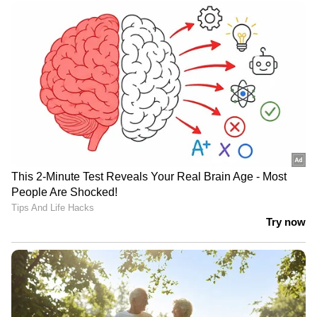
ക്രൂരതയോ?; രാജേഷിൻ്റെ
മൃതദേഹം കൊണ്ടുപോകാൻ പണം
ചോദിച്ചെന്ന് ആരോപണം