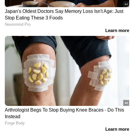
രൂപ; വീട്ടുടമയുടെ പരാതി
LATEST VIDEOS
തോരാതെ ഇടുക്കി; മലയോര
മേഖലയിൽ മഴ കനക്കുന്നു,
നഗരത്തിൽ പലയിടത്തും
വെള്ളക്കെട്ട്
ജീവൻ നൽകിയവനോട് ഈ