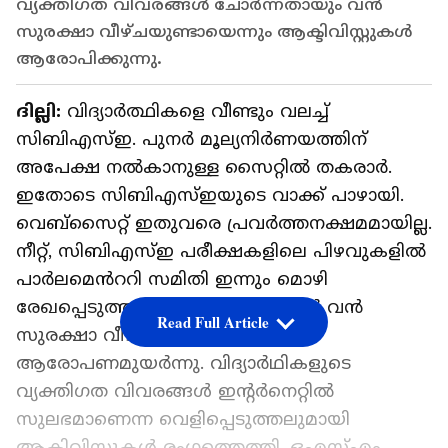
വ്യക്തിഗത വിവരങ്ങൾ ചോർന്നതായും വൻ
സുരക്ഷാ വീഴ്ചയുണ്ടായെന്നും ആക്ടിവിസ്റ്റുകൾ
ആരോപിക്കുന്നു.
ദില്ലി:
വിദ്യാർത്ഥികളെ വീണ്ടും വലച്ച്
സിബിഎസ്ഇ. പുനർ മൂല്യനിർണയത്തിന്
അപേക്ഷ നൽകാനുള്ള സൈറ്റിൽ തകരാർ.
ഇതോടെ സിബിഎസ്ഇയുടെ വാക്ക് പാഴായി.
വെബ്സൈറ്റ് ഇതുവരെ പ്രവർത്തനക്ഷമമായില്ല.
നീറ്റ്, സിബിഎസ്ഇ പരീക്ഷകളിലെ പിഴവുകളിൽ
പാർലമെൻററി സമിതി ഇന്നും മൊഴി
രേഖപ്പെടുത്തും. സിബിഎസ്ഇയിൽ വൻ
Read Full Article
സുരക്ഷാ വീഴ്ചയുണ്ടായെന്നും
ആരോപണമുയർന്നു. വിദ്യാർഥികളുടെ
വ്യക്തിഗത വിവരങ്ങൾ ഇൻ്റർനെറ്റിൽ
സുലഭമാണെന്ന വെളിപ്പെടുത്തലുമായി
ആക്ടിവിസ്റ്റുകൾ രം​ഗത്തെത്തി. ഒഎസ്എം