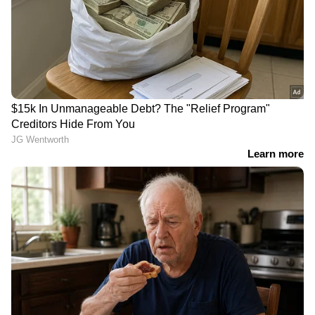
'കുട്ടികളെ മാത്രമല്ല,
മാസപ്പടി കേസിലെ ഇഡി
മുതിർന്നവരെയും
അന്വേഷണം; വീണയുടെ
മർദിക്കുമായിരുന്നു,
ചോദ്യം ചെയ്യലിൽ തടസ്സം,
ഭക്ഷണമോ മരുന്നോ
എസ്എഫ്ഐഒ രേഖകൾ
ആർക്കും നൽകില്ല';
ഇനിയും ഇഡിയ്ക്ക്
എലോഹിം കേന്ദ്രത്തിലെ
ലഭിച്ചില്ല, ലോക്കറിൽ നിന്ന്
പീഡനങ്ങൾ തുറന്ന്
രേഖകൾ ലഭിച്ചില്ല
പറഞ്ഞ് മുൻ ജീവനക്കാരി
വീടിൻ്റെ മേൽക്കൂര
'രാഷ്ട്രീയത്തിലും
തകർത്ത വിമാനത്തിൻ്റെ
പെർഫോമൻസ് ആകണം
അഡ്രസ് പോലുമില്ല;
മാനദണ്ഡം'; എം എ
ലക്ഷങ്ങളുടെ ബാധ്യത
ബേബിക്ക് പരോക്ഷ
വരുത്തിയ അപകടത്തിൽ
പിന്തുണയുമായി ഇ പി
സിയാൽ വാഗ്‌ദാനം 50000
ജയരാജൻ