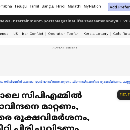
Prabha
Telugu
Tamil
Bangla
Hindi
Marathi
MyNation
Add Prefer
News
Entertainment
Sports
Magazine
Life
Pravasam
Money
IPL 20
ames
US - Iran Conflict
Operation Toofan
Kerala Lottery
Gold Rat
ലെ സിപിഎമ്മിൽ കലഹം; എംവി ഗോവിന്ദനെ മാറ്റണം, പിണറായിക്കെതിരെ രൂക്ഷവിമർശനം, കണ്ണൂർ ജി
നാലെ സിപിഎമ്മിൽ
FIFA 
ിന്ദനെ മാറ്റണം,
രെ രൂക്ഷവിമർശനം,
ിറ്റി പിരിച്ചുവിടണം