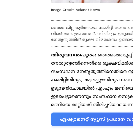
Image Credit:
Asianet News
ഓരോ ജില്ലകളിലേയും കമ്മിറ്റി യോ​ഗ
വിമർശനം ഉയർന്നത്. സിപിഎം ഇടുക്കി ജ
നേതൃത്വത്തിന് രൂക്ഷ വിമർശനം ഉണ്ടായ
തിരുവനന്തപുരം:
തെരഞ്ഞെടുപ്പ
നേതൃത്വത്തിനെതിരെ രൂക്ഷവിമർശന
സംസ്ഥാന നേതൃത്വത്തിനെതിരെ രൂക
കമ്മിറ്റിയിലും, ആലപ്പുഴയിലും സം
ഉടുമ്പൻചോലയിൽ എംഎം മണിയെ സ
ഇടപെട്ടാണെന്നും സംസ്ഥാന സെക്രട
മണിയെ മാറ്റിയത് തിരിച്ചടിയായെന്
ഏഷ്യാനെറ്റ് ന്യൂസ് പ്രധാ