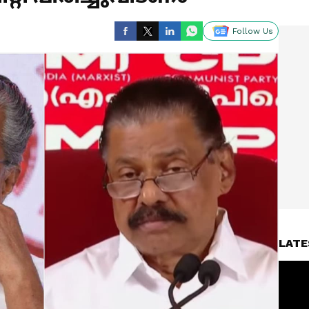
Follow Us
LATE