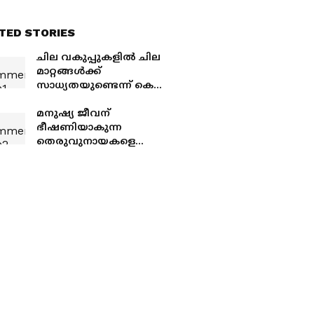
TED STORIES
ചില വകുപ്പുകളിൽ ചില
മാറ്റങ്ങൾക്ക്
സാധ്യതയുണ്ടെന്ന് കെ
മുരളീധരൻ; വകുപ്പ്
തർക്കം സ്ഥിരീകരിച്ച്
മനുഷ്യ ജീവന്
മന്ത്രി, വിജ്ഞാപനം
ഭീഷണിയാകുന്ന
ഇന്നുണ്ടാകും
തെരുവുനായകളെ
കൊല്ലാമെന്ന്
സുപ്രീംകോടതി; മൃ​
ഗസ്നേഹികളുടെ
അപേക്ഷ തള്ളി