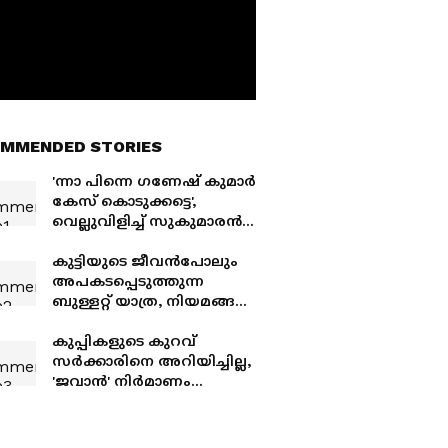
MMENDED STORIES
'ന്നാ പിന്നെ ഗണേഷ് കുമാർ
കേസ് കൊടുക്കട്ടെ',
വെല്ലുവിളിച്ച് സുകുമാരൻ
നായർ; പത്തനാപുരം
താലൂക്ക് യൂണിയൻ
കുട്ടിയുടെ ജീവൻപോലും
പിരിച്ചുവിട്ടതിൽ
അപകടപ്പെടുത്തുന്ന
ചട്ടലംഘനമെന്ന
ബുള്ളറ്റ് യാത്ര, നിയമങ്ങൾ
ആരോപണമടക്കം തള്ളി
കാറ്റിൽ പറത്തി യുവാവ്;
ഹെല്‍മെറ്റും ധരിച്ചില്ല
കുപ്പികളുടെ കുറവ്
സർക്കാരിനെ അറിയിച്ചില്ല,
'ജവാൻ' നിർമാണം
തടസ്സപ്പെട്ടതിൽ കർശന
നടപടിയുണ്ടാകുമെന്ന്
മന്ത്രി; 'നിർമാണം ഉടൻ