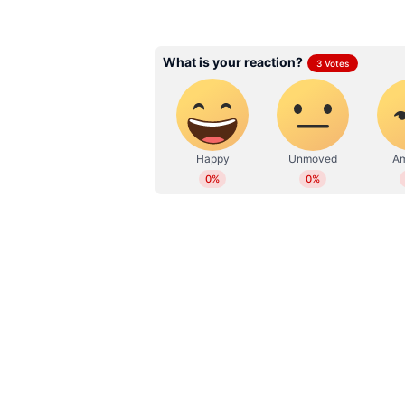
അതിരൂക്ഷ വിമർശനമാണ് ഉണ്ടായത
Faseela Moidu
FM
2022 മുതല്‍ ഏഷ്യാനെറ്റ് ന്യൂസ
സബ് എഡിറ്റർ. ബിഎ ബിരുദവും ജ
നേടി. കേരളം, ദേശീയം, അന്താര
എന്റർടെയ്ൻമെൻ്റ് തുടങ്ങിയ വ
മാധ്യമപ്രവര്‍ത്തന കാലയളവില്‍ നി
ഫീച്ചറുകള്‍, ലേഖനങ്ങള്‍ തുടങ്ങിയവ
മീഡിയകളില്‍ പ്രവര്‍ത്തനപരിചയം