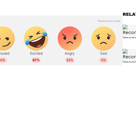
്.
് ഓണ്‍ലൈനില്‍ പ്രവര്‍ത്തിക്കുന്നു. നിലവില്‍ സീനിയ‍ർ
RELA
േണലിസത്തിൽ പോസ്റ്റ് ഗ്രാജുവേറ്റ് ഡിപ്ലോമയും
ാഷ്ട്ര വാര്‍ത്തകള്‍, ബിസിനസ്, ആരോഗ്യം,
ിഷയങ്ങളില്‍ എഴുതുന്നു. 12 വര്‍ഷത്തെ
രവധി ഗ്രൗണ്ട് റിപ്പോര്‍ട്ടുകള്‍, ന്യൂസ് സ്‌റ്റോറികള്‍,
 പ്രസിദ്ധീകരിച്ചു. പ്രിന്റ്, വിഷ്വല്‍, ഡിജിറ്റല്‍
. ഇ മെയില്‍: faseela.vv@asianetnews.in