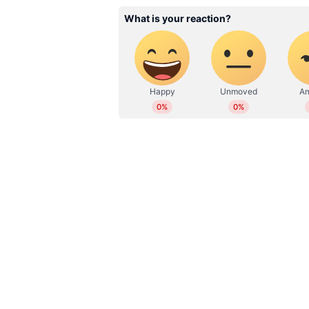
ശശി തരൂർ പാർട്ടിക്ക് വഴങ്ങുന്ന