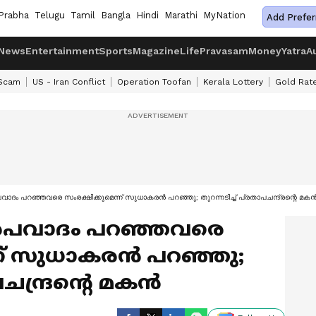
Prabha
Telugu
Tamil
Bangla
Hindi
Marathi
MyNation
Add Prefer
News
Entertainment
Sports
Magazine
Life
Pravasam
Money
Yatra
A
 Scam
US - Iran Conflict
Operation Toofan
Kerala Lottery
Gold Rat
ാദം പറഞ്ഞവരെ സംരക്ഷിക്കുമെന്ന് സുധാകരൻ പറഞ്ഞു; തുറന്നടിച്ച് പ്രതാപചന്ദ്രന്റെ മക
അപവാദം പറഞ്ഞവരെ
്ന് സുധാകരൻ പറഞ്ഞു;
പചന്ദ്രന്റെ മകൻ