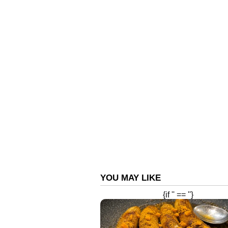
ഇടപെടുന്നില്ലെന്നും സുധാകര
കെപിസിസി ട്രഷററായിരുന്ന പ്രതാച
മക്കൾ മുഖ്യമന്ത്രിക്കും ഡിജിപിക
ഉണ്ടാക്കുന്ന രീതിയിൽ അച്ഛനെതി
പ്രചരണമാണ് പെട്ടെന്നുണ്ടായ മ
ആരോപണം. കോഴിക്കോടുളള കോണ്‍ഗ
ചേർന്ന് നവമാധ്യമങ്ങള്‍ വഴി പ്
പ്രചരണത്തിന് പിന്നിൽ പ്രവർത്ത