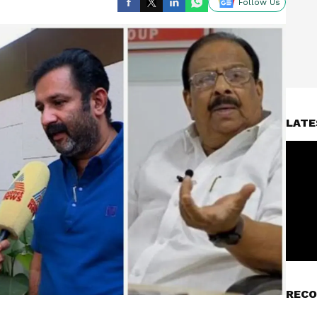
Follow Us
LATE
RECO