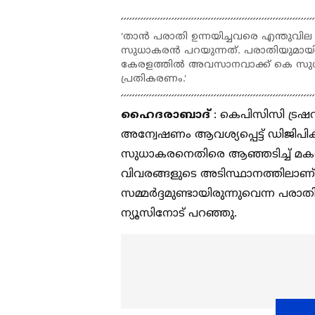
'താൻ പരാതി ഉന്നയിച്ചവരെ എന്തുവില
സുധാകരൻ പറയുന്നത്. പരാതിയുമായി ദില
കേരളത്തിൽ അവസാനവാക്ക് കെ സുധാകര
പ്രതികരണം.'
ഹൈദരാബാദ്
: കെപിസിസി ട്രഷറ
അന്വേഷണം ആവശ്യപ്പെട്ട് ഡിജിപി
സുധാകരനെതിരെ ആഞ്ഞടിച്ച് മകൻ പ
വിവരങ്ങളുടെ അടിസ്ഥാനത്തിലാണ്, 
സമ്മർദ്ദമുണ്ടായിരുന്നുവെന്ന പരാ
ന്യൂസിനോട് പറഞ്ഞു.