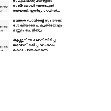
സമൂഹമാധ്യമങ്ങളിൽ
സജീവമായി അർജുൻ
ആയങ്കി, ഇൻസ്റ്റ​ഗ്രാമിൽ
വെല്ലുവിളിച്ച് സ്റ്റോറികൾ,
ആയങ്കിക്കായി
മലങ്കര ഡാമിന്‍റെ സംഭരണ
സുഹൃത്തുക്കളെ
ശേഷിയുടെ പകുതിയോളം
കേന്ദ്രീകരിച്ചും
മണ്ണും ചെളിയും
അന്വേഷണം
നിറഞ്ഞതായി
കണ്ടെത്തൽ
തൃശ്ശൂരിൽ ലോറിയിടിച്ച്
യുവാവ് മരിച്ച സംഭവം:
കൊലപാതകമെന്ന്
കുടുംബത്തിന്റെ
ആരോപണം