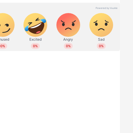
ില്ല, സ്വന്തം മണ്ഡലത്തിലെ പ്രശ്നങ്ങളിൽ