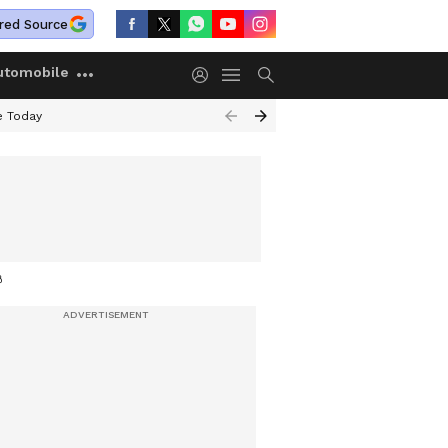
red Source
utomobile
e Today
ൻ