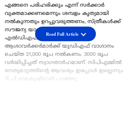
എങ്ങനെ പരിഹരിക്കും എന്ന് സർക്കാർ
വ്യക്തമാക്കണമെന്നും ശമ്പളം കൃത്യമായി
നൽകുന്നതും ഉറപ്പുവരുത്തണം, സ്ത്രീകൾക്ക്
സൗജന്യ യാത്ര നൽകുന്നതിനോട്
Read Full Article
എല്‍ഡിഎഫിന് യോജിപ്പാണ്.
ആശാവർക്കർമാർക്ക് യുഡിഎഫ് വാഗ്ദാനം
ചെയ്ത 21,000 രൂപ നൽകണം. 3000 രൂപ
വർദ്ധിപ്പിച്ചത് സ്വാഗതാർഹമാണ്. സിപിഎമ്മിൽ
നേതൃമാറ്റത്തിന്‍റെ ആവശ്യം ഇപ്പോൾ ഇല്ലെന്നും
ടി പി രാമകൃഷ്ണൻ പറഞ്ഞു.
ഏഷ്യാനെറ്റ് ന്യൂസ് പ്രധാന വാർത്താ സ്രോതസായി
തെരഞ്ഞെടുക്കുക
LATEST VIDEOS
കൂടാതെ, എഴുപതുകളിൽ 17 സീറ്റിലേക്ക്
തകർന്നു പോയ സിപിഎം ശക്തമായി
തിരിച്ചുവന്നെന്നും തോൽവി സംബന്ധിച്ച