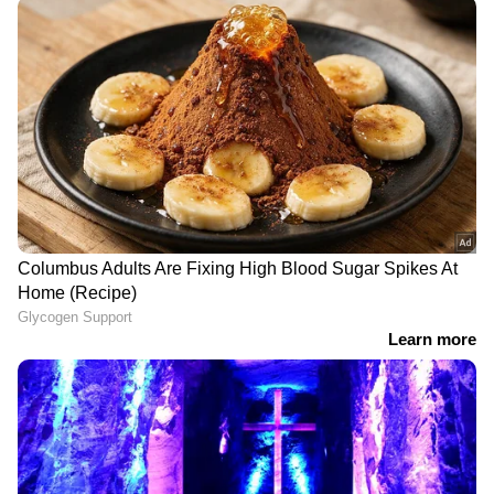
CPM
കോൺഗ്രസ്
Follow Us
Related Articles
ആശമാരെ ഇടതുപക്ഷം