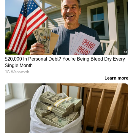
LATEST VIDEOS
കെ എസ് ഇ ബി ഒറ്റത്തവണ
കുടിശിക തീർപ്പാക്കൽ പദ്ധതി
നിലവിൽ വന്നു; ഇന്ന്
അറിയേണ്ടതെല്ലാം
പ്ലാസ്റ്റിക്ക് മദ്യക്കുപ്പികൾ തിരികെ
വാങ്ങേണ്ടെന്ന ഉത്തരവ്;
എതിർപ്പുമായി എക്‌സൈസ് മന്ത്രി
എം.ലിജു