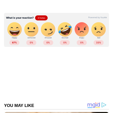
പരിശോധന പൂർത്തിയായ ശേഷം നിലപാട്
അറിയിക്കും. ജില്ലാ കമ്മറ്റികളിലെ ചർച്ചകൾ
സംബന്ധിച്ച ആരോപണങ്ങൾ മാധ്യമങ്ങൾ
ഊതി പെരുപ്പിച്ചതാണ്. പിശക് പറ്റിയുണ്ടെങ്കിൽ
തിരുത്തും എന്നും അദ്ദേഹം പ്രതികരിച്ചു.
കേരളത്തിലെ എല്ലാ വാർത്തകൾ
Kerala
News
അറിയാൻ എപ്പോഴും ഏഷ്യാനെറ്റ്
ന്യൂസ് വാർത്തകൾ.
Malayalam News
തത്സമയ അപ്‌ഡേറ്റുകളും ആഴത്തിലുള്ള
വിശകലനവും സമഗ്രമായ റിപ്പോർട്ടിംഗും —
എല്ലാം ഒരൊറ്റ സ്ഥലത്ത്. ഏത് സമയത്തും,
എവിടെയും വിശ്വസനീയമായ വാർത്തകൾ
ലഭിക്കാൻ
Asianet News Malayalam
ABOUT THE AUTHOR
Web Desk
WD