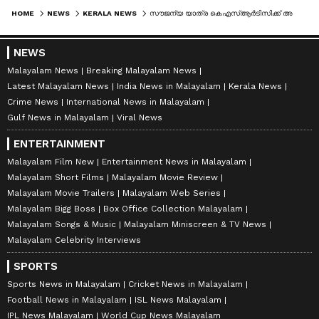
HOME
NEWS
KERALA NEWS
സൗജന്യ യാത്ര കെഎസ്ആർടിസിക്ക് അധിക ബാധ്യതയെന്ന് ടി പി രാമകൃഷ്ണൻ, 'വരുമാനത്തിലെ കുറവ് എങ്ങനെ പരിഹരിക്കും എന്ന് സർക്കാർ വ്യക്തമാക്കണം'
NEWS
Malayalam News
Breaking Malayalam News
Latest Malayalam News
India News in Malayalam
Kerala News
Crime News
International News in Malayalam
Gulf News in Malayalam
Viral News
ENTERTAINMENT
Malayalam Film New
Entertainment News in Malayalam
Malayalam Short Films
Malayalam Movie Review
Malayalam Movie Trailers
Malayalam Web Series
Malayalam Bigg Boss
Box Office Collection Malayalam
Malayalam Songs & Music
Malayalam Miniscreen & TV News
Malayalam Celebrity Interviews
SPORTS
Sports News in Malayalam
Cricket News in Malayalam
Football News in Malayalam
ISL News Malayalam
IPL News Malayalam
World Cup News Malayalam