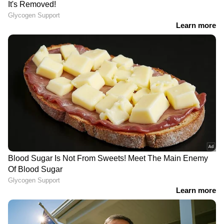
തള്ളിയ ഉത്തരവ് പുറത്ത്
ശ്രീറാം വെങ്കിട്ടരാമൻ
പുറത്തിറങ്ങി
എസ്എഫ്ഐ ജില്ലാ
ബഹ്റൈനിലെ ഇറാൻ
പ്രസിഡൻ്റ് വിജയ് വിമലിന്
ആക്രമണം; 122
ജാമ്യമില്ല; പൊലീസ്
യാത്രക്കാരുമായി
ഉദ്യോഗസ്ഥരെ ആക്രമിച്ച
പുറപ്പെടാനൊരുങ്ങിയ
കേസിൽ ജാമ്യാപേക്ഷ
എയർ ഇന്ത്യ എക്സ്‍പ്രസ്
തള്ളി
വിമാനം റദ്ദാക്കി