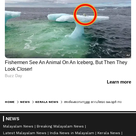
HOME
NEWS
KERALA NEWS
അരിക്കൊമ്പനുള്ള റേഡിയോ കോളര്‍ നാളെ എത്തിക്കും; കോളറെത്തുക അസമില്‍ നിന്ന് വിമാന മാര്‍ഗം
NEWS
Malayalam News
Breaking Malayalam News
Latest Malayalam News
India News in Malayalam
Kerala News