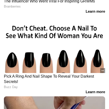
'ന്നാ പിന്നെ ഗണേഷ്
കുട്ടിയുടെ ജീവൻപോലും
കുമാർ കേസ്
അപകടപ്പെടുത്തുന്ന
കൊടുക്കട്ടെ', വെല്ലുവിളിച്ച്
ബുള്ളറ്റ് യാത്ര, നിയമങ്ങൾ
സുകുമാരൻ നായർ;
കാറ്റിൽ പറത്തി യുവാവ്;
പത്തനാപുരം താലൂക്ക്
ഹെല്‍മെറ്റും ധരിച്ചില്ല
യൂണിയൻ പിരിച്ചുവിട്ടതിൽ
ചട്ടലംഘനമെന്ന
ആരോപണമടക്കം തള്ളി
കുപ്പികളുടെ കുറവ്
ബജറ്റിൽ അഞ്ച് പൈസ
സർക്കാരിനെ അറിയിച്ചില്ല,
നീക്കിവെച്ചില്ല, ലൈഫ്
'ജവാൻ' നിർമാണം
പദ്ധതി വെന്റിലേറ്ററിലോ?
തടസ്സപ്പെട്ടതിൽ കർശന
ഇടതുപക്ഷം
നടപടിയുണ്ടാകുമെന്ന്
ബേജാറാകേണ്ട
മന്ത്രി; 'നിർമാണം ഉടൻ
കാര്യമില്ലെന്ന് കെ.എം.
പുനരാരംഭിക്കും'
ഷാജി