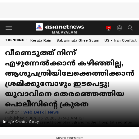
MALAYALAM
TRENDING :
Kerala Rain
Sabarimala Ghee Scam
US - Iran Conflict
വീണെടുത്ത് നിന്ന്
എഴുന്നേൽക്കാൻ കഴിഞ്ഞില്ല,
ആശുപത്രിയിലേക്കെത്തിക്കാൻ
ശ്രമിക്കുമ്പോഴും ഇടപെട്ടു;
യുവാവിനെ തെരഞ്ഞെത്തിയ
പൊലീസിന്‍റെ ക്രൂരത
Author :
Web Desk
|
News
Published :
Jun 05 2026, 07:42 AM IST
Image Credit:
Getty