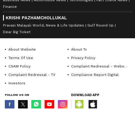
Business News
Automobile News
Technologies
Fact Check News
Finance
KRISHI PAZHAMCHOLLUKAL
Pravasi Malayali World, News & Life Updates
Gulf Round Up
Dear Big Ticket
About Website
About Tv
Terms Of Use
Privacy Policy
CSAM Policy
Complaint Redressal - Website
Complaint Redressal - TV
Compliance Report Digital
Investors
FOLLOW US ON
DOWNLOAD APP
© Copyright 2026 Asianxt Digital Technologies Private Limited (Formerly
known as Asianet News Media & Entertainment Private Limited) | All Rights
Reserved