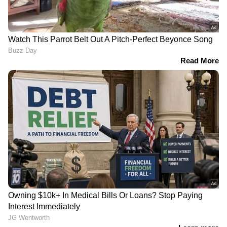
നല്‍കി