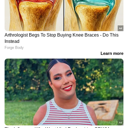
ഇതേസമയം ആരോപണങ്ങള്‍ പൊലീസ്
നിഷേധിച്ചു. ആരോപണങ്ങള്‍ കെട്ടിച്ചമച്ചതാണ്.
അന്വേഷണത്തിനായി വീട്ടില്‍ ചെന്നിരുന്നു.
മർദനമോ മറ്റു സംഭവങ്ങളോ ഉണ്ടായിട്ടില്ലെന്നും
പൊലീസ് പറഞ്ഞു.
DOWNLOAD APP
RECOMMENDED STORIES