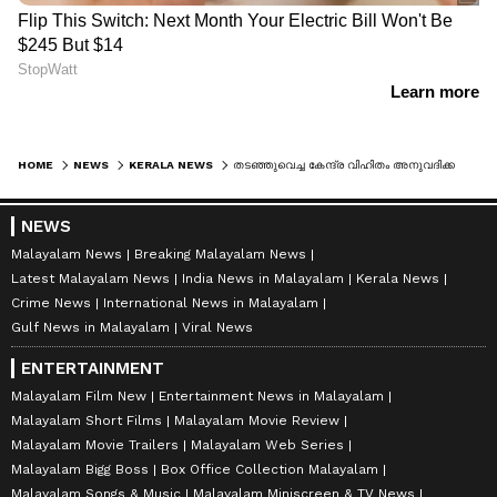
HOME
NEWS
KERALA NEWS
തടഞ്ഞുവെച്ച കേന്ദ്ര വിഹിതം അനുവദിക്കണമെന്ന് മന്ത്രി വീണാ ജോർജ് കേന്ദ്ര ആരോഗ്യ മന്ത്രിയോട് അഭ്യർത്ഥിച്ചു
NEWS
Malayalam News
Breaking Malayalam News
Latest Malayalam News
India News in Malayalam
Kerala News
Crime News
International News in Malayalam
Gulf News in Malayalam
Viral News
ENTERTAINMENT
Malayalam Film New
Entertainment News in Malayalam
Malayalam Short Films
Malayalam Movie Review
Malayalam Movie Trailers
Malayalam Web Series
Malayalam Bigg Boss
Box Office Collection Malayalam
Malayalam Songs & Music
Malayalam Miniscreen & TV News