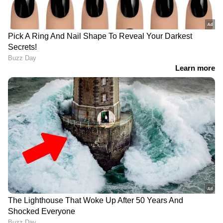
കോടതിയിൽ ഹാജരാക്കും
അതിഥി തൊഴിലാളികളെ
ഏഷ്യാനെറ്റ് ന്യൂസ് ലൈവ് യുട്യൂബില്‍
ബന്ദിയാക്കി ഫോണും പണവും
കാണാം...
കവര്‍ന്ന സംഭവം; പ്രതികള്‍
പിടിയില്‍
ഏഴ് മാസം മുമ്പ് 20 പവൻ സ്വർണ്ണം
മോഷണം പോയ കേസിലെ
രണ്ടാമത്തെ പ്രതിയും പിടിയിൽ |
Theft | Arrest