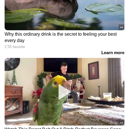
പ്രിയദർശിനി പദ്ധതിയെ
സൗജന്യം തടയാൻ
അഭിനന്ദിച്ച് കെജ്‍രിവാൾ;
ഓര്‍ഡിനറി ബസുകൾ
'ദില്ലി, പഞ്ചാബ് മാതൃക മറ്റ്
കൂട്ടത്തോടെ സിറ്റി ഫാസ്റ്റ്
സംസ്ഥാനങ്ങളും
ആക്കിയോ?
നടപ്പാക്കുന്നതിൽ
വിശദീകരണവുമായി
സന്തോഷം'
കെഎസ്ആര്‍ടിസി, 'വ്യാജ
പ്രചാരണം നടത്തരുത്'
ശബരിമല സ്വർണക്കൊള്ള
'ഓപ്പറേഷൻ തൂഫാൻ'
കേസ്: പത്മകുമാറിന്
മന്ത്രിയുടെ സ്റ്റാഫിൽ
സസ്പെൻഷൻ മാത്രം,
ക‌ഞ്ചാവ് കേസ് പ്രതിയുടെ