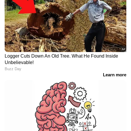
അധ്വാനത്തെയും ജീവിതാവസ്ഥകളെയും
പുച്ഛത്തോടെ കാണുന്ന കോൺഗ്രസിന്റെ ഈ
'ഷിജിലിന്റെ കുടുംബം
'ഉപരിവർഗ്ഗ ചിന്താഗതി'ക്ക് ഒരു മാറ്റവും
ആവശ്യപ്പെടുന്ന 10
വന്നിട്ടില്ലെന്ന് ഈ പുതിയ പ്രസ്താവനയിലൂടെ
മത്സ്യത്തൊഴിലാളികളെ കൂടി
വീണ്ടും തെളിയുകയാണ്. സാധാരണക്കാരായ
തെരച്ചിലിൽ ഉൾപ്പെടുത്തും'
മനുഷ്യരെയും അവരുടെ ജീവിത
സാഹചര്യങ്ങളെയും മാനിക്കാൻ ഇനിയെങ്കിലും
ഇവർ തയ്യാറാകണം.