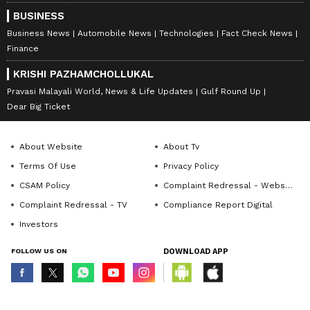
BUSINESS
Business News
Automobile News
Technologies
Fact Check News
Finance
KRISHI PAZHAMCHOLLUKAL
Pravasi Malayali World, News & Life Updates
Gulf Round Up
Dear Big Ticket
About Website
About Tv
Terms Of Use
Privacy Policy
CSAM Policy
Complaint Redressal - Website
Complaint Redressal - TV
Compliance Report Digital
Investors
FOLLOW US ON
DOWNLOAD APP
© Copyright 2026 Asianxt Digital Technologies Private Limited (Formerly