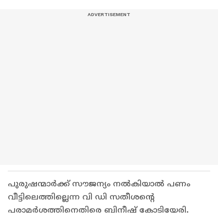
പുരുഷന്മാർക്ക് സൗജന്യം നൽകിയാൽ പണം
വീട്ടിലെത്തില്ലെന്ന വി ഡി സതീശന്റെ
പരാമർശത്തിനെതിരെ ബിനീഷ് കോടിയേരി.