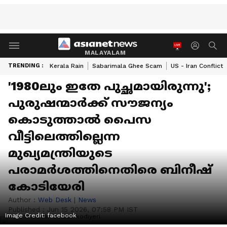
MALAYALAM
TRENDING :
Kerala Rain
Sabarimala Ghee Scam
US - Iran Conflict
'1980ലും ഇതേ പുച്ഛമായിരുന്നു';
പുരുഷന്മാർക്ക് സൗജന്യം
കൊടുത്താൽ പൈസ
വീട്ടിലെത്തില്ലെന്ന
മുഖ്യമന്ത്രിയുടെ
പരാമർശത്തിനെതിരെ ബിനീഷ്
കോടിയേരി
Author :
Web Desk
|
News
Published :
Jun 15 2026, 07:58 PM IST
Image Credit:
facebook