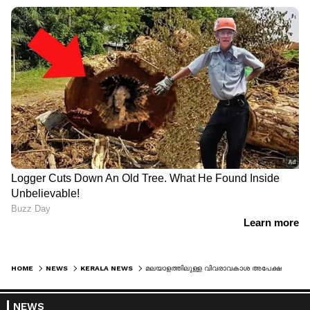
HOME
NEWS
KERALA NEWS
മലയാളത്തിലുള്ള വിവരാവകാശ അപേക്ഷകള്‍ക്ക് മലയാളത്തില്‍ തന്നെ മറുപടി നല്‍കണമെന്ന് വിവരാവകാശ കമ്മീഷണര്‍
NEWS