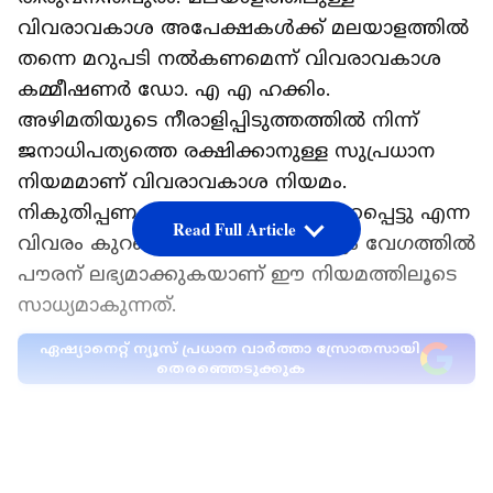
വിവരാവകാശ അപേക്ഷകള്‍ക്ക് മലയാളത്തില്‍
തന്നെ മറുപടി നല്‍കണമെന്ന് വിവരാവകാശ
കമ്മീഷണര്‍ ഡോ. എ എ ഹക്കിം.
അഴിമതിയുടെ നീരാളിപ്പിടുത്തത്തില്‍ നിന്ന്
ജനാധിപത്യത്തെ രക്ഷിക്കാനുള്ള സുപ്രധാന
നിയമമാണ് വിവരാവകാശ നിയമം.
നികുതിപ്പണം എങ്ങനെ ചെലവഴിക്കപ്പെട്ടു എന്ന
Read Full Article
വിവരം കുറഞ്ഞ ചെലവില്‍ ഏറ്റവും വേഗത്തില്‍
പൗരന് ലഭ്യമാക്കുകയാണ് ഈ നിയമത്തിലൂടെ
സാധ്യമാകുന്നത്.
ഏഷ്യാനെറ്റ് ന്യൂസ് പ്രധാന വാർത്താ സ്രോതസായി
തെരഞ്ഞെടുക്കുക
കേരള മീഡിയ അക്കാദമിയിലെ മാധ്യമ
വിദ്യാര്‍ത്ഥികളുമായുള്ള സംവാദത്തില്‍
LATEST VIDEOS