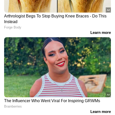
DOWNLOAD APP
RECOMMENDED STORIES
നടൻ അബു സലിം
കോഴിക്കോട് ഒരാൾക്ക്
സഞ്ചരിച്ച കാർ
കൂടി മലേറിയ
അപകടത്തിൽപ്പെട്ടു;
സ്ഥിരീകരിച്ചു; രോഗം
അപകടം 'അമ്മ' ജനറൽ
ബാധിച്ചത് അതിഥി