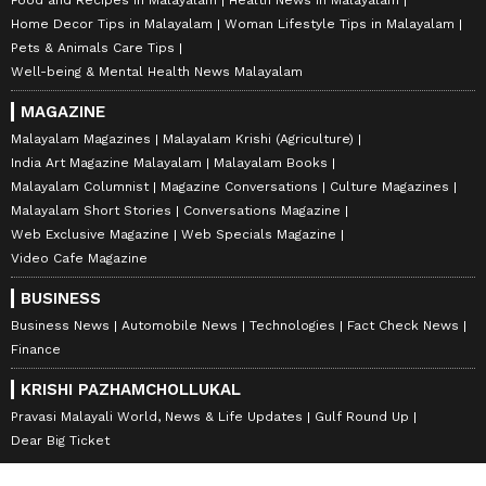
Food and Recipes in Malayalam
Health News in Malayalam
Home Decor Tips in Malayalam
Woman Lifestyle Tips in Malayalam
Pets & Animals Care Tips
Well-being & Mental Health News Malayalam
MAGAZINE
Malayalam Magazines
Malayalam Krishi (Agriculture)
India Art Magazine Malayalam
Malayalam Books
Malayalam Columnist
Magazine Conversations
Culture Magazines
Malayalam Short Stories
Conversations Magazine
Web Exclusive Magazine
Web Specials Magazine
Video Cafe Magazine
BUSINESS
Business News
Automobile News
Technologies
Fact Check News
Finance
KRISHI PAZHAMCHOLLUKAL
Pravasi Malayali World, News & Life Updates
Gulf Round Up
Dear Big Ticket