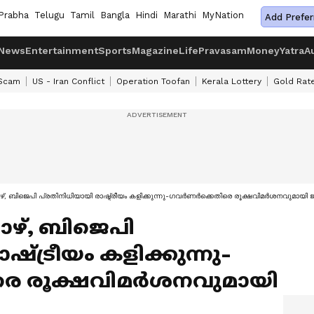
Prabha
Telugu
Tamil
Bangla
Hindi
Marathi
MyNation
Add Prefer
News
Entertainment
Sports
Magazine
Life
Pravasam
Money
Yatra
A
 Scam
US - Iran Conflict
Operation Toofan
Kerala Lottery
Gold Rat
, ബിജെപി പ്രതിനിധിയായി രാഷ്ട്രീയം കളിക്കുന്നു-​ഗവർണർക്കെതിരെ രൂക്ഷവിമർശനവുമായി 
ഴ്, ബിജെപി
്ട്രീയം കളിക്കുന്നു-​
െ രൂക്ഷവിമർശനവുമായി