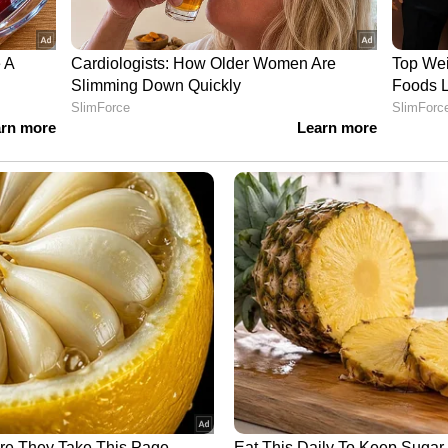
 അടുത്ത കാബിനറ്റിൽ ഓ‌ർഡിനൻസ്
രള വിസി നിയമനത്തിനായി ഗവർണ്ണർ രൂപീകരിച്ച
ലാശാല പ്രതിനിധിയെയും ഉടൻ നിർദ്ദേശിച്ചേക്കും. ഉടൻ
ുകൾക്ക് പകരം ബിൽ അവതരിപ്പിക്കുമെന്ന ഉറപ്പ്
ൽ ചെറിയ ഭേദഗതികളോടെ പുതുക്കി ഇറക്കാം.
് ബിൽ പാസ്സാക്കാം. രണ്ടായാലും ഗവർണ്ണർ
യത തേടുകയാണെങ്കിലും ഗവർണ്ണർ ഇപ്പോഴും
യി ഓ‌ർഡിനൻസുകൾ പുതുക്കി ഇറക്കുന്ന
ഖാനുള്ളത് കടുത്ത അതൃപ്തിയാണ്. സർക്കാറിൻറെ
ത്തിന് തയ്യാറായില്ലെങ്കിൽ പ്രതിസന്ധി