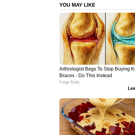
ഒപ്പിട്ടാൽ ഉടൻ ഓർഡിനൻസ് പുത
സർക്കാർ ഉദ്യോഗസ്ഥർ കാത്തിരുന്നെങ
ലോകായുക്ത നിയമഭേദഗതി അടക
അസാധുവായത്, ഇതോടെ സർക്കാർ 
ഓര്‍ഡിനൻസ് കാലാവധി കഴിഞ്ഞ
പ്രാബല്യത്തിലുള്ളത്. ഗവർണ്ണർ ഏറ
ലൈനിലാണ്. ഗവർണ്ണറെ പ്രകോപി
തേടുകയാണ് സർക്കാർ. ദില്ലിയിൽ 
ആരിഫ് മുഹമ്മദ് ഖാനെ മുഖ്യമന്ത്രി
ഗവർണ്ണറെ പ്രകോപിപ്പിച്ച വിസി