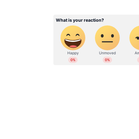
WD
Web Desk