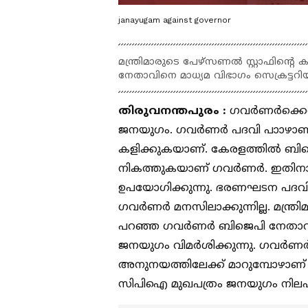
janayugam against governor
മന്ത്രിമാരുടെ പേഴ്സണല്‍ സ്റ്റാഫിന്‍റ
നേതാവിനെ മാധ്യമ വിഭാഗം സെക്രട്ടറിയ
തിരുവനന്തപുരം : ​
ഗവർണർക്കെത
ജനയു​ഗം. ​ഗവർണർ പദവി പാാഴാണ്. ഓ
കളിക്കുകയാണ്. കേരളത്തില്‍ ബിജെ
നികത്തുകയാണ് ഗവര്‍ണര്‍. ഇതിന
ഉപയോഗിക്കുന്നു. ഭരണഘടന പദവിയാണ
ഗവര്‍ണര്‍ മനസിലാക്കുന്നില്ല. മന്ത്ര
പറഞ്ഞ ഗവര്‍ണര്‍ ബിജെപി നേതാവിന
ജനയു​ഗം വിമർശിക്കുന്നു. ​ഗവർണ
അനുനയത്തിലേക്ക് മാറുമ്പോഴാണ് 
സിപിഐ മുഖപത്രം ജനയുഗം നിലപാട