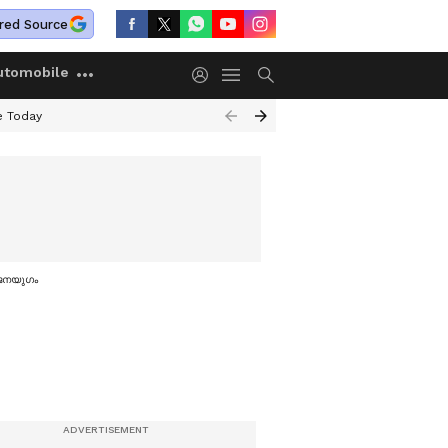
red Source
utomobile
e Today
ജനയു​ഗം