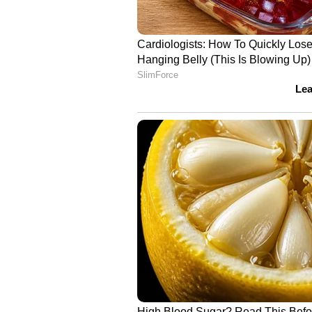
സർക്കാർ പിന്നോട്ടുപോയേക്കും.
ഇറക്കാനായിരന്നു മുൻ ധാരണ. കേ
സെർച്ച് കമ്മിറ്റിയിലേക്ക് സർവ്വക
സഭാ സമ്മേളനം വിളിച്ച് ഓർഡിനൻസ
വീണ്ടും ഗവർണ്ണർക്ക് നൽകും.
ലാപ്സായ ഓർഡിനൻസുകൾ ഒന്നുകി
അല്ലെങ്കിൽ സഭാ സമ്മേളനം ചേർന്ന
ഒപ്പിടണം. സർക്കാർ സമവായ സാധ്
ഉടക്കിൽ തന്നെയാണ്. നിരന്തരമാ
രീതിക്കെതിരെ ആരിഫ് മുഹമ്മദ് 
പ്രതീക്ഷ തെറ്റിച്ച ഗവർണ്ണർ അനുനയ
അതിരൂക്ഷമാകും.