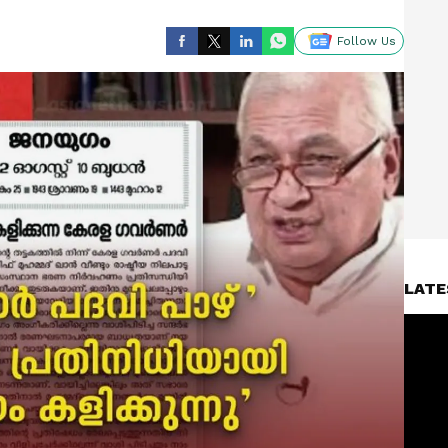
Follow Us
LATE