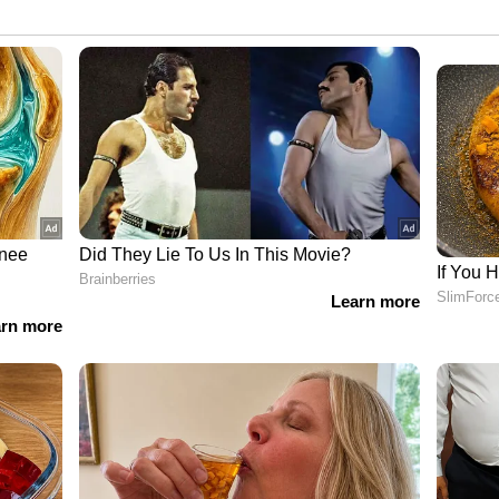
ുക്കിയിറക്കാൻ കഴിഞ്ഞ ദിവസം അർധ രാതിവരെ
്കിലും ഗവർണ്ണർ ഒരിഞ്ചും വിട്ടുവീഴ്ച ചെയ്തില്ല.
്കം 11 ഓർഡിൻസുകളാണ് ഇന്നലെയോടെ
കടുത്ത പ്രതിരോധത്തിലുമായി.
തോടെ ലോകായുക്ത പഴയ നിയമമാണ് ഇപ്പോൾ
്റുമുട്ടുമ്പോൾ സർക്കാർ പിന്നോട്ട് പോയി അനുനയ
പ്പിക്കാതെ പതിവ് പോലെ അനുരജ്ഞന സാധ്യത
നിന്നും അടുത്ത ദിവസം കേരളത്തിലെത്തുന്ന
 നേരിട്ട് രാജ് ഭവനിലെത്തി കാണാനാണ് ശ്രമം.
 നിയമന ഭേദഗതി ഓർഡിനൻസിൽ നിന്നും തൽക്കാലം