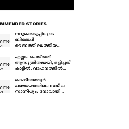
MMENDED STORIES
നറുക്കെടുപ്പിലൂടെ
ബിജെപി
ഭരണത്തിലെത്തിയ
പഞ്ചായത്ത്;
താഴെയിറക്കാൻ
എല്ലാം ചെയ്തത്
കോണ്‍ഗ്രസ് നീക്കം,
ആസൂത്രിതമായി, ഒളിച്ചത്
വേണം എൽഡിഎഫ്
കാട്ടില്‍, വാഹനത്തില്‍
സഹായം
വാക്കത്തിയും;
പാൽക്കുളങ്ങരയിൽ
കൊടിയത്തൂര്‍
യുവാവിനെ പട്ടാപ്പകൽ
പഞ്ചായത്തിലെ സജീവ
വെട്ടിക്കൊന്നവർ പിടിയിൽ
സാന്നിധ്യം; നോവായി
സ്റ്റാന്‍ഡിംഗ് കമ്മിറ്റി
ചെയര്‍പേഴ്‌സൻ
ആയിഷയുടെ വിയോഗം