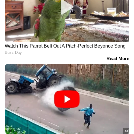
എല്ലാം ഒരൊറ്റ സ്ഥലത്ത്. ഏത് സമയത്തും,
എവിടെയും വിശ്വസനീയമായ വാർത്തകൾ
ലഭിക്കാൻ
Asianet News Malayalam
RECOMMENDED STORIES