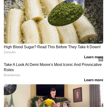
DOWNLOAD APP
കേരളത്തിലെ എല്ലാ വാർത്തകൾ
Kerala
News
അറിയാൻ എപ്പോഴും ഏഷ്യാനെറ്റ്
ന്യൂസ് വാർത്തകൾ.
Malayalam News
തത്സമയ അപ്‌ഡേറ്റുകളും ആഴത്തിലുള്ള
വിശകലനവും സമഗ്രമായ റിപ്പോർട്ടിംഗും —