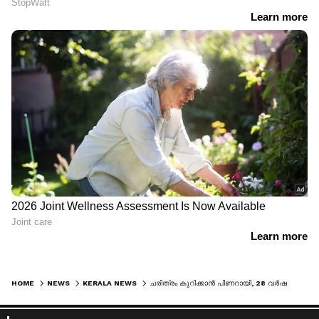
HOME
NEWS
KERALA NEWS
ചരിത്രം കുറിക്കാൻ പിണറായി, 28 വർഷങ്ങൾക്ക് ശേഷം ഒരു കേരള മുഖ്യമന്ത്രിയുടെ സന്ദർശനം; പ്രവാസികൾ 'മെഗാ' വേദിയൊരുക്കി കാത്തിരിക്കുന്ന കുവൈത്തിൽ ഇന്നെത്തും