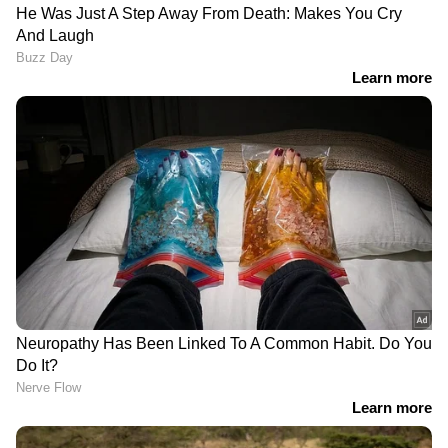
ഇഴജന്തുശല്യവും
5 ജില്ലകളിലെ എല്ലാ
ഉറവയിലൂടെ
വിദ്യാഭ്യാസ
ഒലിച്ചെത്തുന്ന വെള്ളവും,
സ്ഥാപനങ്ങൾക്കും തൃശ്ശൂർ
മാരാംകോട് വനത്തിലെ
ജില്ലയിൽ ക്യാംപുകളുള്ള
ആദിവാസി
വിദ്യാഭ്യാസ
കുടുംബങ്ങളുടെ ജീവിതം
സ്ഥാപനങ്ങൾക്കും നാളെ
ദുരിതത്തിൽ
അവധി പ്രഖ്യാപിച്ചു