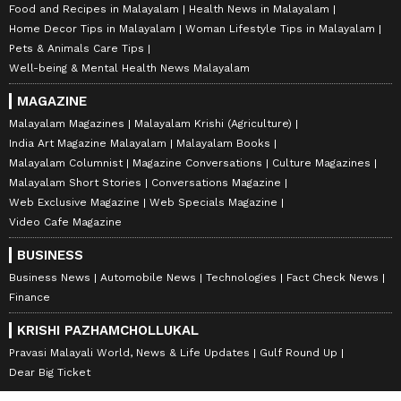
Lifestyle News in Malayalam
Lifestyle Tips in Malayalam
Food and Recipes in Malayalam
Health News in Malayalam
Home Decor Tips in Malayalam
Woman Lifestyle Tips in Malayalam
Pets & Animals Care Tips
Well-being & Mental Health News Malayalam
MAGAZINE
Malayalam Magazines
Malayalam Krishi (Agriculture)
India Art Magazine Malayalam
Malayalam Books
Malayalam Columnist
Magazine Conversations
Culture Magazines
Malayalam Short Stories
Conversations Magazine
Web Exclusive Magazine
Web Specials Magazine
Video Cafe Magazine
BUSINESS
Business News
Automobile News
Technologies
Fact Check News
Finance
KRISHI PAZHAMCHOLLUKAL
Pravasi Malayali World, News & Life Updates
Gulf Round Up
Dear Big Ticket