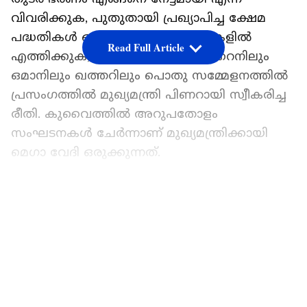
തുടർ ഭരണം എങ്ങനെ നേട്ടമായി എന്ന്
വിവരിക്കുക, പുതുതായി പ്രഖ്യാപിച്ച ക്ഷേമ
പദ്ധതികൾ ഒന്നൊന്നായി പ്രവാസികളിൽ
Read Full Article
എത്തിക്കുക, ഇതായിരുന്നു ബഹ്‌റൈനിലും
ഒമാനിലും ഖത്തറിലും പൊതു സമ്മേളനത്തിൽ
പ്രസംഗത്തിൽ മുഖ്യമന്ത്രി പിണറായി സ്വീകരിച്ച
രീതി. കുവൈത്തിൽ അറുപതോളം
സംഘടനകൾ ചേർന്നാണ് മുഖ്യമന്ത്രിക്കായി
മെഗാ വേദി ഒരുക്കുന്നത്.
ഒരുക്കങ്ങളെല്ലാം പൂർത്തിയായി
LATEST VIDEOS
മുഖ്യമന്ത്രി പിണറായി വിജയനെത്തുന്ന
പരിപാടിയുടെ ഒരുക്കങ്ങളെല്ലാം
പൂർത്തിയായതായി സംഘാടകർ അറിയിച്ചു.
വെള്ളിയാഴ്ച മൻസൂരിയായിലെ അൽ അറബി
ഇൻഡോർ സ്റ്റേഡിയത്തിലാണ് മുഖ്യമന്ത്രി