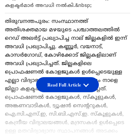
കളക്ടർമാർ അവധി നൽകി.&nbsp;
തിരുവനന്തപുരം: സംസ്ഥാനത്ത്
അതിശക്തമായ മഴയുടെ പശ്ചാത്തലത്തിൽ
റെഡ് അലർട്ട് പ്രഖ്യാപിച്ച നാല് ജില്ലകളിൽ ഇന്ന്
അവധി പ്രഖ്യാപിച്ചു. കണ്ണൂ‍‍ർ, വയനാട്,
കാസർഗോഡ്, കോഴിക്കോട് ജില്ലകളിലാണ്
അവധി പ്രഖ്യാപിച്ചത്. ജില്ലകളിലെ
പ്രൊഫഷണൽ കോളജുകൾ ഉൾപ്പെടെയുള്ള
എല്ലാ വിദ്യാഭ്യാസ സ്ഥാപനങ്ങൾക്കും നാളെ
Read Full Article
ജില്ലാ കളക്ടർമാർ അവധി പ്രഖ്യാപിച്ചത്.
പ്രൊഫഷണൽ കോളജുകൾ, സ്കൂളുകൾ,
അങ്കണവാടികൾ, ട്യൂഷൻ സെന്ററുകൾ,
ഐ.സി.എസ്.ഇ, സി.ബി.എസ്.ഇ. സ്കൂളുകൾ,
കേന്ദ്രീയ വിദ്യാലയങ്ങൾ, മദ്രസകൾ ഉൾപ്പെടെ
ഉള്ള മതവിദ്യാഭ്യാസ സ്ഥാപനങ്ങൾ അടക്കം