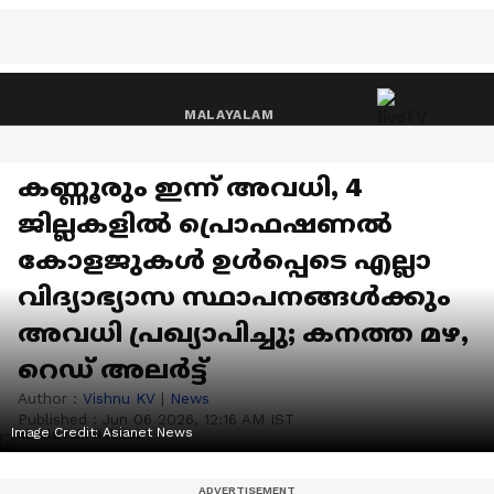
MALAYALAM
കണ്ണൂരും ഇന്ന് അവധി, 4
ജില്ലകളിൽ പ്രൊഫഷണൽ
കോളജുകൾ ഉൾപ്പെടെ എല്ലാ
വിദ്യാഭ്യാസ സ്ഥാപനങ്ങൾക്കും
അവധി പ്രഖ്യാപിച്ചു; കനത്ത മഴ,
റെഡ് അലർട്ട്
Author :
Vishnu KV
|
News
Published : Jun 06 2026, 12:16 AM IST
Image Credit: Asianet News