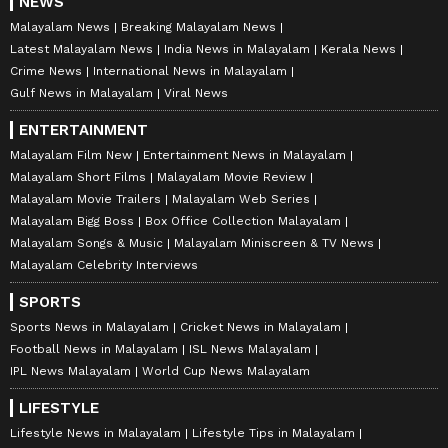
NEWS
തഹസില്‍ദാരെ അസി. നോഡല്‍
Malayalam News
Breaking Malayalam News
ഓഫീസറുമായി ചുമതലപ്പെടുത്തിയിട്ടുണ്ട്.
Latest Malayalam News
India News in Malayalam
Kerala News
ശരണിന് ആദിത്യയുടെ
കാഫിർ സ്ക്രീൻഷോട്ട്
സൗഹൃദങ്ങളിൽ സംശയം,
കേസ്; ജിതിൻ
Crime News
International News in Malayalam
മർദിക്കുന്ന സിസിടിവി
ഭാസ്കറിൻ്റെ നിർണായക
Gulf News in Malayalam
Viral News
ദൃശ്യങ്ങൾ പുറത്ത്;
വിവരങ്ങളുള്ള ഫോൺ
ENTERTAINMENT
അധ്യാപിക ആദിത്യയുടെ
റീസെറ്റ് ചെയ്തെന്ന്
ആത്മഹത്യയിൽ
കണ്ടെത്തി, സമ്മതിച്ച് പ്രതി
Malayalam Film New
Entertainment News in Malayalam
നിർണായക വിവരങ്ങൾ
Malayalam Short Films
Malayalam Movie Review
Malayalam Movie Trailers
Malayalam Web Series
Malayalam Bigg Boss
Box Office Collection Malayalam
Malayalam Songs & Music
Malayalam Miniscreen & TV News
Malayalam Celebrity Interviews
അടിമുടി ദുരൂഹത,
ഇന്ത്യയിലെ മികച്ച
SPORTS
തൃപ്രയാറിൽ കാറിന്‍റെ ചില്ല്
പാസ്‌പോർട്ട് ഓഫീസ്, ആ
Sports News in Malayalam
Cricket News in Malayalam
തകർത്ത് മുളകുപൊടി
വമ്പൻ നേട്ടം സ്വന്തമാക്കി
Football News in Malayalam
ISL News Malayalam
സ്പ്രേ ചെയ്ത് വൻ
കേരളത്തിന്‍റെ സ്വന്തം
IPL News Malayalam
World Cup News Malayalam
കവർച്ച; തട്ടിയെടുത്തത് 16
കൊച്ചി; കേരള
ലക്ഷം
പൊലീസിനും
LIFESTYLE
അഭിമാനകരമായ
പുരസ്കാരം
Lifestyle News in Malayalam
Lifestyle Tips in Malayalam