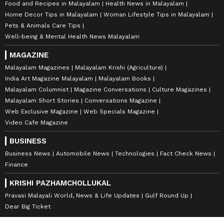
Food and Recipes in Malayalam
Health News in Malayalam
Home Decor Tips in Malayalam
Woman Lifestyle Tips in Malayalam
Pets & Animals Care Tips
Well-being & Mental Health News Malayalam
MAGAZINE
Malayalam Magazines
Malayalam Krishi (Agriculture)
India Art Magazine Malayalam
Malayalam Books
Malayalam Columnist
Magazine Conversations
Culture Magazines
Malayalam Short Stories
Conversations Magazine
Related Articles
Web Exclusive Magazine
Web Specials Magazine
Video Cafe Magazine
പരീക്ഷകൾക്കും അഭിമുഖങ്ങൾക്കും
BUSINESS
മാറ്റമില്ല; കനത്ത മഴ, അതീവ ജാ​ഗ്രത
Business News
Automobile News
Technologies
Fact Check News
നിർദേശം; കണ്ണൂർ, കോഴിക്കോട്
Finance
ജില്ലകളിൽ എല്ലാ വിദ്യാഭ്യാസ
കാലവർഷം ശക്തമാകുന്നു, വടക്കൻ
സ്ഥാപനങ്ങൾക്കും നാളെ അവധി
ജില്ലകളിൽ നാളെ റെഡ് അലർട്ട്, സ്കൂൾ
KRISHI PAZHAMCHOLLUKAL
അവധി, മഴക്കെടുതി രൂക്ഷം
Pravasi Malayali World, News & Life Updates
Gulf Round Up
Dear Big Ticket