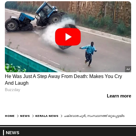
HOME
NEWS
KERALA NEWS
ചക്രവാതചുഴി, സംസ്ഥാനത്ത് ഒറ്റപ്പെട്ടയിടങ്ങളിൽ ശക്തമായ മഴയ്ക്ക് സാധ്യത; 12 ജില്ലകളിൽ യെല്ലോ അലർട്ട്
NEWS