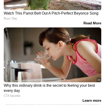
DOWNLOAD APP
RECOMMENDED STORIES
ചെന്നിത്തലക്ക് അസഭ്യം,
സംവിധായിക
തളിപ്പറമ്പ് എംഎൽഎ
രത്തീനക്കെതിരെ