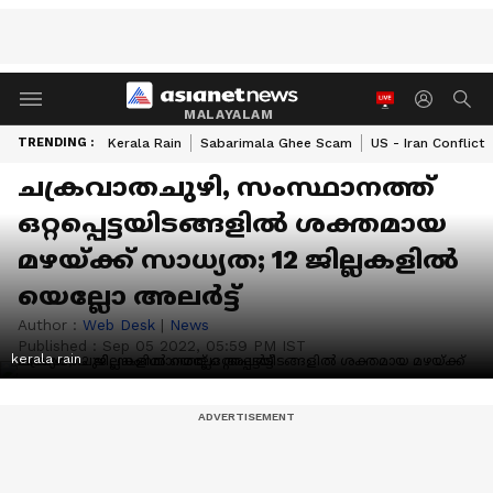
MALAYALAM
TRENDING :
Kerala Rain
Sabarimala Ghee Scam
US - Iran Conflict
ചക്രവാതചുഴി, സംസ്ഥാനത്ത്
ഒറ്റപ്പെട്ടയിടങ്ങളിൽ ശക്തമായ
മഴയ്ക്ക് സാധ്യത; 12 ജില്ലകളിൽ
യെല്ലോ അലർട്ട്
Author :
Web Desk
|
News
Published :
Sep 05 2022, 05:59 PM IST
kerala rain