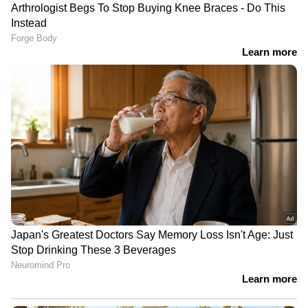
05-09-2022: മാലിദ്വീപ്, അതിനോട് ചേർന്നുള്ള
തെക്ക് കിഴക്കൻ അറബിക്കടൽ, കന്യാകുമാരി
തീരം, തെക്ക് പടിഞ്ഞാറൻ അതിനോട്
ചേർന്നുള്ള തെക്ക് കിഴക്കൻ ബംഗാൾ
ഉൾക്കടൽ എന്നിവിടങ്ങളിൽ മണിക്കൂറിൽ 40
മുതൽ 45 കിലോമീറ്റര്‍ വേഗതയിലും
ചിലവസരങ്ങളിൽ മണിക്കൂറിൽ 55 കിലോമീറ്റര്‍
വരെ വേഗതയിലും ശക്തമായ കാറ്റിനും മോശം
കാലാവസ്ഥയ്ക്കും സാധ്യത.