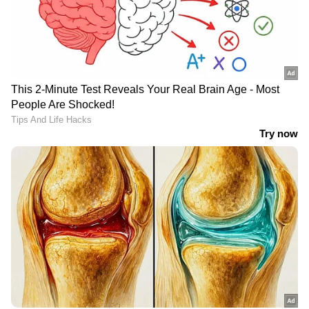
55 കിലോമീറ്റര്‍ വരെ വേഗതയിലും ശക്തമായ
കാറ്റിനും മോശം കാലാവസ്ഥയ്ക്കും സാധ്യത.
പ്രത്യേക ജാഗ്രത നിർദ്ദേശങ്ങൾ
LATEST VIDEOS
ജലനിരപ്പ് കുറഞ്ഞെങ്കിലും ദുരിതം
ഒഴിയാതെ കുട്ടനാട്ടുകാര്‍; വെള്ളം
ഇറങ്ങാൻ ഇനിയും സമയമെടുക്കും
News@1PM | ഒരുമണി വാർത്ത
വിശദമായി | 08 August 2026