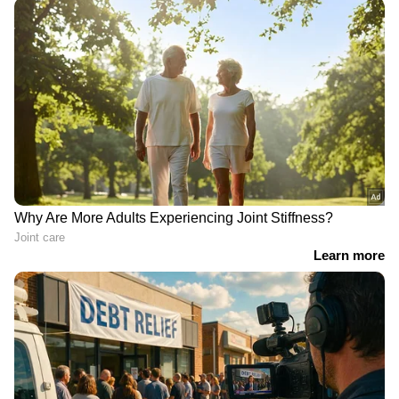
തെക്ക് പടിഞ്ഞാറൻ അതിനോട് ചേർന്നുള്ള മധ്യ
പടിഞ്ഞാറൻ അറബിക്കടൽ, സോമാലിയൻ
തീരം,ഗൾഫ് ഓഫ് മാന്നാർ, തെക്ക് ശ്രീലങ്കൻ
തീരം, തെക്ക് -പടിഞ്ഞാറൻ ബംഗാൾ ഉൾക്കടൽ
എന്നിവിടങ്ങളിൽ മണിക്കൂറിൽ 45 മുതൽ 55
കിലോമീറ്റര്‍ വേഗതയിലും ചിലവസരങ്ങളിൽ
മണിക്കൂറിൽ 65 കിലോമീറ്റര്‍ വരെ വേഗതയിലും
ശക്തമായ കാറ്റിനും മോശം കാലാവസ്ഥയ്ക്കും
സാധ്യത.