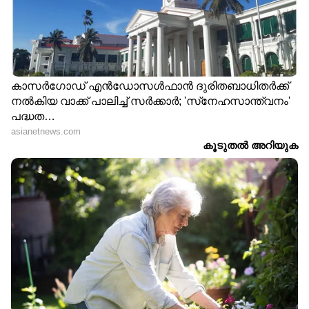
08-09-2022:കേരളം-കർണാടക-ഗോവ-
തെക്കൻ മഹാരാഷ്ട്ര തീരങ്ങൾ, മധ്യ-കിഴക്ക്
ബംഗാൾ ഉൾക്കടൽ എന്നിവിടങ്ങളിൽ
മണിക്കൂറിൽ 40 മുതൽ 45 കിലോമീറ്റര്‍
വേഗതയിലും ചിലവസരങ്ങളിൽ മണിക്കൂറിൽ
55 കിലോമീറ്റര്‍ വരെ വേഗതയിലും ശക്തമായ
കാറ്റിനും മോശം കാലാവസ്ഥയ്ക്കും സാധ്യത.
ആന്ധ്ര പ്രദേശ് തീരം, തെക്ക് പടിഞ്ഞാറൻ
അതിനോട് ചേർന്നുള്ള മധ്യ പടിഞ്ഞാറൻ
അറബിക്കടൽ, സോമാലിയൻ തീരം,ഗൾഫ് ഓഫ്
മാന്നാർ, തെക്ക് ശ്രീലങ്കൻ തീരം, വടക്ക്
ഭാഗത്തെ തെക്ക് -പടിഞ്ഞാറൻ അതിനോട്
ചേർന്നുള്ള തെക്ക് കിഴക്കൻ ബംഗാൾ