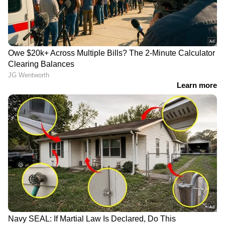
06-09-2022: കേരളം തീരം അതിനോട്
ചേർന്നുള്ള മധ്യ-കിഴക്കൻ അറബിക്കടൽ,
മാലിദ്വീപ് മേഖല, കന്യാകുമാരി തീരം, തെക്ക്
പടിഞ്ഞാറൻ അതിനോട് ചേർന്നുള്ള തെക്ക്
കിഴക്കൻ ബംഗാൾ ഉൾക്കടൽ എന്നിവിടങ്ങളിൽ
മണിക്കൂറിൽ 40 മുതൽ 45 കിലോമീറ്റര്‍
വേഗതയിലും ചിലവസരങ്ങളിൽ മണിക്കൂറിൽ
55 കിലോമീറ്റര്‍ വരെ വേഗതയിലും ശക്തമായ
കാറ്റിനും മോശം കാലാവസ്ഥയ്ക്കും സാധ്യത.