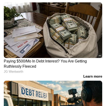
ഉൾപ്പെടുന്നതല്ല ഈ സ്ഥലം എന്ന് നാട്ടുകാർ
പറയുന്നുണ്ട് .
ബിഹാറിന് പിന്നാലെ ബംഗാൾ ഉൾകടലിലും
ചക്രവാതചുഴി; കേരളത്തിന് ഈ മാസം
രക്ഷയില്ല, 9 ജില്ലകളിൽ ജാഗ്രത മുന്നറിയിപ്പ്
സംസ്ഥാനത്ത് ഈ മാസം ശേഷിക്കുന്ന
ദിനങ്ങളിലും ശക്തമായ മഴയ്ക്ക് സാധ്യതയെന്ന്
കാലാവസ്ഥ വകുപ്പ്. കേരളത്തിൽ അടുത്ത 5
ദിവസം വ്യാപകമായ മഴക്കൊപ്പം ഇടിയും
മിന്നലിനും സാധ്യതയെന്നും പ്രവചനമുണ്ട്.
തെക്ക് പടിഞ്ഞാറൻ ബീഹാറിനു മുകളിലും
സമീപ പ്രദേശങ്ങളിലായി ചക്രവാതചുഴി
നിലനിൽക്കുന്നതും തെക്കൻ ബംഗാൾ