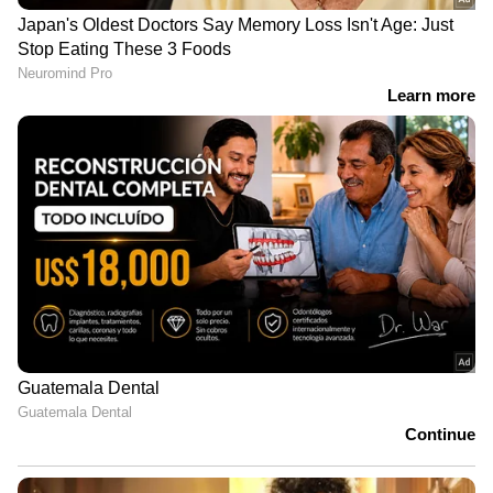
അടുത്ത ദിവസങ്ങളിലെ മഴസാധ്യത
പ്രവചനം
29-08-2022: കോട്ടയം, എറണാകുളം, ഇടുക്കി,
പാലക്കാട്, മലപ്പുറം, കോഴിക്കോട്, വയനാട്,
കണ്ണൂർ, കാസ‍ർകോട്