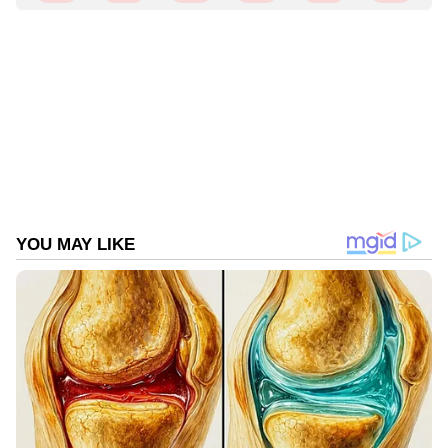
Web Desk
WD
മഴ (Mazha)
ഉരുൾപൊട്ടൽ
Published :
Aug 29 2022, 05:57 AM IST
Follow Us