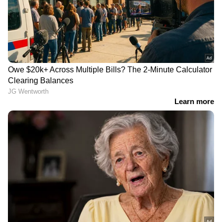
ഉൾകടലിന്‍റെ മധ്യഭാഗത്തായി മറ്റൊരു
ചക്രവാതചുഴി നിലനിൽക്കുന്നതും തെക്കൻ
ബംഗാൾ ഉൾകടലിൽ നിന്നും തെക്കൻ
തമിഴ്നാട് വരെ ന്യുനമർദ്ദ പാത്തി
നിലനിൽക്കുന്നതുമാണ് കേരളത്തിൽ വ്യാപക
മഴയ്ക്ക് കാരണമാകുന്നത്. ഇത് പ്രകാരം ഇന്ന് 9
ജില്ലകളിലാണ് യെല്ലോ ജാഗ്രത നിർദ്ദേശം
പുറപ്പെടുവിച്ചിരിക്കുന്നത്. കോട്ടയം,
എറണാകുളം, ഇടുക്കി, പാലക്കാട്, മലപ്പുറം,
കോഴിക്കോട്, വയനാട്, കണ്ണൂർ, കാസ‍ർകോട്
ജില്ലകളിലാണ് ഇന്ന് യെല്ലോ അലർട്ട്.