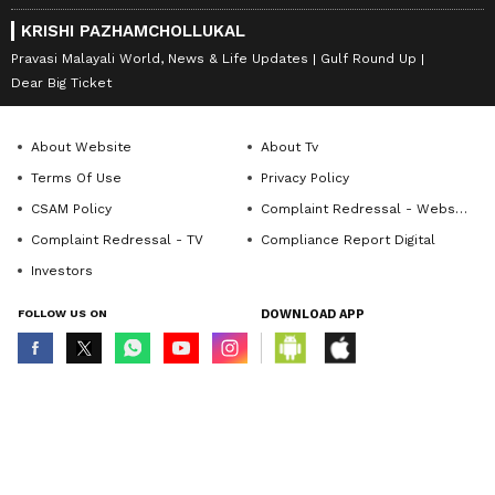
KRISHI PAZHAMCHOLLUKAL
Pravasi Malayali World, News & Life Updates
Gulf Round Up
Dear Big Ticket
About Website
About Tv
Terms Of Use
Privacy Policy
CSAM Policy
Complaint Redressal - Website
Complaint Redressal - TV
Compliance Report Digital
Investors
FOLLOW US ON
DOWNLOAD APP
© Copyright 2026 Asianxt Digital Technologies Private Limited (Formerly
known as Asianet News Media & Entertainment Private Limited) | All Rights
Reserved