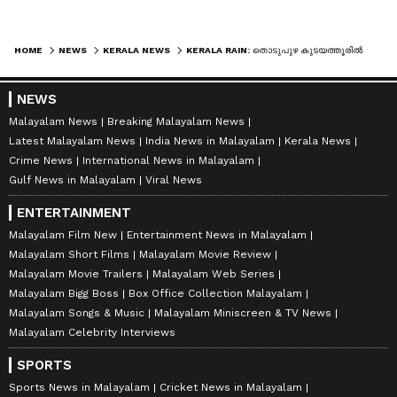
HOME
NEWS
KERALA NEWS
KERALA RAIN: തൊടുപുഴ കുടയത്തൂരിൽ ഉരുൾ പൊട്ടൽ, രണ്ടുമരണം ,നാലുപേർ മണ്ണിനടയിൽ,വീട് പൂർണമായും തകർന്നു
NEWS
Malayalam News
Breaking Malayalam News
Latest Malayalam News
India News in Malayalam
Kerala News
Crime News
International News in Malayalam
Gulf News in Malayalam
Viral News
ENTERTAINMENT
Malayalam Film New
Entertainment News in Malayalam
Malayalam Short Films
Malayalam Movie Review
Malayalam Movie Trailers
Malayalam Web Series
Malayalam Bigg Boss
Box Office Collection Malayalam
Malayalam Songs & Music
Malayalam Miniscreen & TV News
Malayalam Celebrity Interviews
SPORTS
Sports News in Malayalam
Cricket News in Malayalam