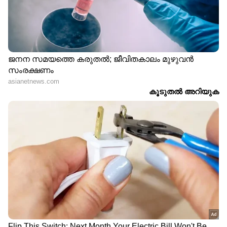
ശക്തമായ മഴ കൊണ്ട് അർത്ഥമാക്കുന്നത്.
ചില ജില്ലകളിൽ കേന്ദ്ര കാലാവസ്ഥാവകുപ്പ്‌
മഞ്ഞ അലേർട്ട് ആണ്
നൽകിയിരിക്കുന്നതെങ്കിലും മലയോര
മേഖലകളിൽ ഒറ്റപ്പെട്ട ശക്തമായ ഇടിയോടു
കൂടിയ മഴക്ക് സാധ്യത ഉള്ളതിനാൽ കഴിഞ്ഞ
ദിവസങ്ങളിൽ ശക്തമായ മഴ ലഭിച്ച
മലയോരപ്രദേശങ്ങളിൽ ഓറഞ്ച് അലെർട്ടിന്
സമാനമായ ജാഗ്രത പാലിക്കേണ്ടതുണ്ട്.
കഴിഞ്ഞ ദിവസങ്ങളിൽ വലിയ അളവിൽ മഴ
ലഭിച്ച പ്രദേശങ്ങളിൽ മഴ തുടരുന്ന
സാഹചര്യത്തിൽ താഴ്ന്ന പ്രദേശങ്ങൾ,
നദീതീരങ്ങൾ, ഉരുൾപൊട്ടൽ-മണ്ണിടിച്ചിൽ
സാധ്യതയുള്ള മലയോര പ്രദേശങ്ങൾ തുടങ്ങിയ
ഇടങ്ങളിലുള്ളവർ അതീവ ജാഗ്രത പാലിക്കണം.