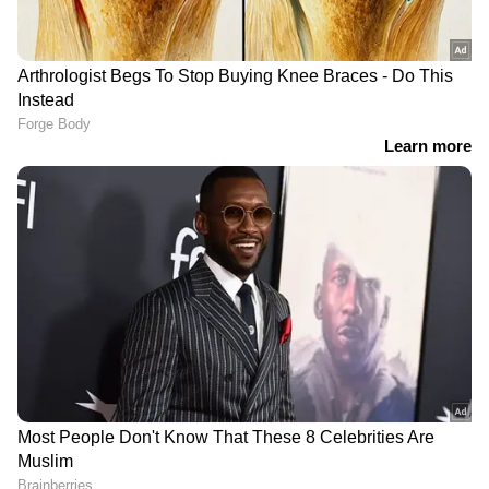
DOWNLOAD APP
കേരളത്തിലെ എല്ലാ വാർത്തകൾ
Kerala
News
അറിയാൻ എപ്പോഴും ഏഷ്യാനെറ്റ്
ന്യൂസ് വാർത്തകൾ.
Malayalam News
തത്സമയ അപ്‌ഡേറ്റുകളും ആഴത്തിലുള്ള
വിശകലനവും സമഗ്രമായ റിപ്പോർട്ടിംഗും —
എല്ലാം ഒരൊറ്റ സ്ഥലത്ത്. ഏത് സമയത്തും,
എവിടെയും വിശ്വസനീയമായ വാർത്തകൾ
ലഭിക്കാൻ
Asianet News Malayalam