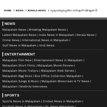
HOME
NEWS
KERALA NEWS
ഗുരുവായൂരപ്പന്‍റെ ഥാർ ഇനി വിഘ്നേഷ് വിജയകുമാറിന് സ്വന്തം, ലേലത്തുക 43 ലക്ഷം + ജിഎസ്‍ടി!
NEWS
Malayalam News
Breaking Malayalam News
Latest Malayalam News
India News in Malayalam
Kerala News
Crime News
International News in Malayalam
Gulf News in Malayalam
Viral News
ENTERTAINMENT
Malayalam Film New
Entertainment News in Malayalam
Malayalam Short Films
Malayalam Movie Review
Malayalam Movie Trailers
Malayalam Web Series
Malayalam Bigg Boss
Box Office Collection Malayalam
Malayalam Songs & Music
Malayalam Miniscreen & TV News
Malayalam Celebrity Interviews
SPORTS
Sports News in Malayalam
Cricket News in Malayalam
Football News in Malayalam
ISL News Malayalam