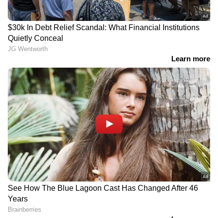
DOWNLOAD APP
RECOMMENDED STORIES
ചെന്നിത്തലക്ക് അസഭ്യം,
സംവിധായിക
തളിപ്പറമ്പ് എംഎൽഎ
രത്തീനക്കെതിരെ
ടികെ ഗോവിന്ദന്
അധിക്ഷേപം: മുൻ
ഫോണിലൂടെ
ഭർത്താവിനും ഓൺലൈൻ