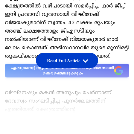
ക്ഷേത്രത്തിൽ വഴിപാടായി സമർപ്പിച്ച ഥാർ ജീപ്പ്
ഇനി പ്രവാസി വ്യവസായി വിഘ്നേഷ്
വിജയകുമാറിന് സ്വന്തം. 43 ലക്ഷം രൂപയും
അഞ്ച് ലക്ഷത്തോളം ജിഎസ്‍ടിയും
നൽകിയാണ് വിഘ്നേഷ് വിജയകുമാർ ഥാർ
ലേലം കൊണ്ടത്. അടിസ്ഥാനവിലയുടെ മൂന്നിരട്ടി
തുകയ്ക്കാണ് ഥാർ ലേലത്തിൽ പോയത്.
Read Full Article
ഏഷ്യാനെറ്റ് ന്യൂസ് പ്രധാന വാർത്താ സ്രോതസായി
തെരഞ്ഞെടുക്കുക
വിഘ്നേഷും മകൻ അനൂപും ചേർന്നാണ്
ദേവസ്വം സംഘടിപ്പിച്ച പുനർലേലത്തിന്
എത്തിയത്. ക്ഷേത്രത്തിന്‍റെ
തെക്കേനടപ്പന്തലിൽ വച്ചായിരുന്നു ലേലം. 15
ലക്ഷം രൂപ അടിസ്ഥാനത്തുകയായിരുന്ന ഥാർ
LATEST VIDEOS