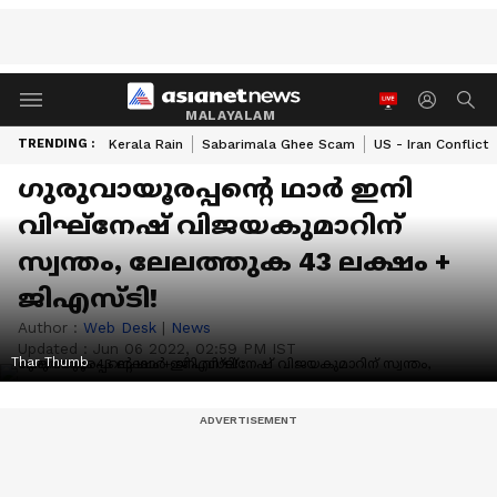
MALAYALAM
TRENDING :
Kerala Rain
Sabarimala Ghee Scam
US - Iran Conflict
ഗുരുവായൂരപ്പന്‍റെ ഥാർ ഇനി
വിഘ്നേഷ് വിജയകുമാറിന്
സ്വന്തം, ലേലത്തുക 43 ലക്ഷം +
ജിഎസ്‍ടി!
Author :
Web Desk
|
News
Updated :
Jun 06 2022, 02:59 PM IST
Thar Thumb