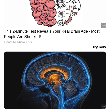
ലേലം അംഗീകരിച്ചു കൊണ്ടുള്ള ഭരണസമിതി
തീരുമാനം ലഭിക്കുന്ന മുറയ്ക്ക് വാഹനരേഖകൾ
കൈമാറും. ഉടമസ്ഥാവകാശം മാറ്റിയ വിവരം
രേഖാമൂലം അറിയിച്ചാൽ വാഹനം
കൊണ്ടുപോകാവുന്നതുമാണ്. ലേലം
നീട്ടിവെക്കാനും റദ്ദാക്കാനുമുള്ള അധികാരം
ഗുരുവായൂർ ദേവസ്വം അഡ്മിനിസ്ട്രേറ്ററിൽ
നിക്ഷിപ്തമായിരിക്കുമെന്ന് ദേവസ്വം
കമ്മീഷണർ അറിയിച്ചിരുന്നു.