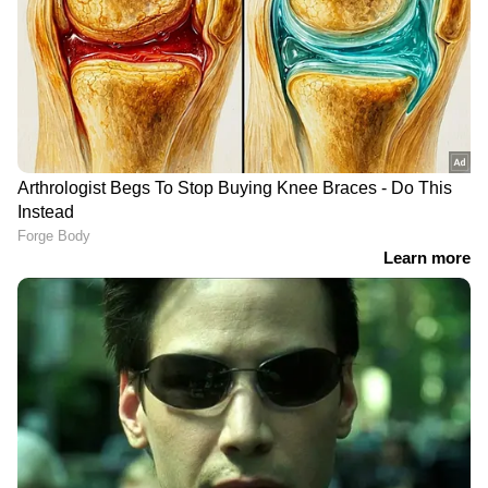
കുമാറിനെ തേടിയെത്തിയിരുന്നു. ആദാമിന്‍റെ
മകന്‍ അബുവിലൂടെ 2010 മികച്ച നടനുള്ള
ദേശീയ, സംസ്ഥാന പുരസ്കാരവും അയാളും
ഞാനും തമ്മില്‍ എന്ന സിനിമയിലൂടെ 2013ൽ
മികച്ച ഹാസ്യനടനുള്ള സംസ്ഥാന പുരസ്കാരം
അടക്കമുള്ളവ സലിം കുമാർ നേടിയിട്ടുണ്ട്.
DOWNLOAD APP
RECOMMENDED STORIES