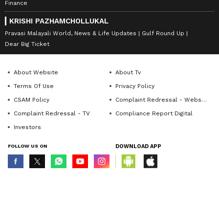
Finance
KRISHI PAZHAMCHOLLUKAL
Pravasi Malayali World, News & Life Updates
Gulf Round Up
Dear Big Ticket
About Website
About Tv
Terms Of Use
Privacy Policy
CSAM Policy
Complaint Redressal - Website
Complaint Redressal - TV
Compliance Report Digital
Investors
FOLLOW US ON
DOWNLOAD APP
© Copyright 2026 Asianxt Digital Technologies Private Limited (Formerly
known as Asianet News Media & Entertainment Private Limited) | All Rights
Reserved