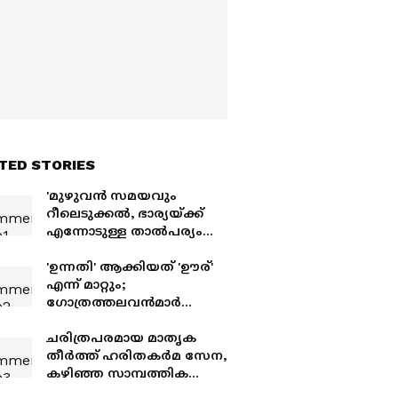
TED STORIES
'മുഴുവൻ സമയവും
റീലെടുക്കല്‍, ഭാര്യയ്ക്ക്
എന്നോടുള്ള താൽപര്യം
കുറഞ്ഞു'; ഭാര്യയെ
ശ്വാസം മുട്ടിച്ച് കൊന്ന്
'ഉന്നതി' ആക്കിയത് 'ഊര്'
ബീഹാറിലേക്ക് കടന്ന
എന്ന് മാറ്റും; ​
യുവാവ് പിടിയിൽ
ഗോത്രത്തലവൻമാർ
ആവശ്യമുന്നയിച്ചെന്ന്
മന്ത്രി, 'സംസ്കാരത്തിന്റെ
ചരിത്രപരമായ മാതൃക
ഭാ​ഗമെന്ന് വ്യക്തമാക്കി'
തീര്‍ത്ത് ഹരിതകര്‍മ സേന,
കഴിഞ്ഞ സാമ്പത്തിക
വര്‍ഷം മാത്രം ശേഖരിച്ചത്