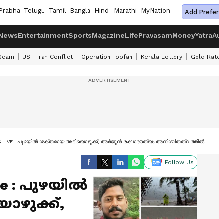
Prabha
Telugu
Tamil
Bangla
Hindi
Marathi
MyNation
Add Prefer
News
Entertainment
Sports
Magazine
Life
Pravasam
Money
Yatra
A
 Scam
US - Iran Conflict
Operation Toofan
Kerala Lottery
Gold Rat
LIVE : പുഴയിൽ ശക്തമായ അടിയൊഴുക്ക്, അര്‍ജുൻ രക്ഷാദൗത്യം അനിശ്ചിതത്വത്തിൽ
Follow Us
ive : പുഴയിൽ
ഴുക്ക്,