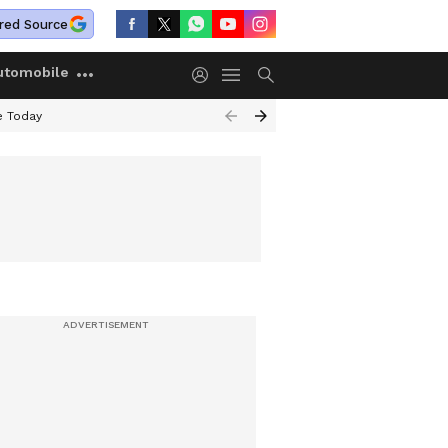
red Source
utomobile
e Today