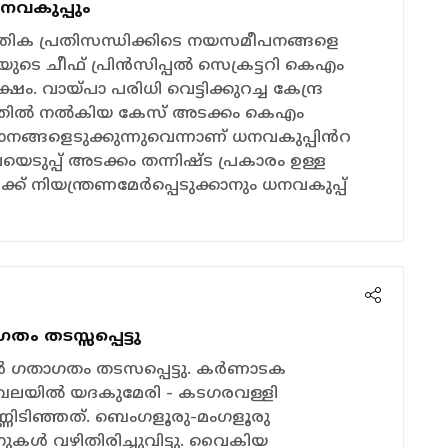
 ധനവകുപ്പും
്തിക പ്രതിസന്ധിക്കിടെ നയസമീപനങ്ങളെ
്രിയുടെ ചീഫ് പ്രിൻസിപ്പൽ സെക്രട്ടറി കെഎം
ം. വായ്പാ പരിധി വെട്ടിക്കുറച്ച കേന്ദ്ര
ോടതിൽ നൽകിയ കേസ് അടക്കം കെഎം
ങ്ങളെടുക്കുന്നുവെന്നാണ് ധനവകുപ്പിൻറ
െടുപ്പ് അടക്കം തന്നിഷ്ട പ്രകാരം ഉള്ള
ക് നിയന്ത്രണമേര്‍പ്പെടുക്കാനും ധനവകുപ്പ്
ഗതം തടസ്സപ്പെട്ടു
രെയിൻ ഗതാഗതം തടസപ്പെട്ടു. കര്‍ണാടക
ലയിൽ യദകുമേരി - കടഗരവള്ളി
ണ്ണിടിഞ്ഞത്. ബെംഗളൂരു-മംഗളൂരു
ിനുകൾ വഴിതിരിച്ചുവിട്ടു. വൈകിയ