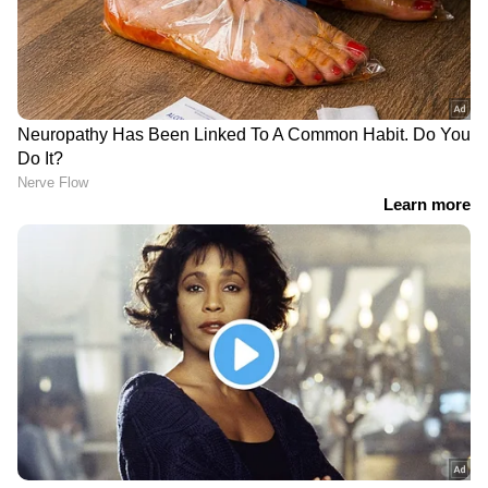
DOWNLOAD APP
കേരളത്തിലെ എല്ലാ വാർത്തകൾ
Kerala
News
അറിയാൻ എപ്പോഴും ഏഷ്യാനെറ്റ്
ന്യൂസ് വാർത്തകൾ.
Malayalam News
തത്സമയ അപ്‌ഡേറ്റുകളും ആഴത്തിലുള്ള
വിശകലനവും സമഗ്രമായ റിപ്പോർട്ടിംഗും —
എല്ലാം ഒരൊറ്റ സ്ഥലത്ത്. ഏത് സമയത്തും,
എവിടെയും വിശ്വസനീയമായ വാർത്തകൾ
ലഭിക്കാൻ
Asianet News Malayalam