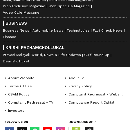
Web Exclusive Magazine
Web Specials Magazine
Video Cafe Magazine
BUSINESS
Business News
Automobile News
Technologies
Fact Check News
Finance
KRISHI PAZHAMCHOLLUKAL
Pravasi Malayali World, News & Life Updates
Gulf Round Up
Dear Big Ticket
About Website
About Tv
Terms Of Use
Privacy Policy
CSAM Policy
Complaint Redressal - Website
Complaint Redressal - TV
Compliance Report Digital
Investors
FOLLOW US ON
DOWNLOAD APP