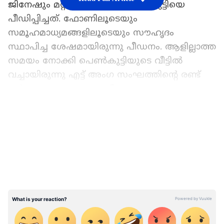
ജിനേഷും മറ്റ് ഏഴുപേരും പെൺകുട്ടിയെ
പീഡിപ്പിച്ചത്. ഫോണിലൂടെയും
സമൂഹമാധ്യമങ്ങളിലൂടെയും സൗഹൃദം
സ്ഥാപിച്ച ശേഷമായിരുന്നു പീഡനം. ആളില്ലാത്ത
സമയം നോക്കി പെൺകുട്ടിയുടെ വീട്ടിൽ
വച്ചായിരുന്നു എട്ട് അംഗ സംഘത്തിന്‍റെ രണ്ട്
വര്‍ഷത്തോളമായുള്ള പീഡനം.
പെൺകുട്ടിക്കൊപ്പമുള്ള സ്വകാര്യ ദൃശ്യങ്ങൾ
LATEST VIDEOS
ജിനേഷ് മൊബൈലിലും പകര്‍ത്തി.
ജിനേഷ് എം‍ഡിഎംഎ ഉൾപ്പെടെയുള്ള ലഹരി
ഉപയോഗിച്ചിട്ടുണ്ടെന്ന് കുറ്റസമ്മതം
നടത്തിയെങ്കിലും ലഹരി ഉത്പന്നങ്ങൾ
കണ്ടെത്താത്തതിനാൽ
കേസെടുക്കാനാകില്ലെന്നാണ് പൊലീസ്
വിശദീകരണം. ഡിവൈഎഫ്ഐയുടെ