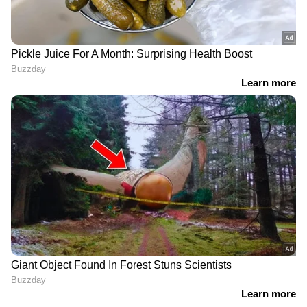
നാരങ്ങാനം പഞ്ചായത്തിൽ
ബിജെപിക്ക് തിരിച്ചടി | Naranganam
Panchayat | BJP
അമിത് ഷാ എവിടെ? രാജ്യസഭയിൽ
പ്രതിപക്ഷ ബഹളം | Amit Shah |
Parliament