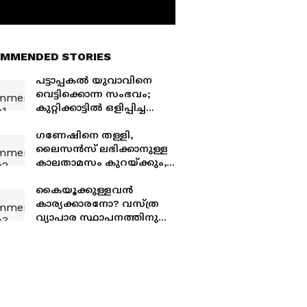
MMENDED STORIES
പട്ടാപ്പകൽ യുവാവിനെ
വെട്ടിക്കൊന്ന സംഭവം;
കുറ്റിക്കാട്ടിൽ ഒളിപ്പിച്ച
ആയുധങ്ങൾ
കണ്ടെടുത്തു, പൊലീസിന്
ഗണേഷിനെ തള്ളി,
സ്ഥലം കാണിച്ച്
ലൈസൻസ് ലഭിക്കാനുള്ള
കൊടുത്തത് പ്രതി
കാലതാമസം കുറയ്ക്കും,
വൻ മാറ്റവുമായി എംവിഡി,
സ്വാഗതം ചെയ്ത്
കൈയൂക്കുള്ളവൻ
ഡ്രൈവിംഗ് സ്കൂൾ
കാര്യക്കാരനോ? വസ്ത്ര
ഉടമക‌ൾ
വ്യാപാര സ്ഥാപനത്തിനു
മുന്നിലുണ്ടായിരുന്ന
പെട്ടിക്കട പൊളിച്ചുനീക്കി,
പ്രതിഷേധം