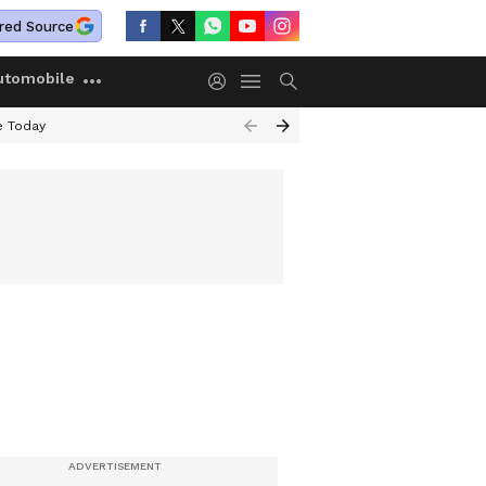
red Source
utomobile
e Today