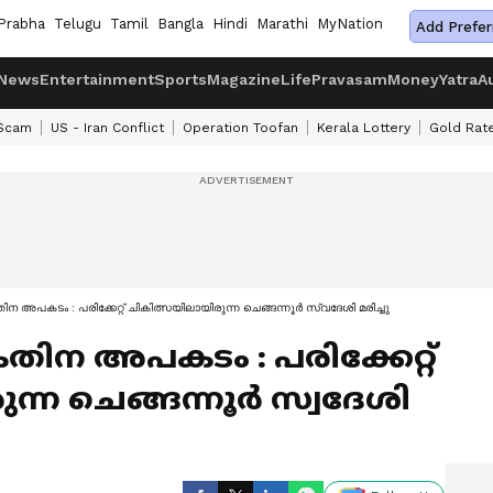
Prabha
Telugu
Tamil
Bangla
Hindi
Marathi
MyNation
Add Prefer
News
Entertainment
Sports
Magazine
Life
Pravasam
Money
Yatra
A
 Scam
US - Iran Conflict
Operation Toofan
Kerala Lottery
Gold Rat
ിന അപകടം : പരിക്കേറ്റ് ചികിത്സയിലായിരുന്ന ചെങ്ങന്നൂ‍ര്‍ സ്വദേശി മരിച്ചു
കതിന അപകടം : പരിക്കേറ്റ്
ന ചെങ്ങന്നൂ‍ര്‍ സ്വദേശി