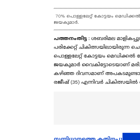
70% പൊള്ളലേറ്റ് കോട്ടയം മെഡിക്ക
ജയകുമാര്‍.
പത്തനംതിട്ട
: ശബരിമല മാളികപ്പ
പരിക്കേറ്റ് ചികിത്സയിലായിരുന്ന ചെ
പൊള്ളലേറ്റ് കോട്ടയം മെഡിക്കൽ
ജയകുമാര്‍ വൈകിട്ടോടെയാണ് മരിച്ച
കഴിഞ്ഞ ദിവസമാണ് അപകടമുണ്ടായത്
രജീഷ് (35) എന്നിവര്‍ ചികിത്സയ
സന്നിധാനത്തെ കതിനപ്പുരയി