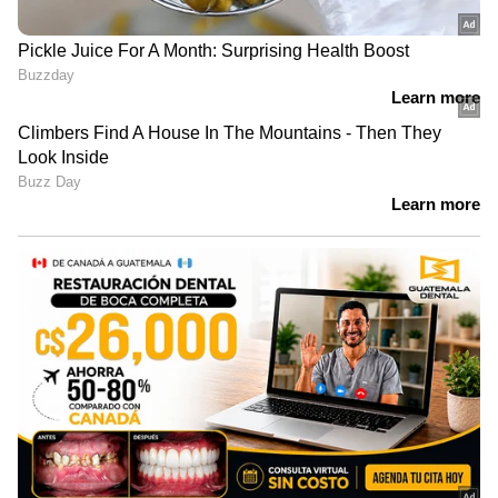
ഷായുടെ മറുപടി കിട്ടാതെ
പ്രതിഷേധം അവസാനിപ്പിക്കില്ലെന്ന്
പ്രതിപക്ഷം
സമരത്തിൽ നിന്ന് പിന്നോട്ടില്ല;
തൃശൂരിൽ യുവമോർച്ച പ്രതിഷേധം