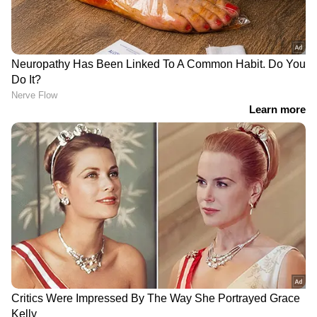
DOWNLOAD APP
കേരളത്തിലെ എല്ലാ വാർത്തകൾ
Kerala
News
അറിയാൻ എപ്പോഴും ഏഷ്യാനെറ്റ്
ന്യൂസ് വാർത്തകൾ.
Malayalam News
തത്സമയ അപ്‌ഡേറ്റുകളും ആഴത്തിലുള്ള
വിശകലനവും സമഗ്രമായ റിപ്പോർട്ടിംഗും —
എല്ലാം ഒരൊറ്റ സ്ഥലത്ത്. ഏത് സമയത്തും,
എവിടെയും വിശ്വസനീയമായ വാർത്തകൾ
ലഭിക്കാൻ
Asianet News Malayalam