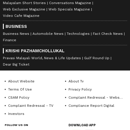
Malayalam Short Stories
Conversations Magazine
Web Exclusive Magazine
Web Specials Magazine
Video Cafe Magazine
BUSINESS
Business News
Automobile News
Technologies
Fact Check News
Finance
KRISHI PAZHAMCHOLLUKAL
Pravasi Malayali World, News & Life Updates
Gulf Round Up
Dear Big Ticket
About Website
About Tv
Terms Of Use
Privacy Policy
CSAM Policy
Complaint Redressal - Website
Complaint Redressal - TV
Compliance Report Digital
Investors
FOLLOW US ON
DOWNLOAD APP