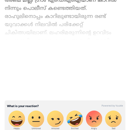
അഞ്ച് മില്ലി ഗ്രാം എംഡിഎംഎയാണ് കാറിൽ
നിന്നും പൊലീസ് കണ്ടെത്തിയത്.
രാഹുലിനൊപ്പം കാറിലുണ്ടായിരുന്ന രണ്ട്
യുവാക്കൾ നിലവിൽ പരിക്കേറ്റ്
ചികിത്സയിലാണ്. ലഹരിമരുന്നിൻ്റെ ഉറവിടം
സംബന്ധിച്ച അന്വേഷണം ആരംഭിച്ചതായി
പൊലീസ് അറിയിച്ചു. കൂടുതൽ വിവരങ്ങൾ
LATEST VIDEOS
ശേഖരിക്കാനായി ആശുപത്രിയിൽ
ചികിത്സയിൽ കഴിയുന്ന യുവാക്കളെ ചോദ്യം
ചെയ്യുമെന്നും പൊലീസ് അറിയിച്ചു.
മയക്കുമരുന്ന് കണ്ടെത്തിയതുമായി ബന്ധപ്പെട്ട്
ഒരു കേസ് കൂടി പൊലീസ് രജിസ്റ്റർ
ചെയ്തിട്ടുണ്ട്. മയക്കുമരുന്ന് കാറിൽ നിന്നും
കിട്ടിയ സംഭവം ഒതുക്കി തീർക്കാൻ ലോക്കൽ
പൊലീസ് ശ്രമിച്ചെന്നും പിന്നീട് രഹസ്യവിവരം