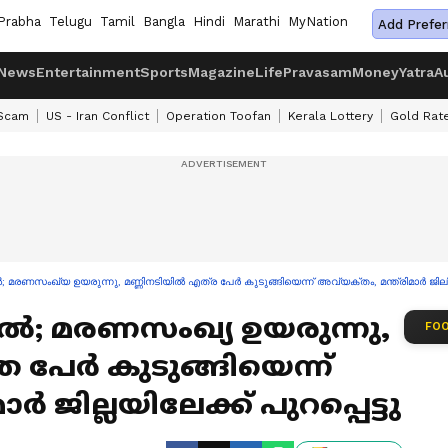
Prabha
Telugu
Tamil
Bangla
Hindi
Marathi
MyNation
Add Prefer
News
Entertainment
Sports
Magazine
Life
Pravasam
Money
Yatra
A
 Scam
US - Iran Conflict
Operation Toofan
Kerala Lottery
Gold Rat
ിൽ; മരണസംഖ്യ ഉയരുന്നു, മണ്ണിനടിയിൽ എത്ര പേർ കുടുങ്ങിയെന്ന് അവ്യക്തം, മന്ത്രിമാർ ജില്ലയ
ചിൽ; മരണസംഖ്യ ഉയരുന്നു,
FOO
ര പേർ കുടുങ്ങിയെന്ന്
ാർ ജില്ലയിലേക്ക് പുറപ്പെട്ടു