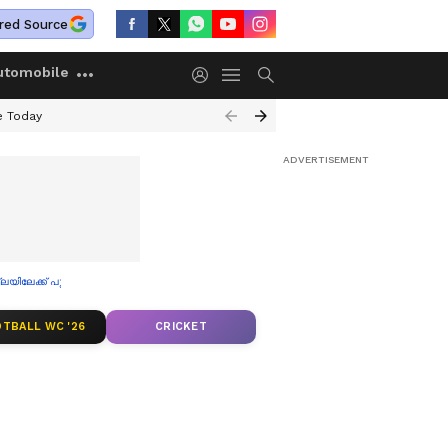
red Source
utomobile
e Today
ിലേക്ക് പുറപ്പെട്ടു
TBALL WC '26
CRICKET