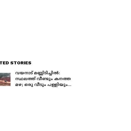
TED STORIES
വയനാട് മണ്ണിടിച്ചിൽ:
സ്ഥലത്ത് വീണ്ടും കനത്ത
മഴ; ഒരു വീടും പള്ളിയും
പൂർണമായും തകർന്നു,
പ്രദേശത്ത് നിന്നും
ആളുകളെ മാറ്റിത്തുടങ്ങി