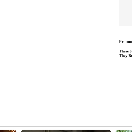
്ഥലത്ത് വീണ്ടും കനത്ത മഴ; ഒരു വീടും പള്ളിയും
്രദേശത്ത് നിന്നും ആളുകളെ മാറ്റിത്തുടങ്ങി