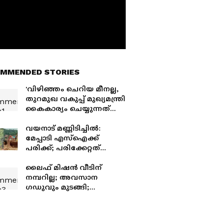
MMENDED STORIES
'വിഴിഞ്ഞം ചെറിയ മീനല്ല,
തുറമുഖ വകുപ്പ് മുഖ്യമന്ത്രി
കൈകാര്യം ചെയ്യുന്നത്
സദുദ്ദേശപരമാണെങ്കിൽ
നല്ലത്'; ഇതാണ്
വയനാട് മണ്ണിടിച്ചിൽ:
സുവർണാവസരമെന്ന്
മേപ്പാടി എസ്ഐക്ക്
ഷോണ്‍ ജോർജ്
പരിക്ക്; പരിക്കേറ്റത്
രക്ഷാപ്രവർത്തനത്തിനിടെ
യെന്ന് സൂചന
ലൈഫ് മിഷൻ വീടിന്
നമ്പറില്ല; അവസാന
ഗഡുവും മുടങ്ങി;
മത്സ്യത്തൊഴിലാളി
ജീവനൊടുക്കി