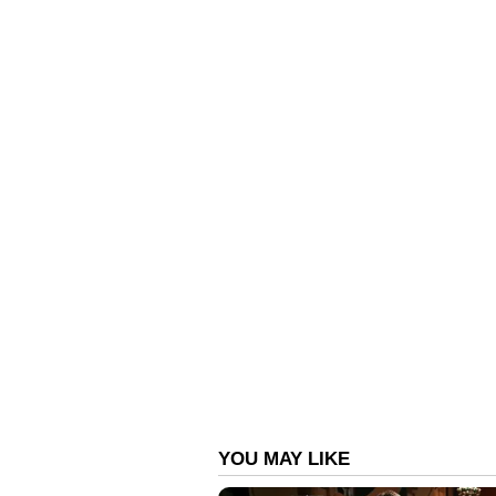
Related Articles
വയനാട് മണ്ണിടിച്ചിൽ: സ
പൂർണമായും തകർന്നു, പ