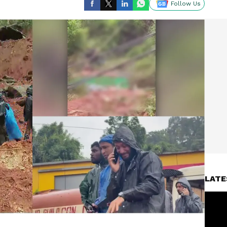
Follow Us
LATE