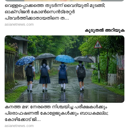
ഏഷ്യാനെറ്റ് ന്യൂസ് ലൈവ് യുട്യൂബിൽ
കാണാം