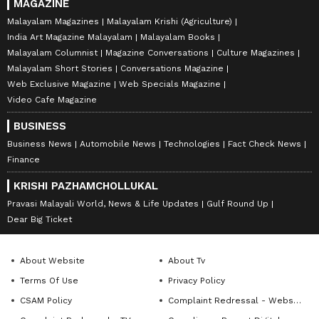
MAGAZINE
Malayalam Magazines
Malayalam Krishi (Agriculture)
India Art Magazine Malayalam
Malayalam Books
Malayalam Columnist
Magazine Conversations
Culture Magazines
Malayalam Short Stories
Conversations Magazine
Web Exclusive Magazine
Web Specials Magazine
Video Cafe Magazine
BUSINESS
Business News
Automobile News
Technologies
Fact Check News
Finance
KRISHI PAZHAMCHOLLUKAL
Pravasi Malayali World, News & Life Updates
Gulf Round Up
Dear Big Ticket
About Website
About Tv
Terms Of Use
Privacy Policy
CSAM Policy
Complaint Redressal - Website