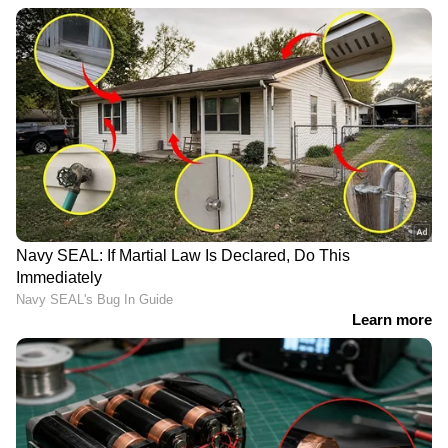
ക്ഷീരകര്‍ഷകര്‍ക്ക് ഏറ്റവും കൂടുതല്‍ വില
നല്‍കുന്നത് നമ്മള്‍ ആണെങ്കിലും ഉത്പാദന
ചെലവ് കൂടുതലുള്ള സംസ്ഥാനവും
നമ്മുടേതാണ്. അതുകൊണ്ടു ഉത്പാദന ചെലവ്
കുറക്കാനുള്ള പദ്ധതികളിലൂടെയും, ഉത്പാദന
ക്ഷമത വര്‍ധിപ്പിച്ചും നമുക്ക് സ്വയം പര്യാപതത
കൈവരിക്കേണ്ടതുണ്ട്. ക്ഷീരകര്‍ഷകരോടുള്ള
പ്രതിബദ്ധതയും ഉപഭോക്താക്കളുടെ
വിശ്വാസവുമാണ് മില്‍മയുടെ ഉയര്‍ച്ചയുടെ രണ്ട്
തൂണുകള്‍. പ്രതിസന്ധി ഘട്ടത്തില്‍ പോലും