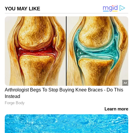
മില്‍മയുടെ മുന്‍ഗണനയിലുണ്ട്. ഏപ്രില്‍
മാസത്തില്‍ മില്‍മയുടെ പ്രതിദിന സംഭരണം
10.31 ലക്ഷം ലിറ്ററായിരുന്നു. മേയ് മാസത്തില്‍
ഇത് 11.96 ലിറ്ററായിട്ടുണ്ട്. ഈ കാലയളവിലെ
വില്‍പന 17.56 ലക്ഷം ലിറ്ററാണ്.
DOWNLOAD APP
കേരളത്തിലെ എല്ലാ വാർത്തകൾ
Kerala
News
അറിയാൻ എപ്പോഴും ഏഷ്യാനെറ്റ്
ന്യൂസ് വാർത്തകൾ.
Malayalam News