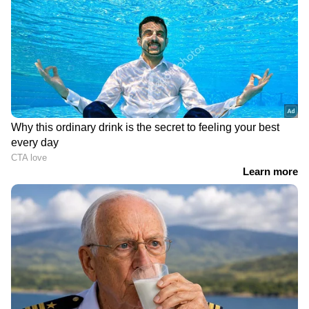
തത്സമയ അപ്‌ഡേറ്റുകളും ആഴത്തിലുള്ള
വിശകലനവും സമഗ്രമായ റിപ്പോർട്ടിംഗും —
എല്ലാം ഒരൊറ്റ സ്ഥലത്ത്. ഏത് സമയത്തും,
എവിടെയും വിശ്വസനീയമായ വാർത്തകൾ
ലഭിക്കാൻ
Asianet News Malayalam