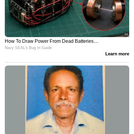
കര്‍ഷകരുടെ പ്രയത്നത്തിന് ഏറ്റവും ഉയര്‍ന്ന
വില തന്നെ ലഭിച്ചുവെന്ന് മില്‍മ ഉറപ്പു വരുത്തി.
അതോടൊപ്പം ഉപഭോക്താക്കള്‍ക്ക് ഒരു ദിവസം
പോലും മുടക്കം വരുത്താതെ പാലും
പാലുല്‍പ്പന്നങ്ങളും ലഭ്യമാക്കുകയും
ചെയ്തുവെന്നും അദ്ദേഹം ചൂണ്ടിക്കാട്ടി.
649,057 വിദേശികളെത്തി, കേരളത്തിന്
സര്‍വകാല റെക്കോർഡെന്ന് ടൂറിസം
വകുപ്പ്; നാട് കാണാൻ വരുന്നവരുടെ എണ്ണം
കൂടി
തേക്കടിയില്‍ പ്രത്യേക പൂജ; ജൂൺ ഒന്നിന്
തന്നെ മുല്ലപ്പെരിയാറിൽ നിന്ന് തമിഴ്നാട്
വെള്ളം കൊണ്ടുപോയി തുടങ്ങി