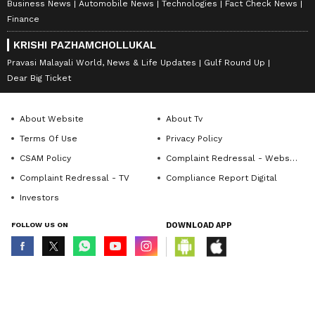
Business News
Automobile News
Technologies
Fact Check News
Finance
KRISHI PAZHAMCHOLLUKAL
Pravasi Malayali World, News & Life Updates
Gulf Round Up
Dear Big Ticket
About Website
About Tv
Terms Of Use
Privacy Policy
CSAM Policy
Complaint Redressal - Website
Complaint Redressal - TV
Compliance Report Digital
Investors
FOLLOW US ON
DOWNLOAD APP
© Copyright 2026 Asianxt Digital Technologies Private Limited (Formerly
known as Asianet News Media & Entertainment Private Limited) | All Rights
Reserved