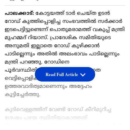
പാലക്കാട്:
കോട്ടയത്ത് ടാർ ചെയ്ത ഉടൻ
റോഡ് കുത്തിപ്പൊളിച്ച സംഭവത്തിൽ സർക്കാർ
ഇടപെട്ടിട്ടുണ്ടെന്ന് പൊതുമരാമത്ത് വകുപ്പ് മന്ത്രി
മുഹമ്മദ് റിയാസ്. പ്രാദേശിക സമിതിയുടെ
അനുമതി ഇല്ലാതെ റോഡ് കുഴിക്കാൻ
പാടില്ലെന്നും അതിൽ അലംഭാവം പാടില്ലെന്നും
മന്ത്രി പറഞ്ഞു. റോഡിനെ
പൂർവസ്ഥിതിയിലാക്കുക എന്നത് പാത
Read Full Article
വെട്ടിപ്പൊളിക്കുന്നവരുടെ
ഉത്തരവാദിത്വമാണെന്നും അദ്ദേഹം
കൂട്ടിച്ചേർത്തു.
കുടിവെള്ളത്തിന് വേണ്ടി റോഡ് കീറിമുറിച്ച
ശേഷം പഴയ സ്ഥിതിയാകാത്തത്
ദീഘകാലമായി നേരിടുന്ന പ്രശ്നമാണ്. അതിൽ