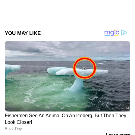
കഴുത്തിൽ തോരണം കുരുങ്ങി
അഭിഭാഷകയ്ക്ക് പരിക്കേറ്റ സംഭവം: റോഡ്
പൊതുമരാമത്ത് വകുപ്പിന്റേതെന്ന്
കോർപറേഷൻ
DOWNLOAD APP
കേരളത്തിലെ എല്ലാ വാർത്തകൾ
Kerala