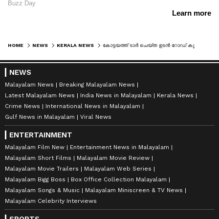
HOME
NEWS
KERALA NEWS
കോട്ടയത്ത് ടാര്‍ ചെയ്ത ഉടന്‍ റോഡ് കുത്തിപ്പൊളിച്ച സംഭവം; സര്‍ക്കാര്‍ ഇടപെട്ടിട്ടുണ്ടെന്ന് മന്ത്രി
NEWS
Malayalam News
Breaking Malayalam News
Latest Malayalam News
India News in Malayalam
Kerala News
Crime News
International News in Malayalam
Gulf News in Malayalam
Viral News
ENTERTAINMENT
Malayalam Film New
Entertainment News in Malayalam
Malayalam Short Films
Malayalam Movie Review
Malayalam Movie Trailers
Malayalam Web Series
Malayalam Bigg Boss
Box Office Collection Malayalam
Malayalam Songs & Music
Malayalam Miniscreen & TV News
Malayalam Celebrity Interviews
SPORTS