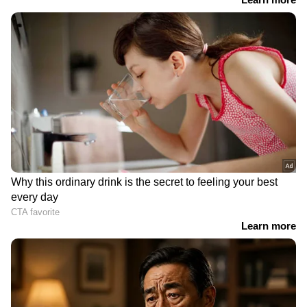
News
അറിയാൻ എപ്പോഴും ഏഷ്യാനെറ്റ്
ന്യൂസ് വാർത്തകൾ.
Malayalam News
തത്സമയ അപ്‌ഡേറ്റുകളും ആഴത്തിലുള്ള
വിശകലനവും സമഗ്രമായ റിപ്പോർട്ടിംഗും —
എല്ലാം ഒരൊറ്റ സ്ഥലത്ത്. ഏത് സമയത്തും,
എവിടെയും വിശ്വസനീയമായ വാർത്തകൾ
ലഭിക്കാൻ
Asianet News Malayalam