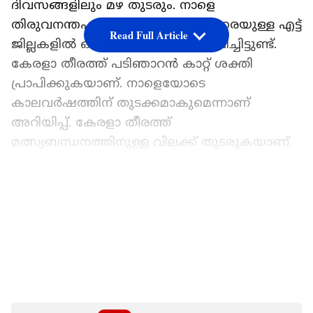
ദിവസങ്ങളിലും മഴ തുടരും. നാളെ
തിരുവനന്തപുരം മുതൽ തൃശ്ശൂർ വരെയുള്ള എട്ട്
Read Full Article
ജില്ലകളിൽ ഓറഞ്ച് അലർട്ട് പ്രഖ്യാപിച്ചിട്ടുണ്ട്.
കേരളാ തീരത്ത് പടിഞാറൻ കാറ്റ് ശക്തി
പ്രാപിക്കുകയാണ്. നാളെയോടെ
കാലവർഷത്തിന് തുടക്കമാകുമെന്നാണ്
അറിയിപ്പ്. കേരളാ തീരത്ത്
മത്സ്യബന്ധനത്തിനുള്ള വിലക്ക് തുടരുകയാണ്.
കാലവർഷം നാളെയെത്തും
LATEST VIDEOS
തെക്കുപടിഞ്ഞാറൻ കാലവർഷം 2026 ജൂൺ
നാലോടെ കേരളത്തിൽ എത്തിച്ചേരാൻ സാധ്യത.
അതോടൊപ്പം തെക്കുപടിഞ്ഞാറൻ,
തെക്കുകിഴക്കൻ അറബിക്കടലിന്റെ കൂടുതൽ
ഭാഗങ്ങൾ, ലക്ഷദ്വീപ്, തമിഴ്‌നാട്
എന്നിവടങ്ങളിലെ ചില പ്രദേശങ്ങൾ, ബംഗാൾ