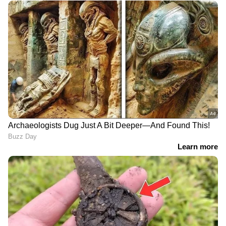
06/06/2026: തിരുവനന്തപുരം, കൊല്ലം,
പത്തനംതിട്ട, ആലപ്പുഴ, കോട്ടയം, ഇടുക്കി,
എറണാകുളം, തൃശൂർ, പാലക്കാട്, മലപ്പുറം,
കോഴിക്കോട്, വയനാട് എന്നീ ജില്ലകളിൽ കേന്ദ്ര
കാലാവസ്ഥ വകുപ്പ് യെല്ലോ അലർട്ട്
പ്രഖ്യാപിച്ചിരിക്കുന്നു. ഒറ്റപ്പെട്ട ശക്തമായ
മഴയ്ക്കുള്ള സാധ്യതയാണ്
പ്രവചിക്കപ്പെട്ടിരിക്കുന്നത്. 24 മണിക്കൂറിൽ 64.5