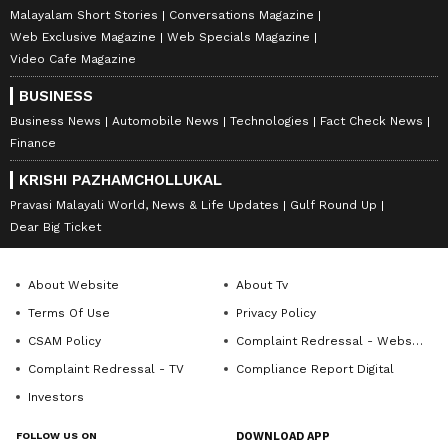
Malayalam Short Stories
Conversations Magazine
Web Exclusive Magazine
Web Specials Magazine
Video Cafe Magazine
BUSINESS
Business News
Automobile News
Technologies
Fact Check News
Finance
KRISHI PAZHAMCHOLLUKAL
Pravasi Malayali World, News & Life Updates
Gulf Round Up
Dear Big Ticket
About Website
About Tv
Terms Of Use
Privacy Policy
CSAM Policy
Complaint Redressal - Website
Complaint Redressal - TV
Compliance Report Digital
Investors
FOLLOW US ON
DOWNLOAD APP