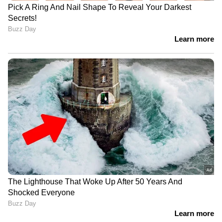
യെല്ലോ അലർട്ട്
04/06/2026: പാലക്കാട്, മലപ്പുറം, കോഴിക്കോട്,
വയനാട്, കണ്ണൂർ, കാസർകോട്
05/06/2026: തിരുവനന്തപുരം, കൊല്ലം,
പത്തനംതിട്ട, ആലപ്പുഴ, കോട്ടയം, ഇടുക്കി,
എറണാകുളം