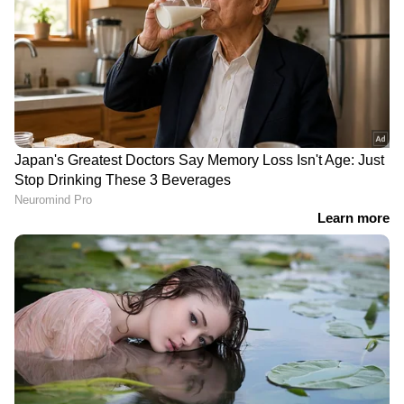
DOWNLOAD APP
കേരളത്തിലെ എല്ലാ വാർത്തകൾ
Kerala
News
അറിയാൻ എപ്പോഴും ഏഷ്യാനെറ്റ്
ന്യൂസ് വാർത്തകൾ.
Malayalam News
തത്സമയ അപ്‌ഡേറ്റുകളും ആഴത്തിലുള്ള
വിശകലനവും സമഗ്രമായ റിപ്പോർട്ടിംഗും —
എല്ലാം ഒരൊറ്റ സ്ഥലത്ത്. ഏത് സമയത്തും,