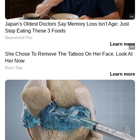
റിമാൻഡിൽ; തലശ്ശേരി
അറസ്റ്റ്: വിവരം നൽകിയ
സ്‌പെഷ്യൽ സബ്
ഓട്ടോ ഡ്രൈവർക്ക്
ജയിലിലേക്ക് മാറ്റി,
പാരിതോഷികം; ഒരു ലക്ഷം
ഊന്നുകൽ പൊലീസ് നാളെ
രൂപ നൽകുമെന്ന് ഒരു
ഫോർമൽ അറസ്റ്റിനുള്ള
വ്യക്തി അറിയിച്ചതായി
അപേക്ഷ നൽകും
മന്ത്രി രമേശ് ചെന്നിത്തല
മഹാരാഷ്ട്രയിൽ പാലിന്
വില കൂടും; ലിറ്ററിന് 2
അര്‍ജുന്‍ ആയങ്കിയെ പിടിച്ച
രൂപയുടെ വർധന ഓഗസ്റ്റ്
ശേഷമാണ് പൊലീസ് ഈ
11 മുതൽ
വൃത്തികേട് കാണിച്ചത്,
തിരച്ചിൽ
LATEST VIDEOS
അടിയന്തരാവസ്ഥക്കാലത്തെ
ഓർമിപ്പിക്കുന്നതാണെന്ന്
രാജു ഏബ്രഹാം
മുഖ്യമന്ത്രിയെ വാട്‌സാപ്പ് ഗ്രൂപ്പില്‍
അധിക്ഷേപിച്ചെന്ന് പരാതി; കാലടി
സ്വദേശിക്കെതിരെ