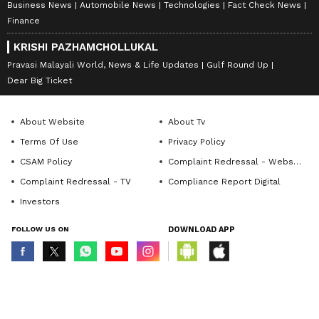
Business News
Automobile News
Technologies
Fact Check News
Finance
KRISHI PAZHAMCHOLLUKAL
Pravasi Malayali World, News & Life Updates
Gulf Round Up
Dear Big Ticket
About Website
About Tv
Terms Of Use
Privacy Policy
CSAM Policy
Complaint Redressal - Website
Complaint Redressal - TV
Compliance Report Digital
Investors
FOLLOW US ON
DOWNLOAD APP
© Copyright 2026 Asianxt Digital Technologies Private Limited (Formerly
known as Asianet News Media & Entertainment Private Limited) | All Rights
Reserved