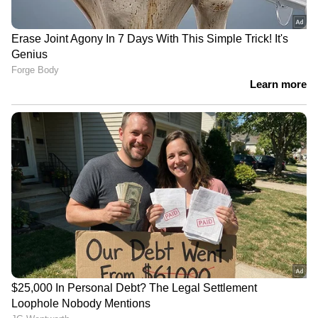
കേസ്|Ernakulam
കല്യാൺ സിൽക്സ് ഇനി
ആലപ്പുഴയിലും; ച‍ടങ്ങ് സുരേഷ്
ഗോപി ഉദ്ഘാടനം ചെയ്തു | Kalyan
Silks | Alappuzha