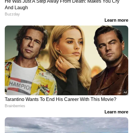
DOWNLOAD APP
കേരളത്തിലെ എല്ലാ വാർത്തകൾ
Kerala
News
അറിയാൻ എപ്പോഴും ഏഷ്യാനെറ്റ്
ന്യൂസ് വാർത്തകൾ.
Malayalam News
തത്സമയ അപ്‌ഡേറ്റുകളും ആഴത്തിലുള്ള
വിശകലനവും സമഗ്രമായ റിപ്പോർട്ടിംഗും —
എല്ലാം ഒരൊറ്റ സ്ഥലത്ത്. ഏത് സമയത്തും,
എവിടെയും വിശ്വസനീയമായ വാർത്തകൾ
ലഭിക്കാൻ
Asianet News Malayalam