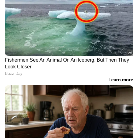
RECOMMENDED STORIES
അർജുൻ ആയങ്കി
അർജുൻ ആയങ്കിയുടെ