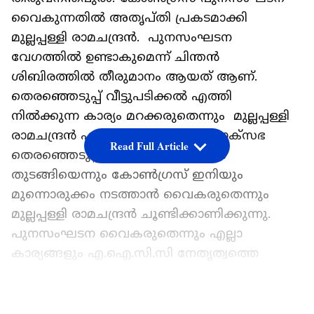
വൈകുന്നതിൽ അതൃപ്തി പ്രകടമാക്കി
മുല്ലപ്പള്ളി രാമചന്ദ്രൻ. പുനസംഘടന
വേഗത്തിൽ ഉണ്ടാകുമെന്ന് ചിന്തൻ
ശിബിരത്തിൽ തീരുമാനം ആയത് ആണ്.
തെരഞ്ഞെടുപ്പ് വീട്ടുപടിക്കൽ എത്തി
നിൽക്കുന്ന കാര്യം മറക്കരുതെന്നും മുല്ലപ്പള്ളി
രാമചന്ദ്രന്‍ പറഞ്ഞു. സി.പി.എം ലോക്സഭ
Read Full Article
തെരഞ്ഞെടുപ്പിനുള്ള മുന്നൊരുക്കം
തുടങ്ങിയെന്നും കോൺഗ്രസ് ഇനിയും
മുന്നൊരുക്കം നടത്താൻ വൈകരുതെന്നും
മുല്ലപ്പള്ളി രാമചന്ദ്രൻ ചൂണ്ടിക്കാണിക്കുന്നു.
പുനസംഘടന വൈകരുതെന്നും എല്ലാ
കാര്യങ്ങളും എ.ഐ.സി.സി നേതൃത്വത്തെ
അറിയിച്ചുവെന്നും മുല്ലപ്പള്ളി പ്രതികരിച്ചു.
LATEST VIDEOS
കെ പി സി സി പുനസംഘടന ഉടൻ