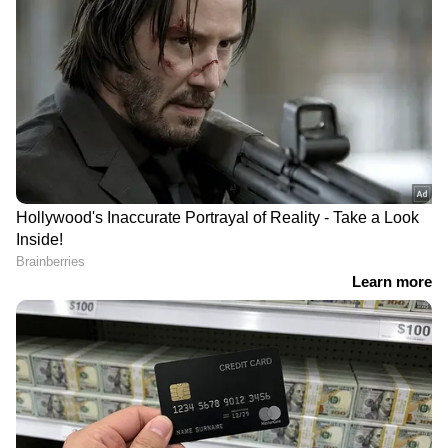
News
അറിയാൻ എപ്പോഴും ഏഷ്യാനെറ്റ്
ന്യൂസ് വാർത്തകൾ.
Malayalam News
തത്സമയ അപ്‌ഡേറ്റുകളും ആഴത്തിലുള്ള
വിശകലനവും സമഗ്രമായ റിപ്പോർട്ടിംഗും —
എല്ലാം ഒരൊറ്റ സ്ഥലത്ത്. ഏത് സമയത്തും,
എവിടെയും വിശ്വസനീയമായ വാർത്തകൾ
ലഭിക്കാൻ
Asianet News Malayalam