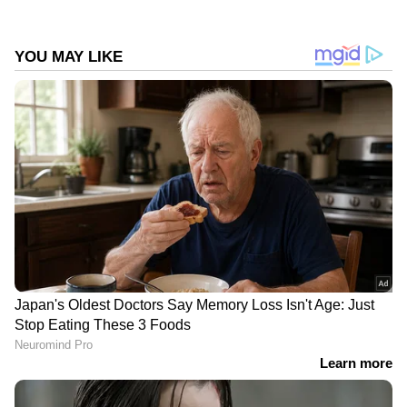
ഗ്രൂപ്പിന് അതീതമായ പുനസംഘടന
നടപ്പിലാക്കണമെന്ന് കെ മുരളീധരന്‍ നേരത്തെ
ആവശ്യപ്പെട്ടിരുന്നു. രാഷ്ട്രീയ കാര്യ
സമിതിയിൽ കാര്യങ്ങൾ അറിയിച്ചിട്ടുണ്ട്.
താഴെത്തട്ടിൽ പൂർണ്ണമായും പുനസംഘടന
ഉണ്ടാകും. യോഗ്യതയുള്ളവരെ ഭാരവാഹികൾ
ആക്കണം . x നെ മാറ്റി Y യെ വയ്ക്കുമ്പോൾ
യോഗ്യത മാനദണ്ഡമാക്കണമെന്നും
പുനസംഘടന സംബന്ധിച്ച് മുരളീധരന്‍
പ്രതികരിച്ചിരുന്നു
DOWNLOAD APP
കേരളത്തിലെ എല്ലാ വാർത്തകൾ
Kerala