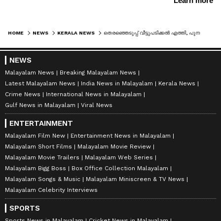
HOME
NEWS
KERALA NEWS
തെരഞ്ഞെടുപ്പ് വീട്ടുപടിക്കൽ എത്തി, പുനസംഘടന വൈകുന്നതിൽ അതൃപ്തി പ്രകടമാക്കി മുല്ലപ്പള്ളി രാമചന്ദ്രൻ
NEWS
Malayalam News
Breaking Malayalam News
Latest Malayalam News
India News in Malayalam
Kerala News
Crime News
International News in Malayalam
Gulf News in Malayalam
Viral News
ENTERTAINMENT
Malayalam Film New
Entertainment News in Malayalam
Malayalam Short Films
Malayalam Movie Review
Malayalam Movie Trailers
Malayalam Web Series
Malayalam Bigg Boss
Box Office Collection Malayalam
Malayalam Songs & Music
Malayalam Miniscreen & TV News
Malayalam Celebrity Interviews
SPORTS
Sports News in Malayalam
Cricket News in Malayalam