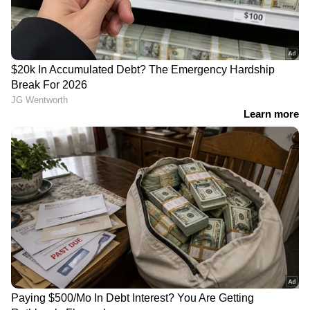
RECOMMENDED STORIES
'എഐ സർജറിയിലൂടെ
ടിജി മോഹൻദാസിന്റെ
നഷ്ടപ്പെട്ട വിരൽ
അറസ്റ്റ് രക്ഷയില്ലാതെ
ചേർത്തുതന്നിട്ടുണ്ട്';
ചെയ്തതാണ്, ഇല്ലെങ്കിൽ
അർജുൻ
വലിയ പ്രതിഷേധവുമായി
ആയങ്കിയ്ക്കൊപ്പമുള്ള
ജനം മുന്നോട്ട് വന്നേനെ;
വ്യാജ എഐ ചിത്രം,
ഇപി ജയരാജൻ
നിയമനടപടിയുമായി പി.