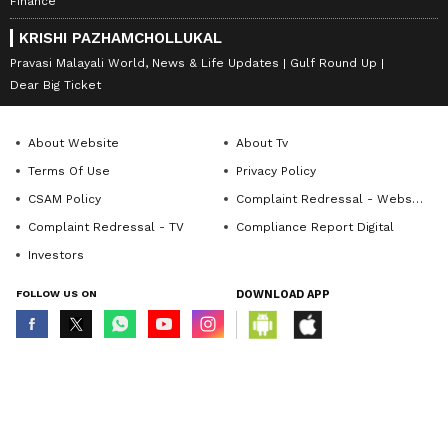
Finance
KRISHI PAZHAMCHOLLUKAL
Pravasi Malayali World, News & Life Updates
Gulf Round Up
Dear Big Ticket
About Website
About Tv
Terms Of Use
Privacy Policy
CSAM Policy
Complaint Redressal - Website
Complaint Redressal - TV
Compliance Report Digital
Investors
FOLLOW US ON
DOWNLOAD APP
© Copyright 2026 Asianxt Digital Technologies Private Limited (Formerly
known as Asianet News Media & Entertainment Private Limited) | All Rights
Reserved