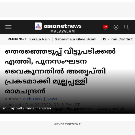
MALAYALAM
TRENDING :
Kerala Rain
Sabarimala Ghee Scam
US - Iran Conflict
തെരഞ്ഞെടുപ്പ് വീട്ടുപടിക്കൽ
എത്തി, പുനസംഘടന
വൈകുന്നതിൽ അതൃപ്തി
പ്രകടമാക്കി മുല്ലപ്പള്ളി
രാമചന്ദ്രൻ
Author :
Web Desk
|
News
Updated :
Dec 23 2022, 03:16 PM IST
mullappally ramachandran