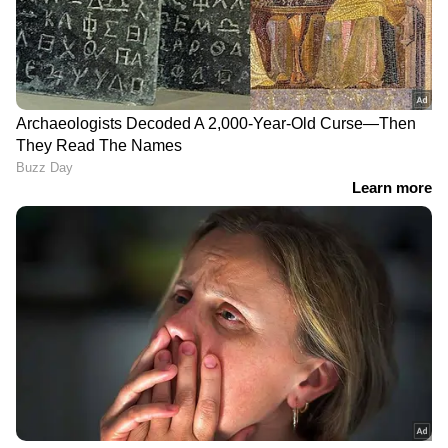
DOWNLOAD APP
കേരളത്തിലെ എല്ലാ വാർത്തകൾ
Kerala
News
അറിയാൻ എപ്പോഴും ഏഷ്യാനെറ്റ്
ന്യൂസ് വാർത്തകൾ.
Malayalam News
തത്സമയ അപ്‌ഡേറ്റുകളും ആഴത്തിലുള്ള
വിശകലനവും സമഗ്രമായ റിപ്പോർട്ടിംഗും —
എല്ലാം ഒരൊറ്റ സ്ഥലത്ത്. ഏത് സമയത്തും,
എവിടെയും വിശ്വസനീയമായ വാർത്തകൾ
ലഭിക്കാൻ
Asianet News Malayalam