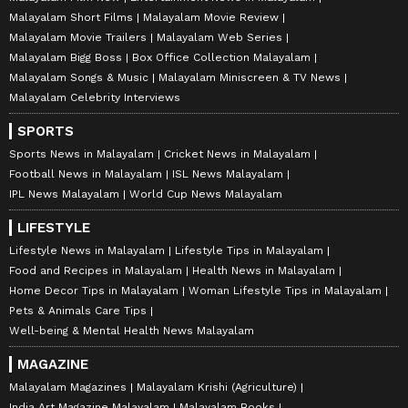
Malayalam Short Films
Malayalam Movie Review
Malayalam Movie Trailers
Malayalam Web Series
Malayalam Bigg Boss
Box Office Collection Malayalam
Malayalam Songs & Music
Malayalam Miniscreen & TV News
Malayalam Celebrity Interviews
SPORTS
Sports News in Malayalam
Cricket News in Malayalam
Football News in Malayalam
ISL News Malayalam
IPL News Malayalam
World Cup News Malayalam
LIFESTYLE
Lifestyle News in Malayalam
Lifestyle Tips in Malayalam
Food and Recipes in Malayalam
Health News in Malayalam
Home Decor Tips in Malayalam
Woman Lifestyle Tips in Malayalam
Pets & Animals Care Tips
Well-being & Mental Health News Malayalam
MAGAZINE
Malayalam Magazines
Malayalam Krishi (Agriculture)
India Art Magazine Malayalam
Malayalam Books