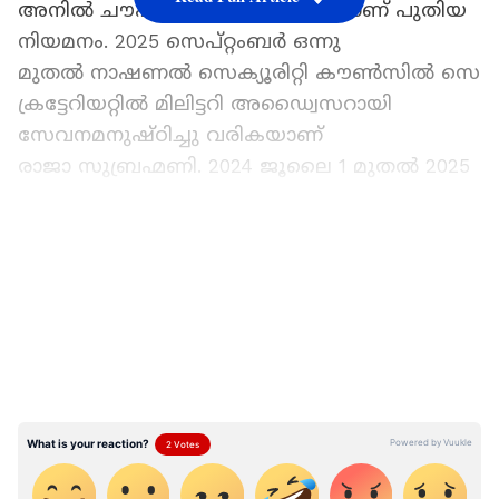
അനിൽ ചൗഹാൻ വിരമിച്ച ഒഴിവിലാണ് പുതിയ
നിയമനം. 2025 സെപ്റ്റംബര്‍ ഒന്നു
മുതല്‍ നാഷണല്‍ സെക്യൂരിറ്റി കൗണ്‍സില്‍ സെ
ക്രട്ടേറിയറ്റില്‍ മിലിട്ടറി അഡ്വൈസറായി
സേവനമനുഷ്ഠിച്ചു വരികയാണ്
രാജാ സുബ്രഹ്മണി. 2024 ജൂലൈ 1 മുതല്‍ 2025
ജൂലൈ 31 വരെ
കരസേന ഉപമേധാവിയായും പ്രവര്‍ത്തിച്ചിട്ടുണ്ട്.
LATEST VIDEOS
2023 മാര്‍ച്ച് മുതല്‍ 2024 ജൂണ്‍ വരെ സെന്‍ട്രല്‍
കമാന്‍ഡ് ജനറല്‍ ഓഫീസര്‍ കമാന്‍ഡിംഗ്-
ഇന്‍-ചീഫ് ആയും സേവനം അനുഷ്ഠിച്ചു.
1985 ഡിസംബറില്‍ ഗര്‍വാള്‍ റൈഫിള്‍സിലാണ്
സൈനിക സേവനത്തിന്
തുടക്കമിട്ടത്. ഇന്ത്യന്‍ സൈന്യത്തില്‍ 37 വര്‍ഷ