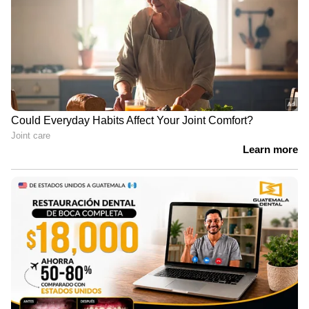
ജനങ്ങള്‍
ഫരീദാബാദില്‍ സ്‌കൂള്‍
വരാന്തയില്‍ അധ്യാപികയെ
കുത്തിക്കൊന്നു | Faridabad | Crime
News
വിവാഹത്തിന് നിർബന്ധിച്ചു;
വാക്കുതർക്കത്തിന് പിന്നാലെ
നൃത്ത അധ്യാപികയെ കഴുത്തു
ഞെരിച്ച് കൊലപ്പെടുത്തി