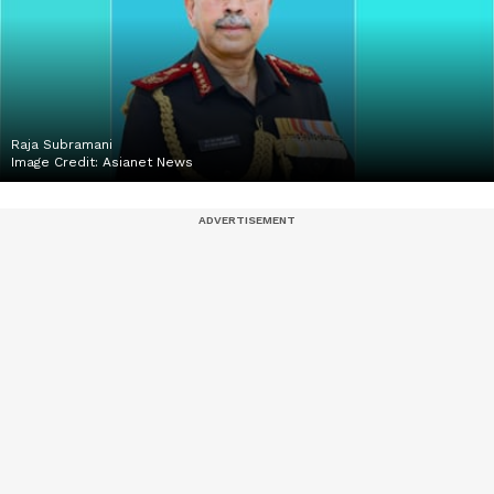
Raja Subramani
Image Credit:
Asianet News