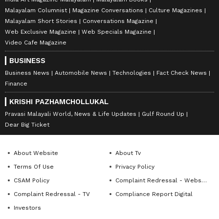
Malayalam Columnist
Magazine Conversations
Culture Magazines
Malayalam Short Stories
Conversations Magazine
Web Exclusive Magazine
Web Specials Magazine
Video Cafe Magazine
BUSINESS
Business News
Automobile News
Technologies
Fact Check News
Finance
KRISHI PAZHAMCHOLLUKAL
Pravasi Malayali World, News & Life Updates
Gulf Round Up
Dear Big Ticket
About Website
About Tv
Terms Of Use
Privacy Policy
CSAM Policy
Complaint Redressal - Website
Complaint Redressal - TV
Compliance Report Digital
Investors