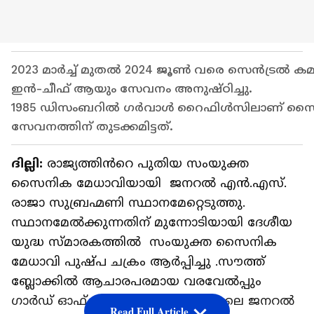
2023 മാര്‍ച്ച് മുതല്‍ 2024 ജൂണ്‍ വരെ സെന്‍ട്രല്‍
ഇന്‍-ചീഫ് ആയും സേവനം അനുഷ്ഠിച്ചു.
1985 ഡിസംബറില്‍ ഗര്‍വാള്‍ റൈഫിള്‍സിലാണ് 
സേവനത്തിന് തുടക്കമിട്ടത്.
ദില്ലി:
രാജ്യത്തിൻറെ പുതിയ സംയുക്ത
സൈനിക മേധാവിയായി ജനറല്‍ എന്‍.എസ്.
രാജാ സുബ്രഹ്മണി സ്ഥാനമേറ്റെടുത്തു.
സ്ഥാനമേൽക്കുന്നതിന് മുന്നോടിയായി ദേശീയ
യുദ്ധ സ്മാരകത്തിൽ സംയുക്ത സൈനിക
മേധാവി പുഷ്പ ചക്രം ആർപ്പിച്ചു .സൗത്ത്
ബ്ലോക്കിൽ ആചാരപരമായ വരവേൽപ്പും
ഗാർഡ് ഓഫ് ഓണറും നൽകി. ഇന്നലെ ജനറൽ
Read Full Article