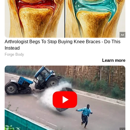
LATEST VIDEOS
ജനാധിപത്യത്തെ ഉയര്‍ത്തിപ്പിടിച്ച്
സുപ്രീംകോടതി | Surgical Strike |
Supreme Court | Lok Sabha
'വയലൻസിന്റെ ഭാഷയിൽ K K
രാഗേഷ് സംസാരിക്കുന്നത്
പാര്‍ട്ടിയോടുള്ള
വെല്ലുവിളിയായാണ് കാണേണ്ടത്'