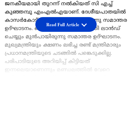
ജനകീയമായി തുറന്ന് നൽകിയത് സി എച്ച്
കുഞ്ഞമ്പു എംഎൽഎയാണ്. ദേശീയപാതയിൽ
കാസർകോട് നുള്ളിപ്പാടിയിലായിരുന്നു സമാന്തര
Read Full Article
ഉദ്ഘാടനം. കൊച്ചിയിൽ പ്രധാനമന്ത്രി ലാൻഡ്
ചെയ്യും മുൻപായിരുന്നു സമാന്തര ഉദ്ഘാടനം.
മുഖ്യമന്ത്രിയും ക്ഷണം ലഭിച്ച രണ്ട് മന്ത്രിമാരും
പ്രധാനമന്ത്രിയുടെ ചടങ്ങിൽ പങ്കെടുക്കില്ല.
പരിപാടിയുടെ അറിയിപ്പ് കിട്ടിയത്
ഇന്നലെയാണെന്നും മണ്ഡലത്തിൽ വേറെ
പരിപാടികൾ ഉള്ളത് കൊണ്ട് പങ്കെടുക്കില്ലെന്നും
മന്ത്രി എം ബി രാജേഷ് അറിയിച്ചു. ചടങ്ങിൽ
LATEST VIDEOS
പങ്കെടുക്കുന്നതിന് അസൗകര്യമുണ്ടെന്ന് മന്ത്രി
കൃഷ്ണൻ കുട്ടിയും പ്രതികരിച്ചു. ഇന്ന് ഉച്ചയ്ക്ക്
എറണാകുളത്ത് പ്രധാനമന്ത്പി പങ്കെടുക്കുന്ന
ഉദ്ഘാടന പരിപാടിയില്‍ നിന്നാണ് മന്ത്രി
മുഹമ്മദ് റിയാസിനെ ഒഴിവാക്കിയത്.