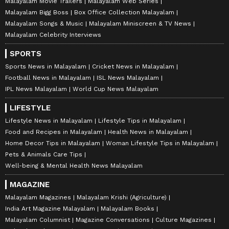
Malayalam Movie Trailers
Malayalam Web Series
Malayalam Bigg Boss
Box Office Collection Malayalam
Malayalam Songs & Music
Malayalam Miniscreen & TV News
Malayalam Celebrity Interviews
SPORTS
Sports News in Malayalam
Cricket News in Malayalam
Football News in Malayalam
ISL News Malayalam
IPL News Malayalam
World Cup News Malayalam
LIFESTYLE
Lifestyle News in Malayalam
Lifestyle Tips in Malayalam
Food and Recipes in Malayalam
Health News in Malayalam
Home Decor Tips in Malayalam
Woman Lifestyle Tips in Malayalam
Pets & Animals Care Tips
Well-being & Mental Health News Malayalam
MAGAZINE
Malayalam Magazines
Malayalam Krishi (Agriculture)
India Art Magazine Malayalam
Malayalam Books
Malayalam Columnist
Magazine Conversations
Culture Magazines