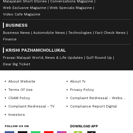
Malayalam Short Stories
Conversations Magazine
Web Exclusive Magazine
Web Specials Magazine
Video Cafe Magazine
BUSINESS
Business News
Automobile News
Technologies
Fact Check News
Finance
KRISHI PAZHAMCHOLLUKAL
Pravasi Malayali World, News & Life Updates
Gulf Round Up
Dear Big Ticket
About Website
About Tv
Terms Of Use
Privacy Policy
CSAM Policy
Complaint Redressal - Website
Complaint Redressal - TV
Compliance Report Digital
Investors
FOLLOW US ON
DOWNLOAD APP