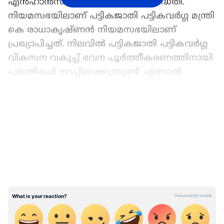
എൻഹാൻസ്മെന്റ്” എന്നു പേരിട്ട പദ്ധതി.
നിയമസഭയിലാണ് പട്ടികജാതി പട്ടികവർഗ്ഗ മന്ത്രി
കെ രാധാകൃഷ്ണൻ നിയമസഭയിലാണ്
പ്രഖ്യാപിച്ചത്. നിലവിൽ പട്ടികജാതി പട്ടികവർഗ്ഗ
വികസന വകുപ്പ് ഭവന പൂർത്തീകരണത്തിനായി
പദ്ധതികൾ നടപ്പിലാക്കുന്നുണ്ട്. എന്നാൽ
സാങ്കേതികമായി ഭവന പൂർത്തീകരണം
നടക്കുന്നുണ്ടെങ്കിലും വീടുകളുടെ
LATEST VIDEOS
ഗുണനിലവാരം ഉറപ്പ് വരുത്തുന്നില്ല.
ഏഷ്യാനെറ്റ് ന്യൂസ് പ്രധാന വാർത്താ സ്രോതസായി
തെരഞ്ഞെടുക്കുക
മുൻ മന്ത്രിമാർ വേണ്ട, പരിഗണന
പുതുമുഖങ്ങൾക്ക്; പുതിയ മന്ത്രിയിൽ
തീരുമാനം വെള്ളിയാഴ്ച,
സാധ്യതകളിങ്ങനെ