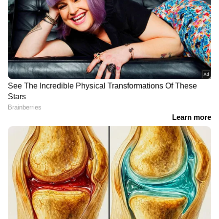
'മനുഷ്യത്വരഹിതം,
'താന്‍ ഗാന്ധിജി അല്ല,
അധ്യാപകൻ ഇങ്ങനെ
വേണ്ടി വന്നാല്‍
ആണോ
മറ്റുള്ളവരെയും കൊല്ലും';
പ്രവർത്തിക്കേണ്ടത്'; ഡോ.
കോടതിയില്‍
റാമിന് തിരിച്ചടി, മുൻകൂർ
വെല്ലുവിളിയുമായി
ജാമ്യാപേക്ഷ തള്ളി
ചെന്താമര, ശിക്ഷാവിധി
സുപ്രീംകോടതി
മറ്റന്നാള്‍
'അസാധാരണ സാഹചര്യം,
നെൻമാറ
സുഗതന് സത്യപ്രതിജ്ഞ
ഇരട്ടക്കൊലപാതക കേസ്:
ചെയ്യാൻ സാധിച്ചില്ലെങ്കിൽ
ചെന്താമര കുറ്റക്കാരനെന്ന്