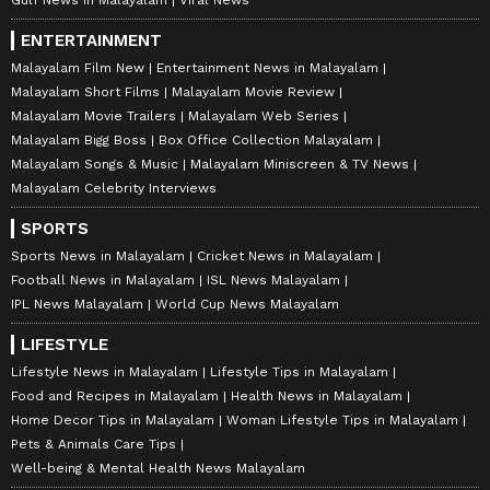
Gulf News in Malayalam
Viral News
ENTERTAINMENT
Malayalam Film New
Entertainment News in Malayalam
Malayalam Short Films
Malayalam Movie Review
Malayalam Movie Trailers
Malayalam Web Series
Malayalam Bigg Boss
Box Office Collection Malayalam
Malayalam Songs & Music
Malayalam Miniscreen & TV News
Malayalam Celebrity Interviews
SPORTS
Sports News in Malayalam
Cricket News in Malayalam
Football News in Malayalam
ISL News Malayalam
IPL News Malayalam
World Cup News Malayalam
LIFESTYLE
Lifestyle News in Malayalam
Lifestyle Tips in Malayalam
Food and Recipes in Malayalam
Health News in Malayalam
Home Decor Tips in Malayalam
Woman Lifestyle Tips in Malayalam
Pets & Animals Care Tips
Well-being & Mental Health News Malayalam