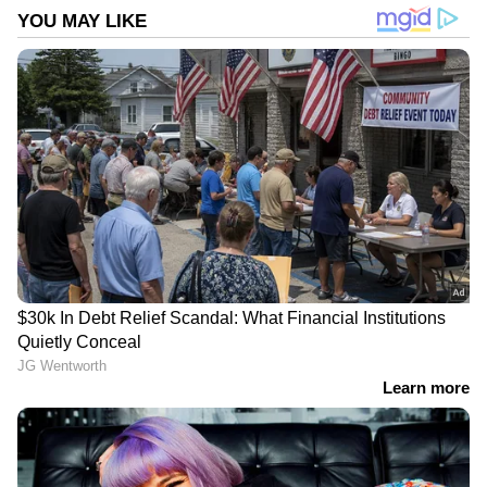
എഞ്ചിനീയർമാരുടെ മേൽനോട്ടത്തിലാകും
പദ്ധതി നടപ്പാക്കുക. 2007 ഏപ്രിൽ ഒന്നിനു
ശേഷം പൂർത്തീകരിച്ച ഭവനങ്ങളാണ് സേഫിൽ
പരിഗണിക്കുക.
DOWNLOAD APP
RECOMMENDED STORIES