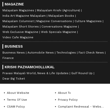
MAGAZINE
Malayalam Magazines
Malayalam Krishi (Agriculture)
India Art Magazine Malayalam
Malayalam Books
Malayalam Columnist
Magazine Conversations
Culture Magazines
Malayalam Short Stories
Conversations Magazine
Web Exclusive Magazine
Web Specials Magazine
Video Cafe Magazine
BUSINESS
Business News
Automobile News
Technologies
Fact Check News
Finance
KRISHI PAZHAMCHOLLUKAL
Pravasi Malayali World, News & Life Updates
Gulf Round Up
Dear Big Ticket
About Website
About Tv
Terms Of Use
Privacy Policy
CSAM Policy
Complaint Redressal - Website