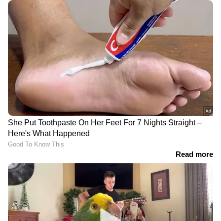
പശ്ചാത്തലത്തിൽ
സംസ്ഥാനത്ത് കനത്ത മഴ;
വയനാട്ടിലെ ഷിഗെല്ല:
എട്ട് ജില്ലകളിൽ മഴ
കൂടുതൽ കുട്ടികളുടെ
മുന്നറിയിപ്പ്, കാറ്റിനും
പരിശോധന ഫലം ഇന്ന്;
ഇടിമിന്നലിനും സാധ്യത
നിലവിൽ രോഗം
സ്ഥിരീകരിച്ചത് 9 പേർക്ക്