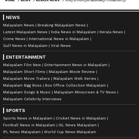
HOME
NEWS
KERALA NEWS
തിരുവനന്തപുരം മേയര്‍ക്കും സര്‍ക്കാരിനും ആശ്വാസം; വിവാദ കത്തില്‍ സിബിഐ അന്വേഷണം വേണ്ടെന്ന് ഹൈക്കോടതി
NEWS
Malayalam News
Breaking Malayalam News
Latest Malayalam News
India News in Malayalam
Kerala News
Crime News
International News in Malayalam
Gulf News in Malayalam
Viral News
ENTERTAINMENT
Malayalam Film New
Entertainment News in Malayalam
Malayalam Short Films
Malayalam Movie Review
Malayalam Movie Trailers
Malayalam Web Series
Malayalam Bigg Boss
Box Office Collection Malayalam
Malayalam Songs & Music
Malayalam Miniscreen & TV News
Malayalam Celebrity Interviews
SPORTS
Sports News in Malayalam
Cricket News in Malayalam
Football News in Malayalam
ISL News Malayalam
IPL News Malayalam
World Cup News Malayalam