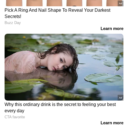
DOWNLOAD APP
RECOMMENDED STORIES
വീടിനോട് ചേർന്നുള്ള പാറ
മാസപ്പടി കേസ്: വീണയ്ക്ക്
അടർന്നുവീണ് വീട്ടമ്മയ്ക്ക്
ഇ ഡി ഇന്ന് വീണ്ടും
പരിക്ക്; അപകടം
സമൻസ് നൽകും; പുതിയ
തിരുവനന്തപുരം
സമൻസ് ഇന്ന്
പാറശ്ശാലയിൽ
ഹാജരാകാത്ത