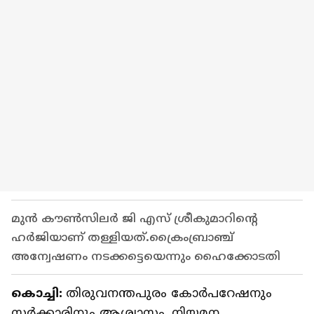
മുൻ കൗൺസിലർ ജി എസ് ശ്രീകുമാറിന്‍റെ
ഹര്‍ജിയാണ് തള്ളിയത്.ക്രൈംബ്രാഞ്ച്
അന്വേഷണം നടക്കട്ടെയെന്നും ഹൈക്കോടതി
കൊച്ചി:
തിരുവനന്തപുരം കോര്‍പറേഷനും
സര്‍ക്കാരിനും ആശ്വാസം. നിയമന