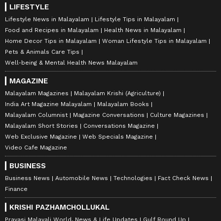
LIFESTYLE
Lifestyle News in Malayalam
Lifestyle Tips in Malayalam
Food and Recipes in Malayalam
Health News in Malayalam
Home Decor Tips in Malayalam
Woman Lifestyle Tips in Malayalam
Pets & Animals Care Tips
Well-being & Mental Health News Malayalam
MAGAZINE
Malayalam Magazines
Malayalam Krishi (Agriculture)
India Art Magazine Malayalam
Malayalam Books
Malayalam Columnist
Magazine Conversations
Culture Magazines
Malayalam Short Stories
Conversations Magazine
Web Exclusive Magazine
Web Specials Magazine
Video Cafe Magazine
BUSINESS
Business News
Automobile News
Technologies
Fact Check News
Finance
KRISHI PAZHAMCHOLLUKAL
Pravasi Malayali World, News & Life Updates
Gulf Round Up