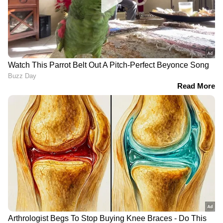
LATEST VIDEOS
ജന്തർ മന്തർ എന്തുകൊണ്ട്
അടച്ചുപൂട്ടുന്നില്ലെന്ന് ചോദ്യവുമായി
ദില്ലി ഹൈക്കോടതി
മോഹൻ ലാലിന് വിസ കിട്ടിയില്ല;
ഇന്നത്തെ സിഡ്നി ഷോ മാറ്റി വെച്ചു,
'രാജി ആവശ്യം തമാശ,എന്നെ
ക്ഷമ ചോദിച്ച് മോഹൻലാൽ
മേയറാക്കിയത് പാർട്ടിയാണ്, എല്ലാം
തീരുമാനിക്കേണ്ടത് പാർട്ടിയാണ് ' ആര്യ
രാജേന്ദ്രന്‍