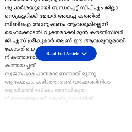
ശുപാര്‍ശയുമായി ബന്ധപ്പെട്ട് സിപിഎം ജില്ലാ
സെക്രട്ടറിക്ക് മേയര്‍ അയച്ച കത്തില്‍
സിബിഐ അന്വേഷണം ആവശ്യമില്ലെന്ന്
ഹൈക്കോടതി വ്യക്തമാക്കി.മുൻ കൗൺസിലർ
ജി എസ് ശ്രീകുമാർ ആണ് ഈ ആവശ്യവുമായി
കോടതിയെ സമീപിച്ചത്..ഒഴിവുകൾ
Read Full Article
നികത്താനായി പാർട്ടി സെക്രട്ടറിക്ക്
കത്തയച്ചത്
സ്വജനപക്ഷപാതമാണെന്നായിരുന്നു
ആക്ഷേപം. കഴിഞ്ഞ രണ്ട് വർഷത്തിനിടെ
ആയിരത്തിലധികം അനധികൃത
നിയമനങ്ങളാണ് കോർപ്പറേഷനിൽ
നടന്നതെന്നും ഹർജിയിൽ ആരോപണമുണ്ട്.
ഏഷ്യാനെറ്റ് ന്യൂസ് പ്രധാന വാർത്താ സ്രോതസായി
LATEST VIDEOS
തെരഞ്ഞെടുക്കുക