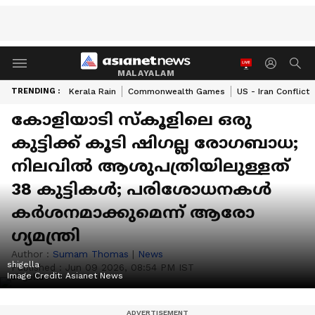
MALAYALAM
TRENDING :
Kerala Rain
Commonwealth Games
US - Iran Conflict
കോളിയാടി സ്കൂളിലെ ഒരു
കുട്ടിക്ക് കൂടി ഷി​ഗല്ല രോ​ഗബാധ;
നിലവിൽ ആശുപത്രിയിലുള്ളത്
38 കുട്ടികൾ; പരിശോധനകൾ
കർശനമാക്കുമെന്ന് ആരോ​
ഗ്യമന്ത്രി
Author :
Sumam Thomas
|
News
shigella
Published :
Jun 09 2026, 08:54 PM IST
Image Credit:
Asianet News