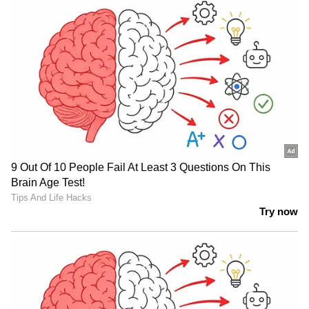
ഉൾപ്പെടെ ഉന്നയിച്ച്
കെഎസ്ആർടിസി ടിക്കറ്റ് ഇനി
വാട്സ്ആപ്പിലൂടെ ബുക്ക് ചെയ്യാം