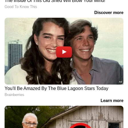
DOWNLOAD APP
കേരളത്തിലെ എല്ലാ വാർത്തകൾ
Kerala
News
അറിയാൻ എപ്പോഴും ഏഷ്യാനെറ്റ്
ന്യൂസ് വാർത്തകൾ.
Malayalam News
തത്സമയ അപ്‌ഡേറ്റുകളും ആഴത്തിലുള്ള
വിശകലനവും സമഗ്രമായ റിപ്പോർട്ടിംഗും —
എല്ലാം ഒരൊറ്റ സ്ഥലത്ത്. ഏത് സമയത്തും,
എവിടെയും വിശ്വസനീയമായ വാർത്തകൾ
ലഭിക്കാൻ
Asianet News Malayalam