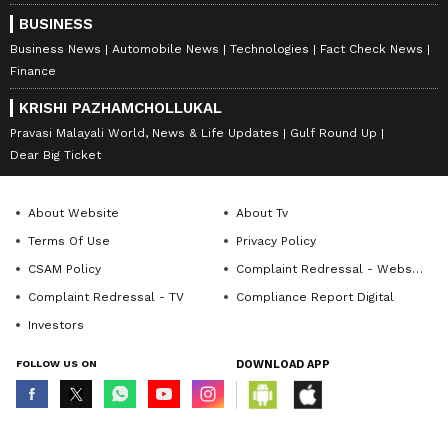
BUSINESS
Business News
Automobile News
Technologies
Fact Check News
Finance
KRISHI PAZHAMCHOLLUKAL
Pravasi Malayali World, News & Life Updates
Gulf Round Up
Dear Big Ticket
About Website
About Tv
Terms Of Use
Privacy Policy
CSAM Policy
Complaint Redressal - Website
Complaint Redressal - TV
Compliance Report Digital
Investors
FOLLOW US ON
DOWNLOAD APP
© Copyright 2026 Asianxt Digital Technologies Private Limited (Formerly