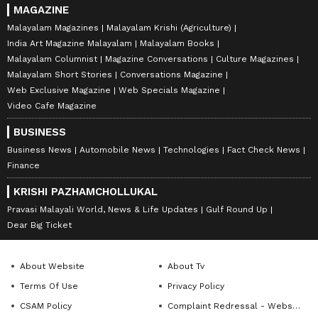
MAGAZINE
Malayalam Magazines
Malayalam Krishi (Agriculture)
India Art Magazine Malayalam
Malayalam Books
Malayalam Columnist
Magazine Conversations
Culture Magazines
Malayalam Short Stories
Conversations Magazine
Web Exclusive Magazine
Web Specials Magazine
Video Cafe Magazine
BUSINESS
Business News
Automobile News
Technologies
Fact Check News
Finance
KRISHI PAZHAMCHOLLUKAL
Pravasi Malayali World, News & Life Updates
Gulf Round Up
Dear Big Ticket
About Website
About Tv
Terms Of Use
Privacy Policy
CSAM Policy
Complaint Redressal - Website