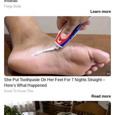
LATEST VIDEOS
എന്നാലും അർജുൻ എവിടെ?;
ഒളിവിൽ ഇരുന്ന് വെല്ലുവിളി തുടർന്ന്
ആയങ്കി
മാലിന്യ ലോഡുമായി എത്തിയാല്‍
വലിയ പ്രത്യാഘാതങ്ങള്‍ ഉണ്ടാകും;
ഫ്രഷ് കട്ടിനെതിരെ പ്രതിഷേധം
തുടരും