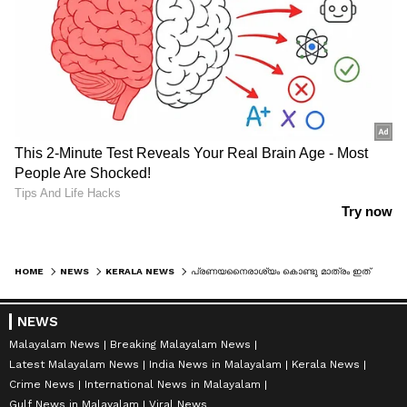
HOME
NEWS
KERALA NEWS
പ്രണയനൈരാശ്യം കൊണ്ടു മാത്രം ഇത്ര ഭീകരമായ ഒരു കളവ് പറയുമോ? സംശയങ്ങൾ ബാക്കിയെന്ന് പൊലീസ്, വ്യാജ പോക്സോയിൽ ദുരൂഹത നീക്കിയ ശേഷം റിപ്പോർട്ട് നൽകും
NEWS
Malayalam News
Breaking Malayalam News
Latest Malayalam News
India News in Malayalam
Kerala News
Crime News
International News in Malayalam
Gulf News in Malayalam
Viral News