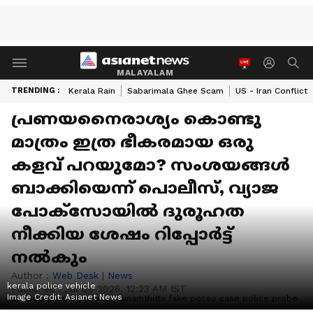
MALAYALAM
TRENDING :
Kerala Rain
Sabarimala Ghee Scam
US - Iran Conflict
പ്രണയനൈരാശ്യം കൊണ്ടു
മാത്രം ഇത്ര ഭീകരമായ ഒരു
കളവ് പറയുമോ? സംശയങ്ങൾ
ബാക്കിയെന്ന് പൊലീസ്, വ്യാജ
പോക്സോയിൽ ദുരൂഹത
നീക്കിയ ശേഷം റിപ്പോർട്ട്
നൽകും
Author :
Web Desk
|
News
kerala police vehicle
Published :
Jul 06 2026, 12:23 AM IST
Image Credit:
Asianet News