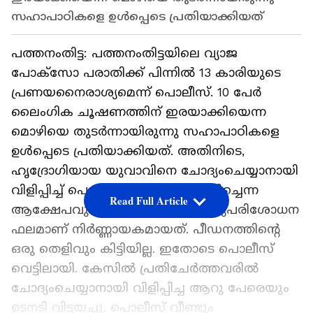
സഹാപാഠികളെ ഉൾപ്പെടെ പ്രതിയാക്കിയത്
പത്തനംതിട്ട: പത്തനംതിട്ടയിലെ വ്യാജ
പോക്സോ പരാതിക്ക് പിന്നിൽ 13 കാരിയുടെ
പ്രണയനൈരാശ്യമെന്ന് പൊലീസ്. 10 പേർ
ലൈംഗിക ചൂഷണത്തിന് ഇരയാക്കിയെന്ന
മൊഴിയെ തുടർന്നായിരുന്നു സഹാപാഠികളെ
ഉൾപ്പെടെ പ്രതിയാക്കിയത്. അതിനിടെ,
ഹൃദ്രോഗിയായ യുവാവിനെ ചോദ്യംചെയ്യാനായി
വിളിപ്പിച്ച് പൊലീസ് ക്രൂരമായി മർദ്ദിച്ചെന്ന
Read Full Article
ആക്ഷേപവും ഉയർന്നിട്ടുണ്ട്. വൈദ്യപരിശോധന
ഫലമാണ് നിർണ്ണായകമായത്. പീഡനത്തിന്‍റെ
ഒരു തെളിവും കിട്ടിയില്ല. ഇതോടെ പൊലീസ്
വെട്ടിലായി. കേസിൽ പ്രതിചേർത്തവരിൽ
ചോദ്യംചെയ്യാനായി വിളിപ്പിച്ച ആറു പേരെയും
ഉടനടി വിട്ടയച്ചു. പൊലീസ് വീണ്ടും