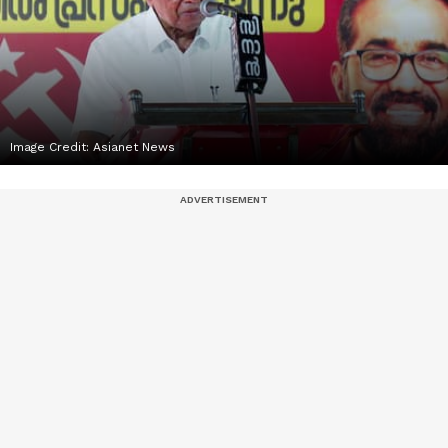
Image Credit:
Asianet News