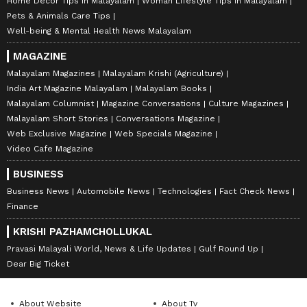
Home Decor Tips in Malayalam
Woman Lifestyle Tips in Malayalam
Pets & Animals Care Tips
Well-being & Mental Health News Malayalam
MAGAZINE
Malayalam Magazines
Malayalam Krishi (Agriculture)
India Art Magazine Malayalam
Malayalam Books
Malayalam Columnist
Magazine Conversations
Culture Magazines
Malayalam Short Stories
Conversations Magazine
Web Exclusive Magazine
Web Specials Magazine
Video Cafe Magazine
BUSINESS
Business News
Automobile News
Technologies
Fact Check News
Finance
KRISHI PAZHAMCHOLLUKAL
Pravasi Malayali World, News & Life Updates
Gulf Round Up
Dear Big Ticket
About Website
About Tv