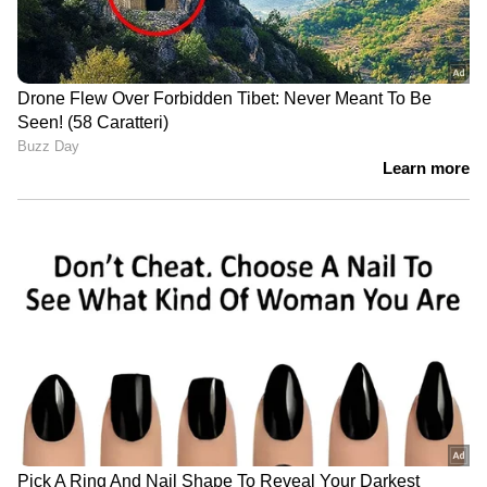
മാറുന്നു.വ്യവസായിക രംഗത്ത് വലിയ മാറ്റം.
കൂടുതൽ വ്യവസായങ്ങളെ
പ്രോത്സാഹിപ്പിക്കുന്നു. പരിസ്ഥിതിക്ക് ദോഷം
ഇല്ലാത്ത എല്ലാ വ്യവസായങ്ങളേയും
പ്രോത്സാഹിപ്പിക്കുകയാണെന്നും പിണറായി
വിജയൻ പറഞ്ഞു.