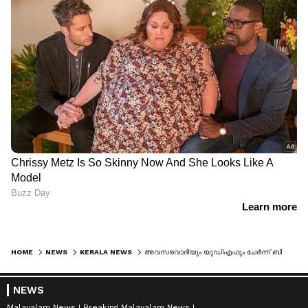
HOME
NEWS
KERALA NEWS
അവസരവാദിയും യുഡിഎഫും ചേര്‍ന്ന് ബിജെപി വോട്ട് തേടുന്നു, അവസരവാദി ചരിത്രത്തിന്‍റെ ചെളികുഴിയിലേക്ക് വീഴും; ജി സുധാകരനെതിരെ പിണറായി
NEWS
Malayalam News
Breaking Malayalam News