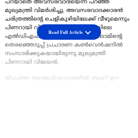
പറയാതെ അവസരവാദിയെന്ന് പറഞ്ഞ്
മുഖ്യമന്ത്രി വിമര്‍ശിച്ചു. അവസരവാദക്കാരൻ
ചരിത്രത്തിന്‍റെ ചെളികുഴിയിലേക്ക് വീഴുമെന്നും
പിണറായി വിമര്‍ശിച്ചു. അമ്പലപ്പുഴയിലെ
Read Full Article
എൽഡിഎഫ് സ്ഥാനാര്‍ത്ഥി എച്ച് സലാമിന്‍റെ
തെരഞ്ഞെടുപ്പ് പ്രചാരണ കണ്‍വെൻഷനിൽ
സംസാരിക്കുകയായിരുന്നു മുഖ്യമന്ത്രി
പിണറായി വിജയൻ.
തികഞ്ഞ ആത്മവിശ്വാസത്തിൽ ആണ് ഈ
തെരഞ്ഞെടുപ്പിൽ മത്സരിക്കുന്നത്.
യുഡിഎഫിന് വലിയ അങ്കലാപ്പുണ്ട്.
LATEST VIDEOS
കേരളത്തിൽ ബിജെപിക്ക് ഒരു സീറ്റും കിട്ടില്ല.
ജനങ്ങള്‍ യുഡിഎഫിനെ കൈയൊഴിഞ്ഞു.
യുഡിഎഫ് പല നീക്കങ്ങൾ നടത്തി.
അവസരവാദ നിലപാട് അമ്പലപ്പുഴയിൽ ഇറക്കി.