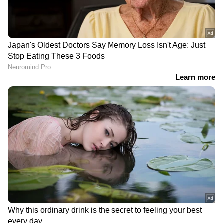
പറഞ്ഞു.
DOWNLOAD APP
കേരളത്തിലെ എല്ലാ വാർത്തകൾ
Kerala
News
അറിയാൻ എപ്പോഴും ഏഷ്യാനെറ്റ്
ന്യൂസ് വാർത്തകൾ.
Malayalam News
തത്സമയ അപ്‌ഡേറ്റുകളും ആഴത്തിലുള്ള
വിശകലനവും സമഗ്രമായ റിപ്പോർട്ടിംഗും —
എല്ലാം ഒരൊറ്റ സ്ഥലത്ത്. ഏത് സമയത്തും,
എവിടെയും വിശ്വസനീയമായ വാർത്തകൾ
ലഭിക്കാൻ
Asianet News Malayalam