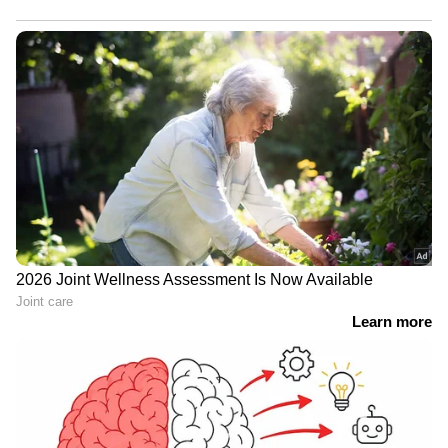
തൻ്റെ തിരുവനന്തപുരം സന്ദർശനത്തിന്
പിന്നിൽ വ്യക്തമായ കാരണങ്ങളുണ്ടെന്ന്
വിദേശകാര്യ മന്ത്രി എസ്.ജയ്സങ്കര്‍.