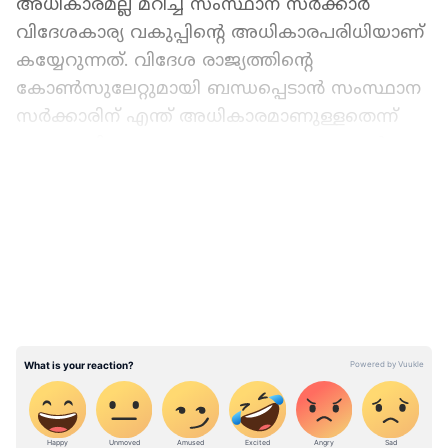
അധികാരമല്ല മറിച്ച് സംസ്ഥാന സർക്കാർ
വിദേശകാര്യ വകുപ്പിന്‍റെ അധികാരപരിധിയാണ്
കയ്യേറുന്നത്. വിദേശ രാജ്യത്തിന്‍റെ
കോൺസുലേറ്റുമായി ബന്ധപ്പെടാൻ സംസ്ഥാന
സർക്കാരിന് എന്ത് അധികാരമാണുള്ളതെന്ന്
മുഖ്യമന്ത്രി വ്യക്തമാക്കണം. പ്രോട്ടോകോൾ
ലംഘനം നടത്തിയത് മുഖ്യമന്ത്രിയും
LATEST VIDEOS
അദ്ദേഹത്തിന്റെ മന്ത്രിസഭയിലെ
മന്ത്രിമാരുമാണെന്നും കെ.സുരേന്ദ്രൻ പറഞ്ഞു.
കേന്ദ്രസർക്കാർ പദ്ധതിയായ കഴക്കൂട്ടം
ബൈപ്പാസ് നിർമ്മാണം കേന്ദ്ര വിദേശകാര്യ
വകുപ്പ് മന്ത്രി എസ്.ജയശങ്കർ
സന്ദർശിക്കുന്നതിൽ മുഖ്യമന്ത്രി അസ്വസ്ഥത
പ്രകടിപ്പിക്കുന്നത് ഭയം കൊണ്ടാണ്. പല കേന്ദ്ര
പദ്ധതികളും വഴിമാറ്റി ചെലവഴിക്കുന്നത്