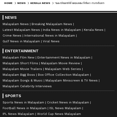
HOME
NEWS
KERALA NEWS
'കേന്ദ്രമന്ത്രി ജയശങ്കറിന്‍റെ സന്ദര്‍ശനത്തില്‍ മുഖ്യമന്ത്രിയുടെ അസ്വസ്ഥത ഭയം കൊണ്ട് ': കെ സുരേന്ദ്രന്‍
NEWS
Malayalam News
Breaking Malayalam News
Latest Malayalam News
India News in Malayalam
Kerala News
Crime News
International News in Malayalam
Gulf News in Malayalam
Viral News
ENTERTAINMENT
Malayalam Film New
Entertainment News in Malayalam
Malayalam Short Films
Malayalam Movie Review
Malayalam Movie Trailers
Malayalam Web Series
Malayalam Bigg Boss
Box Office Collection Malayalam
Malayalam Songs & Music
Malayalam Miniscreen & TV News
Malayalam Celebrity Interviews
SPORTS
Sports News in Malayalam
Cricket News in Malayalam
Football News in Malayalam
ISL News Malayalam
IPL News Malayalam
World Cup News Malayalam