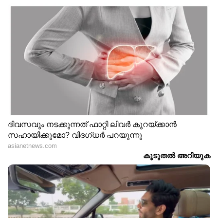
സന്ദര്‍ശനം. എൻ്റേയും മുഖ്യമന്ത്രിയുടേയും
ലക്ഷ്യങ്ങൾ വ്യത്യസ്തമാകാം. എന്നാൽ
രാഷ്ട്രീയത്തിന് മുകളിൽ ആരും വികസനത്തെ
കാണരുത്. ആളുകൾ ഇതിൻ്റെ പേരിൽ
അരക്ഷിതരാകരുത്. വികസനം എന്ന് ഞങ്ങൾ
വിളിക്കുന്നതിനെ അവർക്ക് രാഷ്ട്രീയം എന്ന്
വിളിക്കാം
സ്വർണക്കടത്ത് കേസ്കോടതിയിൽ ഉള്ള
വിഷയമായതിനാൽ അതിൽ മറ്റു
കാര്യങ്ങളൊന്നും പറയാനാവില്ല. ഇക്കാര്യത്തിൽ
അന്വേഷണം തുടരുകയാണ് നടപടികൾ
ഉണ്ടാകേണ്ട സമയത്ത് അതുണ്ടാകും.
സ്വര്‍ണക്കടത്തിൽ വൈകാതെ സത്യം പുറത്ത്
വരും. അന്വേഷണ ഏജൻസികളിൽ