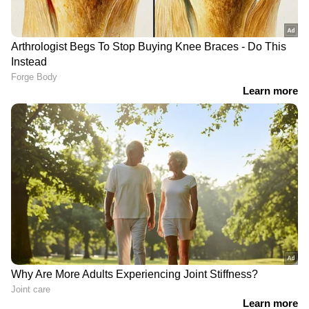
‘ഏയ് ഓട്ടോ’; ഔദ്യോഗിക വാഹനം
രജത ജൂബിലി സമ്മേളന ഉദ്ഘാടന
എത്തിയില്ല; സുരേഷ് ഗോപി വീണ്ടും
വേദിയിലാണ് മുഖ്യമന്ത്രി കേന്ദ്ര
ഓട്ടോയിൽ
വിദേശകാര്യമന്ത്രി എസ്. ജയശങ്കറെ
വിമർശിച്ചത്. കേന്ദ്ര വിദേശകാര്യമന്ത്രി
ചോദ്യപ്പേപ്പർ ചോർച്ചയ്‌ക്കെതിരെ
എസ്.ജയശങ്കറിന്‍റെ സന്ദർശനം ലോക്സഭാ
രാഹുൽ ഗാന്ധി; ഇന്ന് പ്രയാഗ്‌
തെരഞ്ഞെടുപ്പ് മുന്നിൽ കണ്ടെന്ന പരോക്ഷ
രാജിൽ വിദ്യാർത്ഥികളുമായി
വിമർശനവും മുഖ്യമന്ത്രി നടത്തി.
സംവാദം
സന്ദര്‍ശനത്തിൽ ആരും
അരക്ഷിതരാകേണ്ട: മുഖ്യമന്ത്രിക്ക്
മറുപടിയുമായി വിദേശകാര്യമന്ത്രി