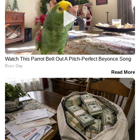
തട്ടിപ്പുകേസ്: കസ്റ്റംസ്
ഓഫ‍ർ, വാട്ട്സ്ആപ്പ്
ഉദ്യോഗസ്ഥന്റെ വീട്ടിൽ
മെസേജിനൊപ്പം ഒരു
സിബിഐ റെയ്‌ഡ്‌
ലിങ്കും; ജാഗ്രത, വൻ
തട്ടിപ്പെന്ന്
അധികൃതകരുടെ
മുന്നറിയിപ്പ്
തയ്ക്കാനായി കൊടുത്ത
പാർട്ടി അച്ചടക്കം
വസ്ത്രം തിരികെ വാങ്ങാന്‍
പാലിക്കുന്നില്ല; കെ കെ
ടൈലറിംഗ് കടയിലെത്തിയ
ശിവരാമനെതിരെ
യുവതിയെ കയറിപ്പിടിച്ചു;
സംഘടനാ നടപടിക്ക്
ഷോപ്പുടമ അറസ്റ്റിൽ
സിപിഐ ജില്ലാ
എക്സിക്യൂട്ടീവ്