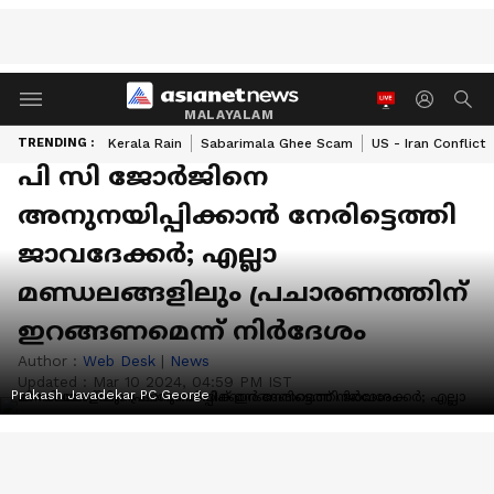
MALAYALAM
TRENDING :
Kerala Rain
Sabarimala Ghee Scam
US - Iran Conflict
പി സി ജോർജിനെ
അനുനയിപ്പിക്കാന്‍ നേരിട്ടെത്തി
ജാവദേക്കർ; എല്ലാ
മണ്ഡലങ്ങളിലും പ്രചാരണത്തിന്
ഇറങ്ങണമെന്ന് നിർദേശം
Author :
Web Desk
|
News
Updated :
Mar 10 2024, 04:59 PM IST
Prakash Javadekar PC George