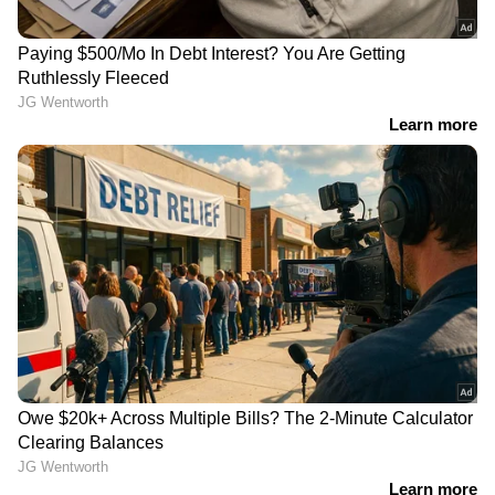
LATEST VIDEOS
ജലനിരപ്പ് കുറഞ്ഞെങ്കിലും ദുരിതം
ഒഴിയാതെ കുട്ടനാട്ടുകാര്‍; വെള്ളം
ഇറങ്ങാൻ ഇനിയും സമയമെടുക്കും
News@1PM | ഒരുമണി വാർത്ത
വിശദമായി | 08 August 2026