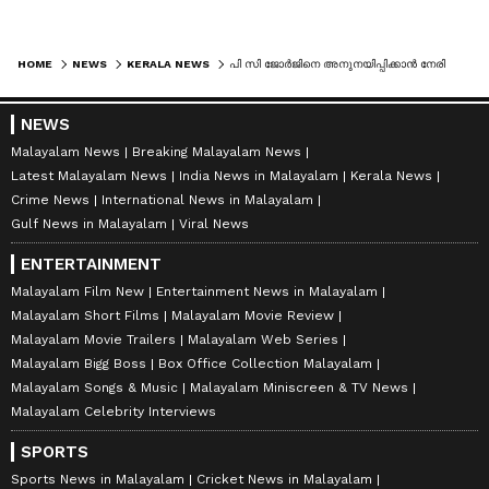
HOME
NEWS
KERALA NEWS
പി സി ജോർജിനെ അനുനയിപ്പിക്കാന്‍ നേരിട്ടെത്തി ജാവദേക്കർ; എല്ലാ മണ്ഡലങ്ങളിലും പ്രചാരണത്തിന് ഇറങ്ങണമെന്ന് നിർദേശം
NEWS
Malayalam News
Breaking Malayalam News
Latest Malayalam News
India News in Malayalam
Kerala News
Crime News
International News in Malayalam
Gulf News in Malayalam
Viral News
ENTERTAINMENT
Malayalam Film New
Entertainment News in Malayalam
Malayalam Short Films
Malayalam Movie Review
Malayalam Movie Trailers
Malayalam Web Series
Malayalam Bigg Boss
Box Office Collection Malayalam
Malayalam Songs & Music
Malayalam Miniscreen & TV News
Malayalam Celebrity Interviews
SPORTS
Sports News in Malayalam
Cricket News in Malayalam