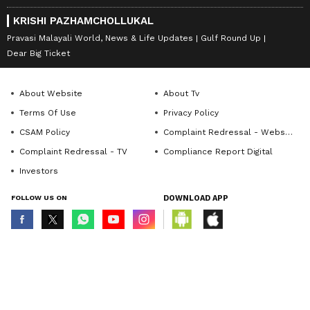
KRISHI PAZHAMCHOLLUKAL
Pravasi Malayali World, News & Life Updates
Gulf Round Up
Dear Big Ticket
About Website
About Tv
Terms Of Use
Privacy Policy
CSAM Policy
Complaint Redressal - Website
Complaint Redressal - TV
Compliance Report Digital
Investors
FOLLOW US ON
DOWNLOAD APP
© Copyright 2026 Asianxt Digital Technologies Private Limited (Formerly
known as Asianet News Media & Entertainment Private Limited) | All Rights
Reserved