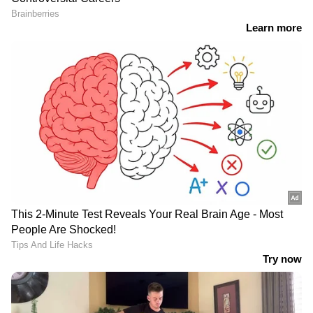
ജോർജ് അയഞ്ഞെന്നാണ് സൂചന. കഴിഞ്ഞ
ദിവസം പി സി ജോര്‍ജിന്റെ വീട്ടിലെത്തിയ
അനിൽ ആൻ്റണിയെ മധുരം നൽകിയാണ്
അദ്ദേഹം സ്വീകരിച്ചത്. അനിലിനോട്
പിണക്കമില്ലെന്നും പ്രചാരണത്തിന്
താനുണ്ടാകുമെന്നും പി സി ജോര്‍ജ്
DOWNLOAD APP
പ്രതികരിച്ചു.
RECOMMENDED STORIES
ബിഹാറിലെ ഭൂമി
ലുലുവിൽ വാർഷിക