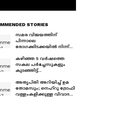
MMENDED STORIES
സമര വിജയത്തിന്
പിന്നാലെ
രോഗക്കിടക്കയിൽ നിന്ന്
സമര നായകൻ അഭിജീത്
ദീപ്കെയുടെ സന്ദേശം;
കഴിഞ്ഞ 5 വർഷത്തെ
'ഓരോരുത്തർക്കും നന്ദി'
സകല പർച്ചേസുകളും
കുടഞ്ഞിട്ട്
പരിശോധിക്കാൻ
നിർദേശം; സമഗ്ര
അതൃപ്തി അറിയിച്ച് ഉമ
പരിശോധനക്ക് കായിക
തോമസും; നെഹ്റു ട്രോഫി
വകുപ്പ്, സ്പോർട്സ്
വള്ളംകളിക്കുള്ള വിവാദ
കൗൺസിൽ
ടെൻഡർ റദ്ദാക്കി
ഉടച്ചുവാർക്കും
എൻടിബിആർ
സൊസൈറ്റി; പുതിയ
ടെൻഡർ വിളിച്ചു