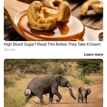
RECOMMENDED STORIES
'മുഖ്യമന്ത്രിയുടെ
ഓണം ബത്ത; ആനുകൂല്യം
സംരംഭകത്വ വികസന
മുൻവർഷത്തെപ്പോലെ
പദ്ധതി'യുടെ മൂന്നാം
വിതരണം ചെയ്യുമെന്ന്
എഡിഷൻ; പരിധി രണ്ട്
മന്ത്രി ബിന്ദു കൃഷ്ണ
കോടി രൂപയിൽ നിന്ന്
അഞ്ച് കോടി രൂപയായി