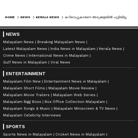
HOME
NEWS
KERALA NEWS
കറിവെപ്പുകാരനെ അടുക്കളയിൽ പൂട്ടിയിട്ടു, പട്ടാപ്പകൽ ഷാപ്പിൽ കയറി മുതലാളിയുടെ 8 പവനടക്കം കവർന്നു; അന്വേഷണം ആരംഭിച്ച് പൊലീസ്
NEWS
Malayalam News
Breaking Malayalam News
Latest Malayalam News
India News in Malayalam
Kerala News
Crime News
International News in Malayalam
Gulf News in Malayalam
Viral News
ENTERTAINMENT
Malayalam Film New
Entertainment News in Malayalam
Malayalam Short Films
Malayalam Movie Review
Malayalam Movie Trailers
Malayalam Web Series
Malayalam Bigg Boss
Box Office Collection Malayalam
Malayalam Songs & Music
Malayalam Miniscreen & TV News
Malayalam Celebrity Interviews
SPORTS
Sports News in Malayalam
Cricket News in Malayalam