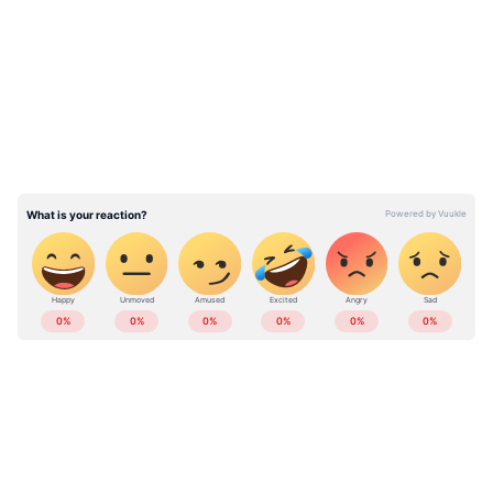
വിലവരുന്ന മൊബൈല്‍ ഫോണും കവര്‍ന്ന്
LATEST VIDEOS
പ്രതികള്‍ കടന്നു കളയുകയായിരുന്നു.
ഏകദേശം 8.10 ലക്ഷം രൂപയുടെ
നഷ്ടമുണ്ടായതായി പരാതിയില്‍ പറയുന്നു.
സംഭവത്തില്‍ ഒരാളെ തിരിച്ചറിഞ്ഞതായും
മറ്റൊരാള്‍ അജ്ഞാതനാണെന്നും
അന്വേഷണമാരംഭിച്ചതായും കൊളത്തൂര്‍
പൊലീസ് അറിയിച്ചു.
ABOUT THE AUTHOR
Web Desk
WD
കവർച്ച
Follow Us