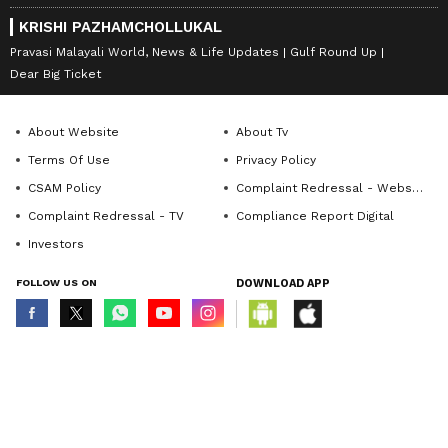
KRISHI PAZHAMCHOLLUKAL
Pravasi Malayali World, News & Life Updates
Gulf Round Up
Dear Big Ticket
About Website
About Tv
Terms Of Use
Privacy Policy
CSAM Policy
Complaint Redressal - Website
Complaint Redressal - TV
Compliance Report Digital
Investors
FOLLOW US ON
DOWNLOAD APP
© Copyright 2026 Asianxt Digital Technologies Private Limited (Formerly
known as Asianet News Media & Entertainment Private Limited) | All Rights
Reserved