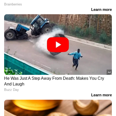
News
അറിയാൻ എപ്പോഴും ഏഷ്യാനെറ്റ്
ന്യൂസ് വാർത്തകൾ.
Malayalam News
തത്സമയ അപ്‌ഡേറ്റുകളും ആഴത്തിലുള്ള
വിശകലനവും സമഗ്രമായ റിപ്പോർട്ടിംഗും —
എല്ലാം ഒരൊറ്റ സ്ഥലത്ത്. ഏത് സമയത്തും,
എവിടെയും വിശ്വസനീയമായ വാർത്തകൾ
ലഭിക്കാൻ
Asianet News Malayalam