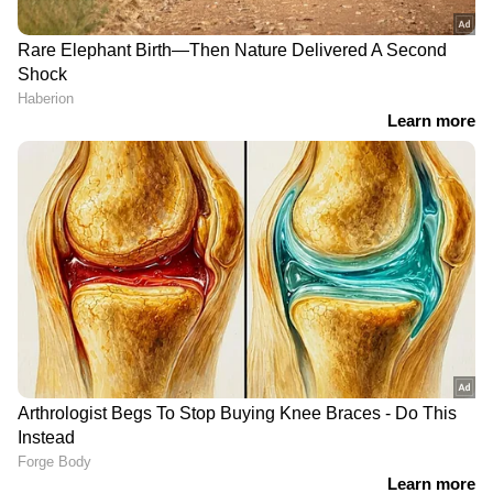
ഉയർത്തിയെന്ന് വി ഡി
സതീശൻ
വിദ്യാഭ്യാസവകുപ്പിലെ
ആർ. സു​ഗതന് നൽകിയ
താത്കാലിക
എസ്കോർട്ട് പരോൾ
ജീവനക്കാർക്ക് പൊലീസ്
റദ്ദാക്കി ഉത്തരവിറക്കി
ക്ലിയറൻസ് നിർബന്ധം
ആഭ്യന്തരവകുപ്പ്
LATEST VIDEOS
സ്ത്രീ ആരോഗ്യ സംരക്ഷണത്തിൽ
രാജ്യത്ത് മാതൃകയാകാൻ
കര്‍ണാടക; 'ഋതുതാരെ' പദ്ധതി
ഒരുങ്ങുന്നു
നിർത്തിയിട്ട കാർ കത്തിച്ചു,
യുവതിയുടെ മേൽ
പെട്രോളൊഴിച്ചു; വീട്ടിൽക്കയറി