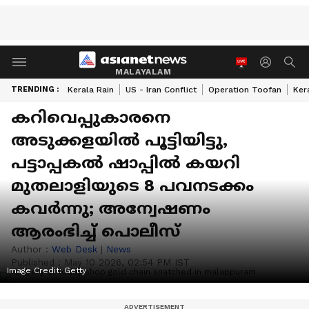
MALAYALAM
TRENDING :
Kerala Rain
US - Iran Conflict
Operation Toofan
Ker
കറിവെപ്പുകാരനെ
അടുക്കളയിൽ പൂട്ടിയിട്ടു,
പട്ടാപ്പകൽ ഷാപ്പിൽ കയറി
മുതലാളിയുടെ 8 പവനടക്കം
കവർന്നു; അന്വേഷണം
ആരംഭിച്ച് പൊലീസ്
Author :
Web Desk
|
News
Published :
May 10 2026, 02:54 PM IST
Image Credit:
Getty