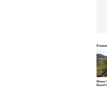
 ആനക്കാംപൊയിൽ റിസോർട്ടിലെത്തി;
വും, എംഡിഎംഎ പിടിച്ചെടുത്തു
്യൂബിൽ കാണാം