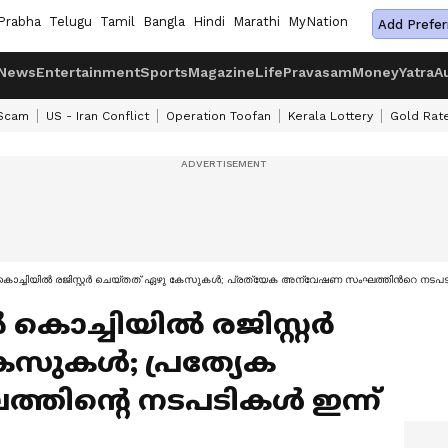
Prabha
Telugu
Tamil
Bangla
Hindi
Marathi
MyNation
Add Prefer
News
Entertainment
Sports
Magazine
Life
Pravasam
Money
Yatra
A
 Scam
US - Iran Conflict
Operation Toofan
Kerala Lottery
Gold Rat
ൽ കൊച്ചിയിൽ രജിസ്റ്റർ ചെയ്തത് ഏഴു കേസുകൾ; പ്രത്യേക അന്വേഷണ സംഘത്തിന്‍റെ നടപടി
 കൊച്ചിയിൽ രജിസ്റ്റർ
സുകൾ; പ്രത്യേക
ിന്‍റെ നടപടികൾ ഇന്ന്