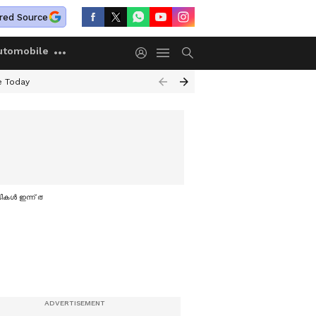
red Source
utomobile
e Today
കൾ ഇന്ന് തുടങ്ങും