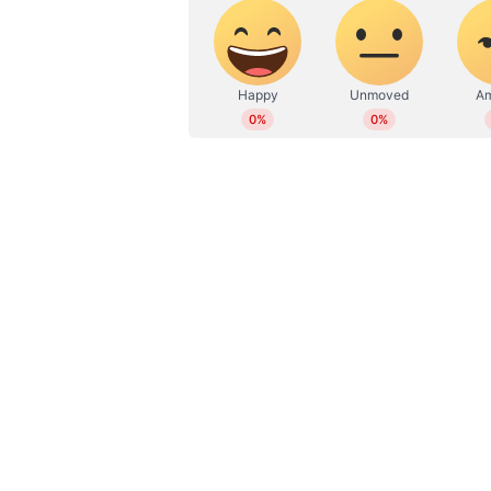
മ്യൂസിയെ എസ്എച്ച്ഒ, എസ് ഐ എന്ന
WD
Web Desk
അന്വേഷണ സംഘത്തെ നിയോ​ഗിച്ചതായ