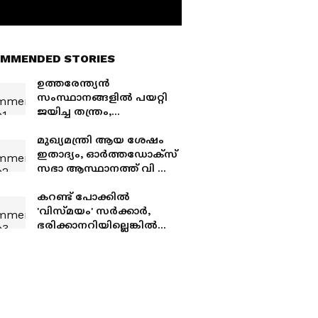
MMENDED STORIES
ഉത്തരേന്ത്യൻ
സംസ്ഥാനങ്ങളിൽ പയറ്റി
ജയിച്ച തന്ത്രം,
കേരളത്തിൽ പാളി,
കോൺഗ്രസ്
മുഖ്യമന്ത്രി ആയ ശേഷം
എംഎൽഎമാർക്ക്
ഇതാദ്യം, ഓർത്തഡോക്സ്
മന്ത്രിസ്ഥാനം വാഗ്ദാനം
സഭാ ആസ്ഥാനത്ത് വി ഡി
ചെയ്ത് തട്ടിപ്പ്, പ്രതികൾ
സതീശൻ; സ്വീകരിച്ച്
പിടിയിൽ
സഭാധ്യക്ഷൻ
കറണ്ട് പോക്കിൽ
'വിസ്മയം' സർക്കാർ,
ഭരിക്കാനറിയില്ലെങ്കിൽ
പഠിച്ച് ഭരിക്കെന്ന് ഇപി,
പിഎം ശ്രീയിലടക്കം
വിമർശനവുമായി മുഹമ്മദ്
റിയാസും