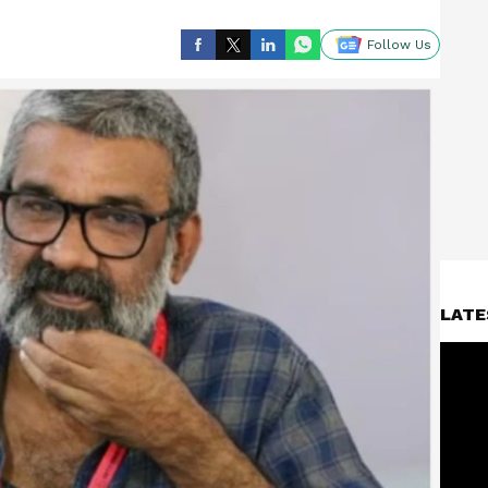
Follow Us
LATE