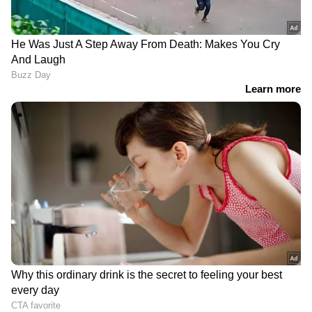
DOWNLOAD APP
കേരളത്തിലെ എല്ലാ വാർത്തകൾ
Kerala
News
അറിയാൻ എപ്പോഴും ഏഷ്യാനെറ്റ്
ന്യൂസ് വാർത്തകൾ.
Malayalam News
തത്സമയ അപ്‌ഡേറ്റുകളും ആഴത്തിലുള്ള
വിശകലനവും സമഗ്രമായ റിപ്പോർട്ടിംഗും —
എല്ലാം ഒരൊറ്റ സ്ഥലത്ത്. ഏത് സമയത്തും,
എവിടെയും വിശ്വസനീയമായ വാർത്തകൾ
ലഭിക്കാൻ
Asianet News Malayalam