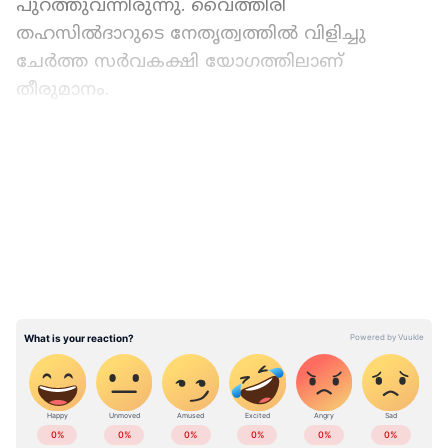
പുറത്തുവന്നിരുന്നു. വൈത്തിരി
തഹസിൽദാറുടെ നേതൃത്വത്തിൽ വിളിച്ചു
ചേർത്ത സർവകക്ഷി യോഗത്തിലാണ്‌
തീരുമാനം.
മേപ്പാടി പോളിടെക്‌നിക് കോളേജിലുണ്ടായ
LATEST VIDEOS
ആക്രമണത്തിൽ എസ്എഫ്ഐ നേതാവ്
അപ‍ര്‍ണയ്ക്ക് ഗുരുതരമായി പരിക്കേറ്റിരുന്നു.
യൂണിയൻ തെരഞ്ഞെടുപ്പിനിടെയാണ് മേപ്പാടി
പോളി ടെക്നിക്ക് കോളേജിൽ വിദ്യാർത്ഥി
സംഘർഷമുണ്ടായത്. കോളേജിലെത്തിയ
എസ്എഫ്ഐ ജില്ലാ വൈസ് പ്രസിഡന്‍റ്
അപർണ ഗൗരിയെ മുപ്പതോളം വിദ്യാർത്ഥികൾ
കൂട്ടം ചേർന്ന് ആക്രമിക്കുകയായിരുന്നു.
ABOUT THE AUTHOR
കോളേജിലെ മയക്കുമരുന്ന് സംഘമായ