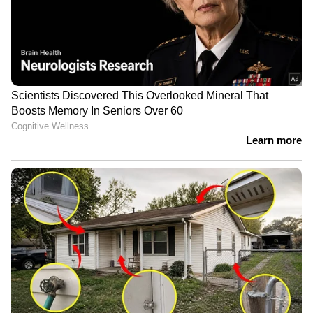
ബന്ദിയാക്കി ഫോണും പണവും
കവര്‍ന്ന സംഭവം; പ്രതികള്‍
പിടിയില്‍
ഏഴ് മാസം മുമ്പ് 20 പവൻ സ്വർണ്ണം
മോഷണം പോയ കേസിലെ
രണ്ടാമത്തെ പ്രതിയും പിടിയിൽ |
Theft | Arrest