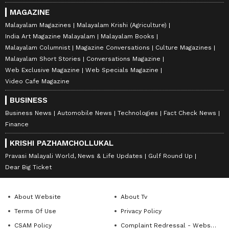
MAGAZINE
Malayalam Magazines
Malayalam Krishi (Agriculture)
India Art Magazine Malayalam
Malayalam Books
Malayalam Columnist
Magazine Conversations
Culture Magazines
Malayalam Short Stories
Conversations Magazine
Web Exclusive Magazine
Web Specials Magazine
Video Cafe Magazine
BUSINESS
Business News
Automobile News
Technologies
Fact Check News
Finance
KRISHI PAZHAMCHOLLUKAL
Pravasi Malayali World, News & Life Updates
Gulf Round Up
Dear Big Ticket
About Website
About Tv
Terms Of Use
Privacy Policy
CSAM Policy
Complaint Redressal - Website