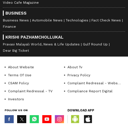
Video Cafe Magazine
BUSINESS
Business News
Automobile News
Technologies
Fact Check News
Finance
KRISHI PAZHAMCHOLLUKAL
Pravasi Malayali World, News & Life Updates
Gulf Round Up
Dear Big Ticket
About Website
About Tv
Terms Of Use
Privacy Policy
CSAM Policy
Complaint Redressal - Website
Complaint Redressal - TV
Compliance Report Digital
Investors
FOLLOW US ON
DOWNLOAD APP