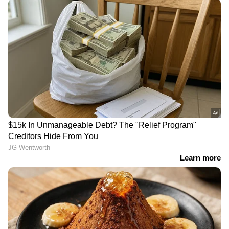
കുതിരാൻ തുരങ്കത്തിന്റെ
വാഷിങ്ടൺ
പടിഞ്ഞാറേ ഭാഗത്ത്
ഡിസിയിലെത്തി മേയർ വി
മണ്ണിടിച്ചിൽ; കനത്ത മഴ
വി രാജേഷ്; ആദ്യ പരിപാടി
തുടരുന്നതിൽ ആശങ്ക
ഇന്ത്യൻ എംബസിയിൽ,
കോർപറേഷൻ്റെ പദ്ധതി
അവതരിപ്പിച്ചു
കണ്ണൂർ
ഒളിവിലിരുന്നും ഭീഷണി;
പൊയ്ത്തുംകടവിലെ
അർജുൻ ആയങ്കിയെ
20കാരിയുടെ ആത്മഹത്യ;
കണ്ടെത്താനാകാതെ
ഭർത്താവ് ആസിഫിനായി
പൊലീസ്, പ്രത്യേക