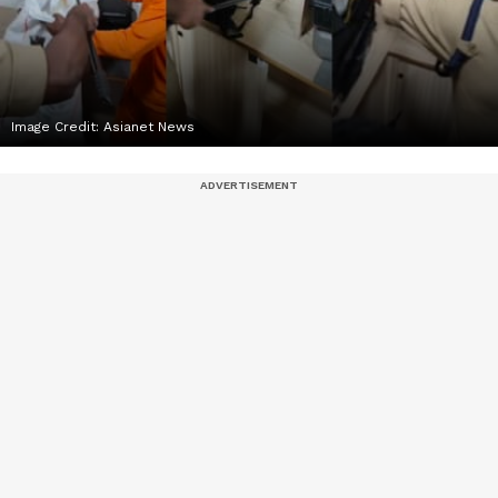
Image Credit:
Asianet News