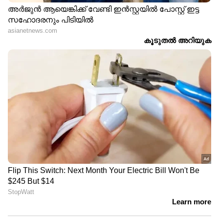
DOWNLOAD APP
RECOMMENDED STORIES
കിടന്നിരുന്നത് പ്ലാസ്റ്റിക്ക്
'പ്രതിയുടെ പേര്
പാകിയ കട്ടിലിൽ,
നോക്കിയാൽ നാട്ടുകാർക്ക്
വൈദ്യുതി മുടങ്ങുന്നത്
മനസ്സിലാകും'; വെള്ളാപ്പള്ളി
പതിവ്, അടിയിൽ
നടേശൻ പ്രതിയായ
മെഴുകുതിരി
മൈക്രോ ഫിനാൻസ്
കത്തിച്ചിരിക്കാം എന്ന്
കേസില്‍ അന്വേഷണ