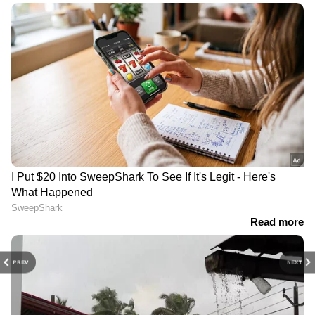
നിഗമനം; വയോധികൻ
സംഘത്തെ വിമർശിച്ച്
മരിച്ച നിലയിൽ
ഹൈക്കോടതി
'നീതി'യിൽ നിന്ന്
വൈകീട്ട് വീട്ടിലേക്ക് നടന്നു
പടിയിറങ്ങി എ എൻ
പോകുന്നതിനിടെ
ഷംസീർ; തലശ്ശേരിയിലേക്ക്
അപ്രതീക്ഷിതമായി
യാത്രയായത് പ്രിയ
സംഭവം, സിസിടിവി
സഖാവിന്‍റെ
ദൃശ്യങ്ങൾ കേന്ദ്രീകരിച്ച്
ചിത്രങ്ങളുമായി
നടത്തിയ
അന്വേഷണത്തിൽ
വഴിത്തിരിവ്
PREV
NEXT