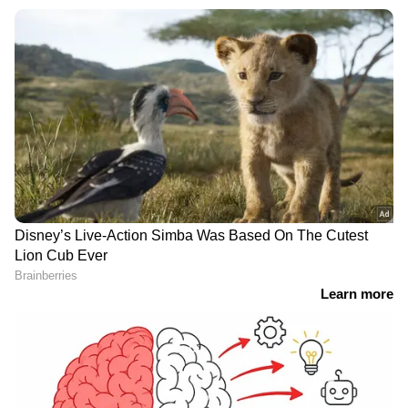
ആവശ്യങ്ങള്‍ക്കനുസൃതമായ നൈപുണ്യ
പരിശീലനത്തിനുള്ള സൌകര്യം എന്നിവയും
ലഭ്യമാക്കും.