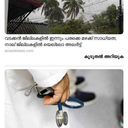
LATEST VIDEOS
'അർജുൻ ആയങ്കി കീഴടങ്ങാൻ
തീരുമാനിച്ചാണ് ഫ്ലാറ്റിലേക്ക് വന്നത്,
ഞാൻ ഒളിപ്പിച്ചുവെച്ചിട്ടില്ല'
പൊലീസിന് മുൻകൂട്ടി സൂചന
ലഭിച്ചിരുന്നോ?; അർജുനായി
സിപിഎം നേതാവിൻ്റെ വീട്ടിലും
രാത്രിയിൽ പൊലീസെത്തി