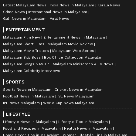
Latest Malayalam News
India News in Malayalam
Kerala News
Crime News
International News in Malayalam
Gulf News in Malayalam
Viral News
ENTERTAINMENT
Malayalam Film New
Entertainment News in Malayalam
Malayalam Short Films
Malayalam Movie Review
Malayalam Movie Trailers
Malayalam Web Series
Malayalam Bigg Boss
Box Office Collection Malayalam
Malayalam Songs & Music
Malayalam Miniscreen & TV News
Malayalam Celebrity Interviews
SPORTS
Sports News in Malayalam
Cricket News in Malayalam
Football News in Malayalam
ISL News Malayalam
IPL News Malayalam
World Cup News Malayalam
LIFESTYLE
Lifestyle News in Malayalam
Lifestyle Tips in Malayalam
Food and Recipes in Malayalam
Health News in Malayalam
Home Decor Tips in Malayalam
Woman Lifestyle Tips in Malayalam