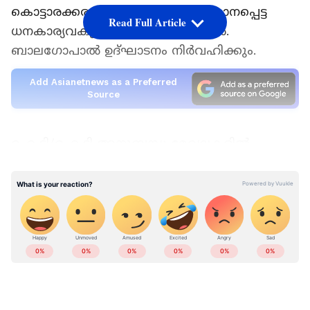
കൊട്ടാരക്കരയില്‍ നടക്കും. ബഹുമാനപ്പെട്ട
Read Full Article
ധനകാര്യവകുപ്പ്‌ മന്ത്രി ശ്രീ. കെ.എന്‍.
ബാലഗോപാല്‍ ഉദ്ഘാടനം നിര്‍വഹിക്കും.
Add Asianetnews as a Preferred
Source
ഐ ടി/ഐ ടി അനുബന്ധ മേഖലകളില്‍
പ്രവര്‍ത്തിക്കുന്ന സ്ഥാപനങ്ങള്‍ക്കും
ജീവനക്കാര്‍ക്കും ജോലി ചെയ്യുന്നതിനാണ്‌
വര്‍ക്ക്‌ നിയര്‍ ഹോം പദ്ധതിക്ക്‌ സര്‍ക്കാര്‍ രൂപം
നല്‍കിയത്‌. വികേന്ദ്രീകൃത മാതൃകയിലുള്ള
അത്യാധുനിക വര്‍ക്ക്‌സ്റ്റേഷനുകളുടെ ശൃംഖല
കേരളത്തിലാകെ സ്ഥാപിക്കുക എന്നതാണ്‌
കേരള ഡെവലപ്മെന്റ്‌ ആന്റ്‌ ഇന്നൊവേഷന്‍
സ്മാറ്റജിക്‌ കൌണ്‍സിലിന്റെ (aa-cwlay)