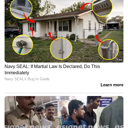
കേരളത്തിലെ എല്ലാ വാർത്തകൾ
Kerala
News
അറിയാൻ എപ്പോഴും ഏഷ്യാനെറ്റ്
ന്യൂസ് വാർത്തകൾ.
Malayalam News
തത്സമയ അപ്‌ഡേറ്റുകളും ആഴത്തിലുള്ള
വിശകലനവും സമഗ്രമായ റിപ്പോർട്ടിംഗും —
എല്ലാം ഒരൊറ്റ സ്ഥലത്ത്. ഏത് സമയത്തും,
എവിടെയും വിശ്വസനീയമായ വാർത്തകൾ
ലഭിക്കാൻ
Asianet News Malayalam
ABOUT THE AUTHOR
Web Desk
WD