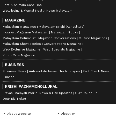
Pets & Animals Care Tips
Well-being & Mental Health News Malayalam
MAGAZINE
Malayalam Magazines
Malayalam Krishi (Agriculture)
India Art Magazine Malayalam
Malayalam Books
Malayalam Columnist
Magazine Conversations
Culture Magazines
Malayalam Short Stories
Conversations Magazine
Web Exclusive Magazine
Web Specials Magazine
Video Cafe Magazine
BUSINESS
Business News
Automobile News
Technologies
Fact Check News
Finance
KRISHI PAZHAMCHOLLUKAL
Pravasi Malayali World, News & Life Updates
Gulf Round Up
Dear Big Ticket
About Website
About Tv