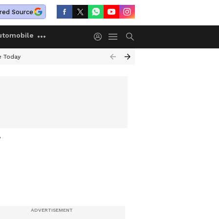
red Source
utomobile
e Today
ം