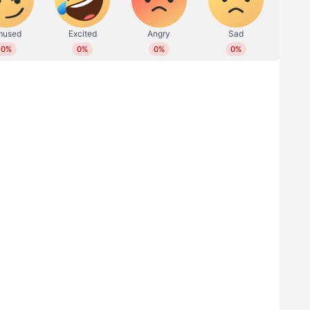
ൽ ലോഡ് ഇറക്കാൻ എഐടിയുസി
ലോഡിനെ ചൊല്ലി,പൊലീസ് സംരക്ഷണവുമില്ല