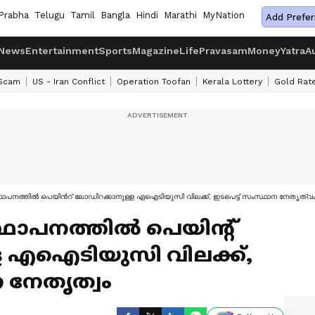
Prabha
Telugu
Tamil
Bangla
Hindi
Marathi
MyNation
Add Prefer
News
Entertainment
Sports
Magazine
Life
Pravasam
Money
Yatra
A
 Scam
US - Iran Conflict
Operation Toofan
Kerala Lottery
Gold Rat
ാപനത്തിൽ പെയിന്‍റ് ലോഡിറക്കാനുള്ള എഐടിയുസി വിലക്ക്, ഇടപെട്ട് സംസ്ഥാന നേതൃത്വ
ഥാപനത്തിൽ പെയിന്‍റ്
ള എഐടിയുസി വിലക്ക്,
ന നേതൃത്വം