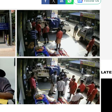
Follow Us
LATE