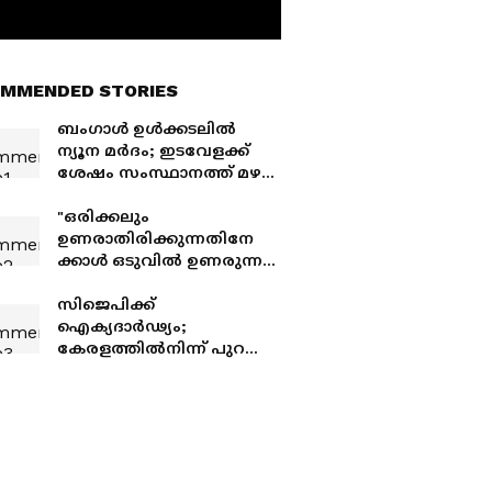
MMENDED STORIES
ബംഗാള്‍ ഉള്‍ക്കടലില്‍
ന്യൂന മര്‍ദം; ഇടവേളക്ക്
ശേഷം സംസ്ഥാനത്ത് മഴ
സജീവമാകുമെന്ന്
കാലാവസ്ഥാ വകുപ്പിന്റെ
"ഒരിക്കലും
മുന്നറിയിപ്പ്, രണ്ട് ദിവസം
ഉണരാതിരിക്കുന്നതിനേ
വ്യാപക മഴ
ക്കാൾ ഒടുവിൽ ഉണരുന്നത്
നല്ലത് " കോൺഗ്രസിനെ
പരിഹസിച്ച് എം. സ്വരാജ് ,
സിജെപിക്ക്
പ്രാധാൻ്റെ രാജി
ഐക്യദാർഢ്യം;
സമരവിജയത്തിന്റെ
കേരളത്തിൽനിന്ന് പുറപ്പെട്ട
തെളിവ്
ഡിവൈഎഫ്ഐ
നേതാക്കൾ ദില്ലിയിലെത്തി