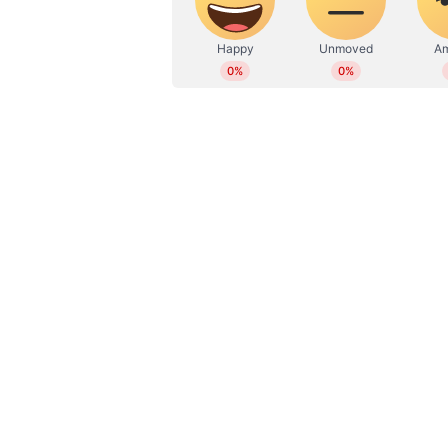
Read Also :
പുത്തൻകുരിശി
വിലക്ക്‌,തർക്കം പെയിൻ്റ് 