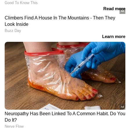
താൽക്കാലിക
ബാറ്റുമായി യുവാക്കളുടെ
ജീവനക്കാരൻ അറസ്റ്റിൽ
അക്രമം, ഹോട്ടലുടമയുടെ
പല്ലടിച്ച് കൊഴിച്ചു
LATEST VIDEOS
മണ്ഡല പുനഃനിർണയ ബിൽ ഈ
സമ്മേളനത്തിൽ അവതരിപ്പിക്കില്ല