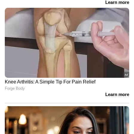
'പേടി മരിച്ചവരെയല്ല
അടർന്നുവീഴുന്ന
കോൺക്രീറ്റുകളെ';ഹെൽമറ്റ് വച്ച്
ശ്മശാനത്തിൽ ജോലി
ചെയ്യുകയാണ് സലീന