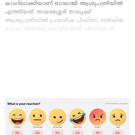
കവറിലാക്കിയാണ് ബാലാജി ആശുപത്രിയില്‍
എത്തിയത്. താമരശ്ശേരി താലൂക്ക്
ആശുപത്രിയില്‍ പ്രാഥമിക ചികിത്സ നല്‍കിയ
ശേഷം ഇയാളെ കോഴിക്കോട് മെഡിക്കല്‍
കോളേജ് ആശുപത്രിയിലേക്ക് മാറ്റി.
LATEST VIDEOS
കേരളത്തിലെ എല്ലാ വാർത്തകൾ
Kerala