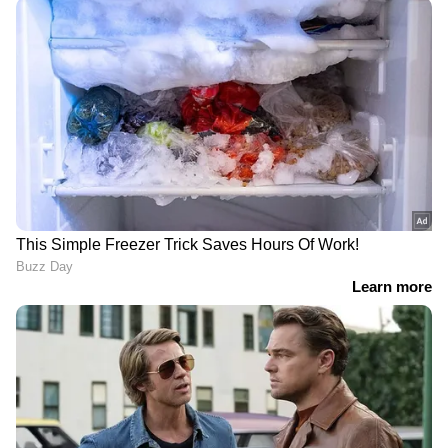
ശ്രീ പദ്മനാഭ സന്നിധിയിലെത്തി വി.ഡി.
സതീശൻ, തൊഴുത് മടക്കം
ഉമ്മൻ ചാണ്ടി മന്ത്രിസഭയിൽ
മന്ത്രിയാകാത്തതാണ് ജീവിതത്തിലെ വലിയ
നഷ്ടമെന്ന് വിഡി സതീശൻ; ഉമ്മൻ
ചാണ്ടിയുടെ വീട് സന്ദർശിച്ചു
DOWNLOAD APP
RECOMMENDED STORIES