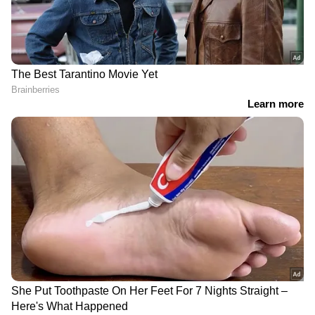
പൂപ്പലും പൊടിയും തട്ടി
മുഖ്യമന്ത്രിയുടെ
ചൂട് തീരുമാനം എടുക്കൂ,
ഇടപെടൽ, ഇത്രയും തുക
സർക്കാരിന്‍റെ വൈകലിൽ
ഒന്നിച്ച് അനുവദിക്കുന്നത്
പ്രതികരിച്ച് ജിന്‍റോ ജോൺ;
ആദ്യമെന്ന് മന്ത്രി;
'അജിത് കുമാറിനെതിരെ
സപ്ലൈകോയ്ക്ക് സർക്കാർ
ഉടൻ നടപടി വേണം'
വക 200 കോടി,
ഓണവിപണി ഉഷറാകും
പരീക്ഷ ഹാളിൽ ഫോൺ
ചിക്കൻ 65നൊപ്പമുള്ള
ഉപയോഗിച്ച് കോപ്പിയടി;
നാരങ്ങയിൽ നീര്
കെഎസ്ഇബി
കുറഞ്ഞു, ക്രിക്കറ്റ്