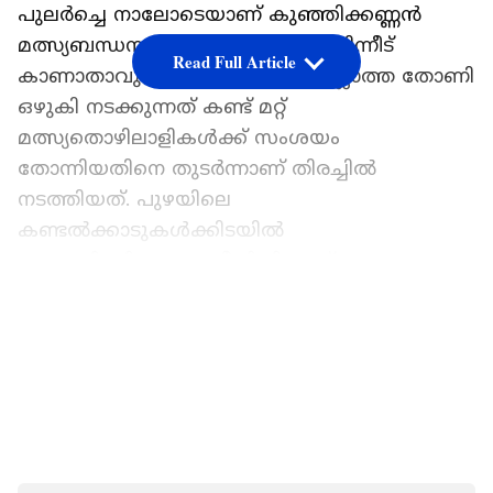
പുലര്‍ച്ചെ നാലോടെയാണ് കുഞ്ഞിക്കണ്ണന്‍
മത്സ്യബന്ധനത്തിനായി പോയത്. പിന്നീട്
Read Full Article
കാണാതാവുകയായിരുന്നു. ആളില്ലാത്ത തോണി
ഒഴുകി നടക്കുന്നത് കണ്ട് മറ്റ്
മത്സ്യതൊഴിലാളികള്‍ക്ക് സംശയം
തോന്നിയതിനെ തുടര്‍ന്നാണ് തിരച്ചില്‍
നടത്തിയത്. പുഴയിലെ
കണ്ടല്‍ക്കാടുകള്‍ക്കിടയില്‍
കുടുങ്ങിക്കിടക്കുന്ന രീതിയിലാണ്
മൃതദേഹമുണ്ടായിരുന്നത്. വിവരം
LATEST VIDEOS
അറിയിച്ചതിനെ തുടര്‍ന്ന് പൊലീസ് സംഭവ
സ്ഥലത്തെത്തി. പിന്നീട് നാട്ടുകാരുടെ
സഹായത്തോടെ മൃതദേഹം
പുറത്തെടുക്കുകയായിരുന്നു. പോസ്റ്റ്‌മോര്‍ട്ടം
നടപടിക്ക് ശേഷം മൃതദേഹം ബന്ധുക്കള്‍ക്ക്
വിട്ടുനല്‍കി.