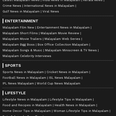
Latest Malayalam News
India News in Malayalam
Kerala News
Crime News
International News in Malayalam
Gulf News in Malayalam
Viral News
ENTERTAINMENT
Malayalam Film New
Entertainment News in Malayalam
Malayalam Short Films
Malayalam Movie Review
Malayalam Movie Trailers
Malayalam Web Series
Malayalam Bigg Boss
Box Office Collection Malayalam
Malayalam Songs & Music
Malayalam Miniscreen & TV News
Malayalam Celebrity Interviews
SPORTS
Sports News in Malayalam
Cricket News in Malayalam
Football News in Malayalam
ISL News Malayalam
IPL News Malayalam
World Cup News Malayalam
LIFESTYLE
Lifestyle News in Malayalam
Lifestyle Tips in Malayalam
Food and Recipes in Malayalam
Health News in Malayalam
Home Decor Tips in Malayalam
Woman Lifestyle Tips in Malayalam