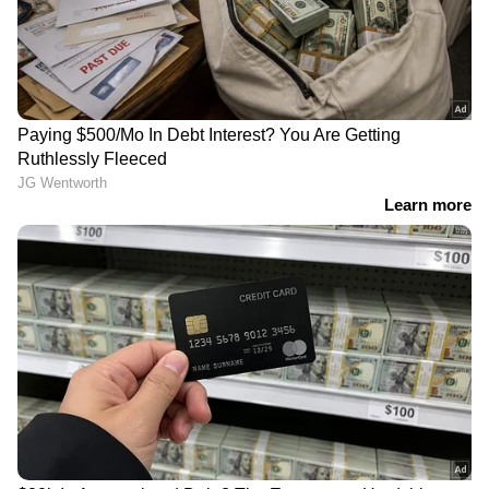
ദേശീയപാത 66ൽ
പ്രതിഷേധം ഫലം കണ്ടു, ദി
യാത്രക്കാരിൽ
ടെലഗ്രാഫ് മുൻ എഡിറ്റർ
ആശങ്കയായി ഗർത്തം, 12
ആർ രാജഗോപാലിന്
അടിയോളം താഴ്ചയിൽ
പാസ്പോർട്ട് പുതുക്കി
റോഡ് താഴ്ന്നുപോയി
നൽകും