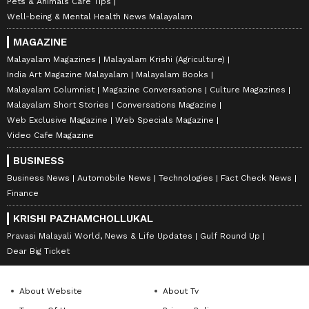
Pets & Animals Care Tips
Well-being & Mental Health News Malayalam
MAGAZINE
Malayalam Magazines
Malayalam Krishi (Agriculture)
India Art Magazine Malayalam
Malayalam Books
Malayalam Columnist
Magazine Conversations
Culture Magazines
Malayalam Short Stories
Conversations Magazine
Web Exclusive Magazine
Web Specials Magazine
Video Cafe Magazine
BUSINESS
Business News
Automobile News
Technologies
Fact Check News
Finance
KRISHI PAZHAMCHOLLUKAL
Pravasi Malayali World, News & Life Updates
Gulf Round Up
Dear Big Ticket
About Website
About Tv