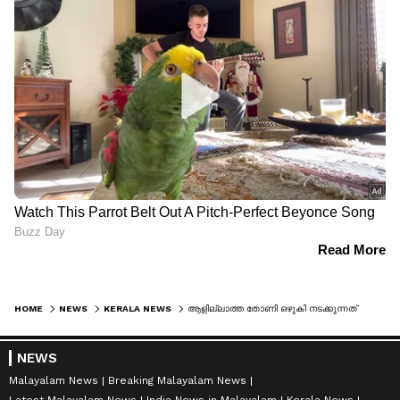
HOME
NEWS
KERALA NEWS
ആളില്ലാത്ത തോണി ഒഴുകി നടക്കുന്നത് കണ്ടു, സംശയം തോന്നിയതിനെ തുടര്‍ന്ന് തെരച്ചിലില്‍ നടത്തി; മത്സ്യത്തൊഴിലാളിയുടെ മൃതശരീരം കണ്ടെത്തി
NEWS
Malayalam News
Breaking Malayalam News