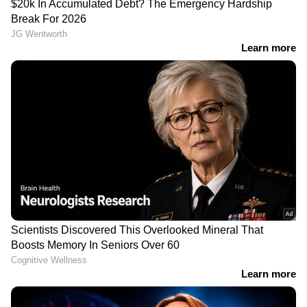
LATEST VIDEOS
ജലനിരപ്പ് കുറഞ്ഞെങ്കിലും ദുരിതം
ഒഴിയാതെ കുട്ടനാട്ടുകാര്‍; വെള്ളം
ഇറങ്ങാൻ ഇനിയും സമയമെടുക്കും
News@1PM | ഒരുമണി വാർത്ത
വിശദമായി | 08 August 2026