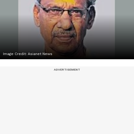
Image Credit:
Asianet News