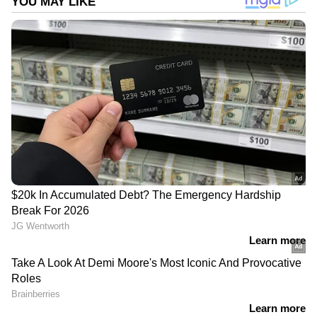
വോട്ട് ചെയ്യില്ലെന്നും അദ്ദേഹം കൂട്ടിച്ചേര്‍ത്തു.
DOWNLOAD APP
കേരളത്തിലെ എല്ലാ വാർത്തകൾ
Kerala
News
അറിയാൻ എപ്പോഴും ഏഷ്യാനെറ്റ്
ന്യൂസ് വാർത്തകൾ.
Malayalam News
തത്സമയ അപ്‌ഡേറ്റുകളും ആഴത്തിലുള്ള