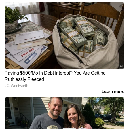
വിശകലനവും സമഗ്രമായ റിപ്പോർട്ടിംഗും —
എല്ലാം ഒരൊറ്റ സ്ഥലത്ത്. ഏത് സമയത്തും,
എവിടെയും വിശ്വസനീയമായ വാർത്തകൾ
ലഭിക്കാൻ
Asianet News Malayalam