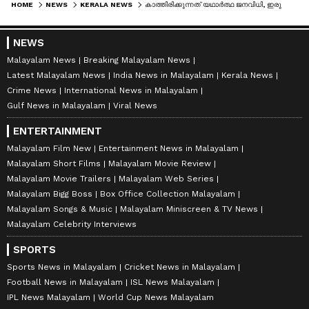
HOME
NEWS
KERALA NEWS
കാത്തിരിക്കുന്നത് യഥാർത്ഥ ജനവിധി, ഇരുപതിൽ ഇരുപതും കിട്ടാവുന്ന സാഹചര്യമെന്ന് ഷാഫി പറമ്പിൽ
NEWS
Malayalam News
Breaking Malayalam News
Latest Malayalam News
India News in Malayalam
Kerala News
Crime News
International News in Malayalam
Gulf News in Malayalam
Viral News
ENTERTAINMENT
Malayalam Film New
Entertainment News in Malayalam
Malayalam Short Films
Malayalam Movie Review
Malayalam Movie Trailers
Malayalam Web Series
Malayalam Bigg Boss
Box Office Collection Malayalam
Malayalam Songs & Music
Malayalam Miniscreen & TV News
Malayalam Celebrity Interviews
SPORTS
Sports News in Malayalam
Cricket News in Malayalam
Football News in Malayalam
ISL News Malayalam
IPL News Malayalam
World Cup News Malayalam