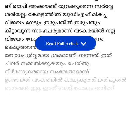
ബിജെപി അക്കൗണ്ട് തുറക്കുമെന്ന സർവ്വേ
ശരിയല്ല. കേരളത്തിൽ യുഡിഎഫ് മികച്ച
വിജയം നേടും. ഇരുപതിൽ ഇരുപതും
കിട്ടാവുന്ന സാഹചര്യമാണ്. വടകരയിൽ നല്ല
വിജയം നേടും. വടകരയിൽ സമാധാനം
Read Full Article
കെടുത്താൻ വ്യാജ സൃഷ്ടി ഉണ്ടായി.
ബോധപൂർവ്വമായ ശ്രമമാണ് നടന്നത്. ഇത്
ചിലർ സമ്മതിക്കുകയും ചെയ്തു.
നിർഭാഗ്യകരമായ സംഭവങ്ങളാണ്
ഉണ്ടായത്. വടകരയിൽ കാലുകുത്തിയത് മുതൽ
ടെൻഷൻ ഇല്ല. ഇടത് വോട്ട് പോലും തനിക്ക്
കിട്ടുമെന്നും ഷാഫി പറമ്പിൽ ആത്മവിശ്വാസം
പ്രകടിപ്പിച്ചു.
LATEST VIDEOS
ലോക്സഭാ തെരഞ്ഞെടുപ്പില്‍ രാജ്യത്ത് ഇന്ത്യ
മുന്നണി നേട്ടമുണ്ടാക്കുമെന്ന് കെപിസിസി