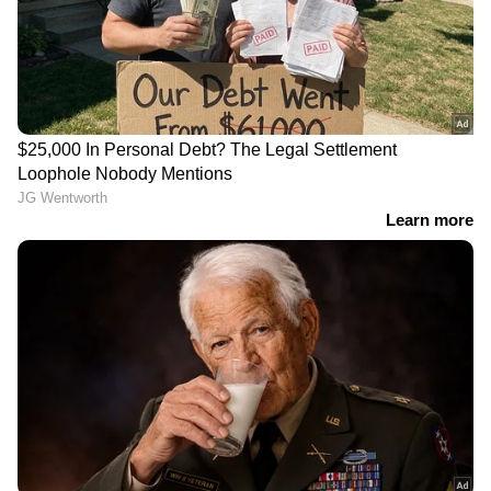
RECOMMENDED STORIES
ബിജെപി കേരളത്തില്‍ അക്കൗണ്ട്
തുറക്കില്ലെന്ന് പൊതുമരാമത്ത് വകുപ്പ് മന്ത്രി പി
എ മുഹമ്മദ് റിയാസ് പ്രതികരിച്ചു. എക്സിറ്റ്
പോളിനുശേഷം രണ്ടു ദിവസത്തേക്ക് മാത്രം
ബിജെപിക്ക് രണ്ടോ മൂന്നോ എംപിമാർ
ഉണ്ടാകും. വോട്ട് എണ്ണിയാൽ അത് തീരുമെന്നും
മന്ത്രി പറഞ്ഞു.
സെക്കുലർ സ്റ്റേറ്റിൽ ഒരു
മുല്ലപ്പെരിയാർ
പ്രത്യേക മതത്തിൻ്റെ
കനാലിൻ്റേയും
കാര്യം പറയുന്നത് ശരിയല്ല;
വനമേഖലയുടെയും ദൃശ്യം
വന്ദേമാതരം വിവാദത്തിൽ
പകർത്തി;
പ്രതികരണവുമായി മന്ത്രി
അനുമതിയില്ലാതെ
സിപി ജോൺ
ഡ്രോൺ പറത്തി തമിഴ്നാട്
സംഘം