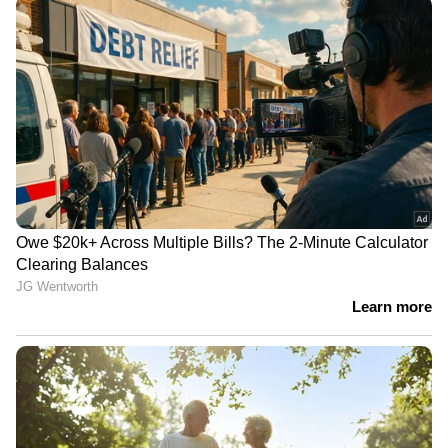
കണ്ടിട്ടുകൂടിയില്ല, എന്നിട്ടും
ഞങ്ങളുടെ വീടുകളിൽ കയറി' |
Arjun Aayanki