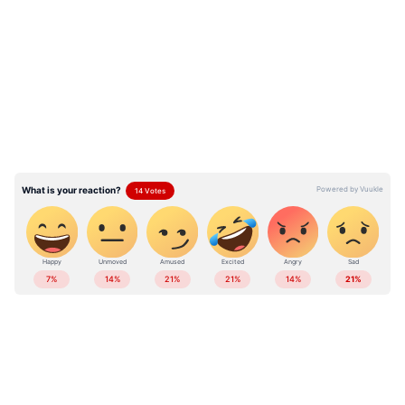
സമീപത്തെ ആശുപത്രികളിൽ പ്രവേശിപ്പിച്ചു.
LATEST VIDEOS
സംഭവത്തിൽ കർണാടക പൊലീസ്
കേസെടുത്ത് അന്വേഷണം ആരംഭിച്ചിട്ടുണ്ട്.
ഏഷ്യാനെറ്റ് ന്യൂസ് വാർത്തകൾ തത്സമയം
കാണാം
ABOUT THE AUTHOR
Anver Sajad
AS
2018 മുതല്‍ ഏഷ്യാനെറ്റ് ന്യൂസ് ഓണ്‍ലൈനില്‍
പ്രവര്‍ത്തിക്കുന്നു. നിലവില്‍ ചീഫ് സബ് എഡിറ്റര്‍.
ഫിലോസഫിയിൽ ബിരുദവും ജേണലിസത്തില്‍ പോസ്റ്റ്
ഗ്രാജുവേറ്റ് ഡിപ്ലോമയും നേടി. കേരള, ദേശീയ,
അപകടം
അന്താരാഷ്ട്ര വാര്‍ത്തകള്‍, സ്പോർട്സ്,