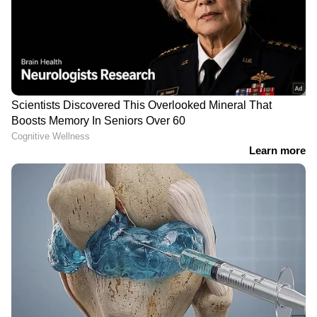
RECOMMENDED STORIES
അർജുൻ ആയങ്കിയുടെ
മഹാരാഷ്ട്രയിൽ പാലിന്
അറസ്റ്റ്: വിവരം നൽകിയ
വില കൂടും; ലിറ്ററിന് 2
ഓട്ടോ ഡ്രൈവർക്ക്
രൂപയുടെ വർധന ഓഗസ്റ്റ്