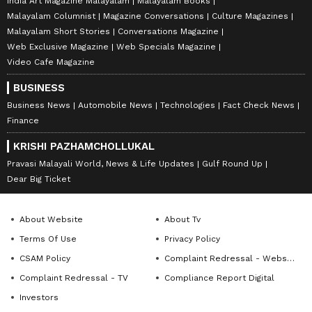
India Art Magazine Malayalam
Malayalam Books
Malayalam Columnist
Magazine Conversations
Culture Magazines
Malayalam Short Stories
Conversations Magazine
Web Exclusive Magazine
Web Specials Magazine
Video Cafe Magazine
BUSINESS
Business News
Automobile News
Technologies
Fact Check News
Finance
KRISHI PAZHAMCHOLLUKAL
Pravasi Malayali World, News & Life Updates
Gulf Round Up
Dear Big Ticket
About Website
About Tv
Terms Of Use
Privacy Policy
CSAM Policy
Complaint Redressal - Website
Complaint Redressal - TV
Compliance Report Digital
Investors