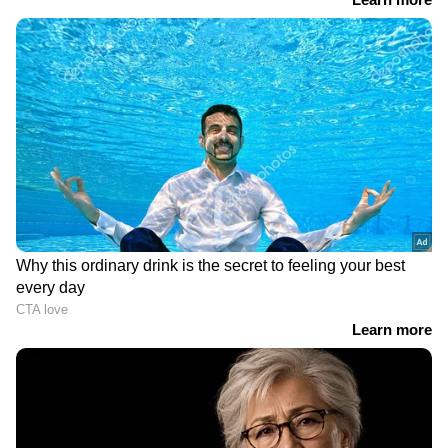
കേരളത്തിലെ എല്ലാ വാർത്തകൾ
Kerala
News
അറിയാൻ എപ്പോഴും ഏഷ്യാനെറ്റ്
ന്യൂസ് വാർത്തകൾ.
Malayalam News
തത്സമയ അപ്‌ഡേറ്റുകളും ആഴത്തിലുള്ള
വിശകലനവും സമഗ്രമായ റിപ്പോർട്ടിംഗും —
എല്ലാം ഒരൊറ്റ സ്ഥലത്ത്. ഏത് സമയത്തും,
എവിടെയും വിശ്വസനീയമായ വാർത്തകൾ
ലഭിക്കാൻ
Asianet News Malayalam