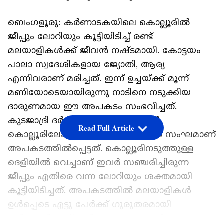
ബെംഗളൂരു: കർണാടകയിലെ കൊല്ലൂരിൽ
ജീപ്പും ലോറിയും കൂട്ടിയിടിച്ച് രണ്ട്
മലയാളികൾക്ക് ജീവൻ നഷ്ടമായി. കോട്ടയം
പാലാ സ്വദേശികളായ ജ്യോതി, ആര്യ
എന്നിവരാണ് മരിച്ചത്. ഇന്ന് ഉച്ചയ്ക്ക് മൂന്ന്
മണിയോടെയായിരുന്നു നാടിനെ നടുക്കിയ
ദാരുണമായ ഈ അപകടം സംഭവിച്ചത്.
കുടജാദ്രി ദർശനം കഴിഞ്ഞ് ജീപ്പിൽ
Read Full Article
കൊല്ലൂരിലേക്ക് മടങ്ങുകയായിരുന്ന സംഘമാണ്
അപകടത്തിൽപ്പെട്ടത്. കൊല്ലൂരിനടുത്തുള്ള
ദെളിയിൽ വെച്ചാണ് ഇവർ സഞ്ചരിച്ചിരുന്ന
ജീപ്പും എതിരെ വന്ന ലോറിയും ശക്തമായി
കൂട്ടിയിടിച്ചത്. അപകടത്തിൽ മലയാളികൾ
ഉൾപ്പെടെ എട്ടു പേർക്ക് ഗുരുതരമായി
പരിക്കേറ്റിട്ടുണ്ട്. പരിക്കേറ്റവരെ ഉടൻ തന്നെ