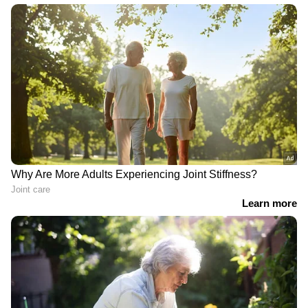
തമ്മിലടിച്ച് വൈദികർ; പിറവത്ത്
പള്ളിക്കുള്ളിൽ ഓര്‍ത്തഡോക്സ്-
യാക്കോബായ സംഘര്‍ഷം
ടി.ജി.മോഹൻദാസ് കസ്റ്റഡിയിൽ;
നാളെ കോടതിയിൽ ഹാജരാക്കും