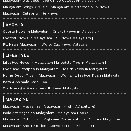
Malayalam Bigg Boss
Box Office Collection Malayalam
Malayalam Songs & Music
Malayalam Miniscreen & TV News
Malayalam Celebrity Interviews
SPORTS
Sports News in Malayalam
Cricket News in Malayalam
Football News in Malayalam
ISL News Malayalam
IPL News Malayalam
World Cup News Malayalam
LIFESTYLE
Lifestyle News in Malayalam
Lifestyle Tips in Malayalam
Food and Recipes in Malayalam
Health News in Malayalam
Home Decor Tips in Malayalam
Woman Lifestyle Tips in Malayalam
Pets & Animals Care Tips
Well-being & Mental Health News Malayalam
MAGAZINE
Malayalam Magazines
Malayalam Krishi (Agriculture)
India Art Magazine Malayalam
Malayalam Books
Malayalam Columnist
Magazine Conversations
Culture Magazines
Malayalam Short Stories
Conversations Magazine