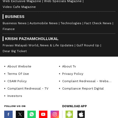
Web Exclusive Magazine
Web Specials Magazine
Video Cafe Magazine
BUSINESS
Business News
Automobile News
Technologies
Fact Check News
Finance
KRISHI PAZHAMCHOLLUKAL
Pravasi Malayali World, News & Life Updates
Gulf Round Up
Dear Big Ticket
About Website
About Tv
Terms Of Use
Privacy Policy
CSAM Policy
Complaint Redressal - Website
Complaint Redressal - TV
Compliance Report Digital
Investors
FOLLOW US ON
DOWNLOAD APP