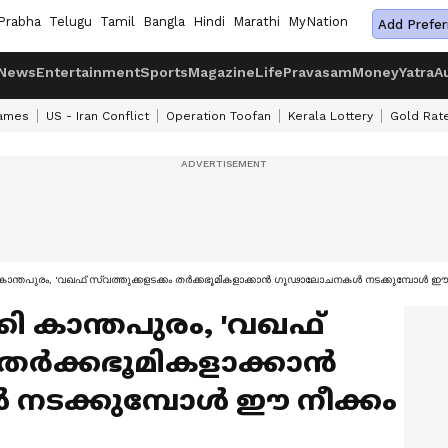
Prabha
Telugu
Tamil
Bangla
Hindi
Marathi
MyNation
Add Prefer
News
Entertainment
Sports
Magazine
Life
Pravasam
Money
Yatra
A
ames
US - Iran Conflict
Operation Toofan
Kerala Lottery
Gold Rat
 കാന്തപുരം, 'വഖഫ് സ്വത്തുക്കളടക്കം തർക്കഭൂമികളാക്കാൻ ഗൂഢാലോചനകൾ നടക്കുമ്പോൾ ഈ ന
ി കാന്തപുരം, 'വഖഫ്
ം തർക്കഭൂമികളാക്കാൻ
ടക്കുമ്പോൾ ഈ നീക്കം