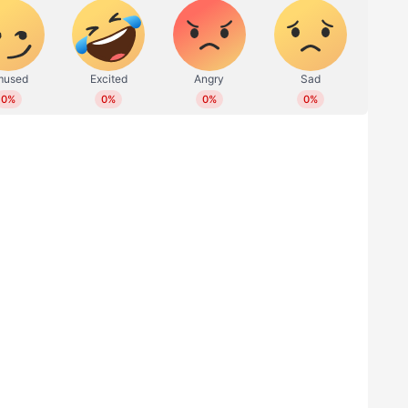
കൾ തത്സമയം കാണാം