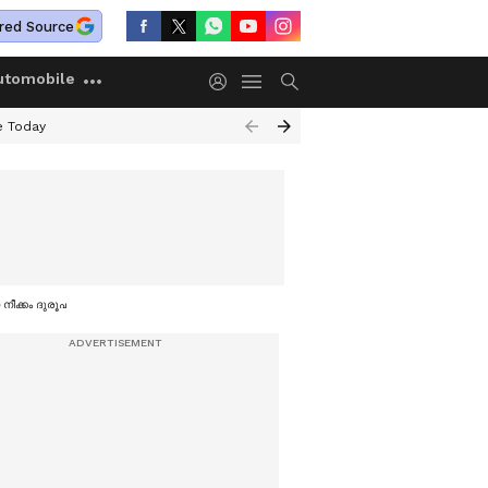
red Source
utomobile
e Today
ീക്കം ദുരൂഹം'