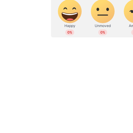
WD
Web Desk
ഏഷ്യാനെറ്റ് ന്യൂസ് വാർത്ത