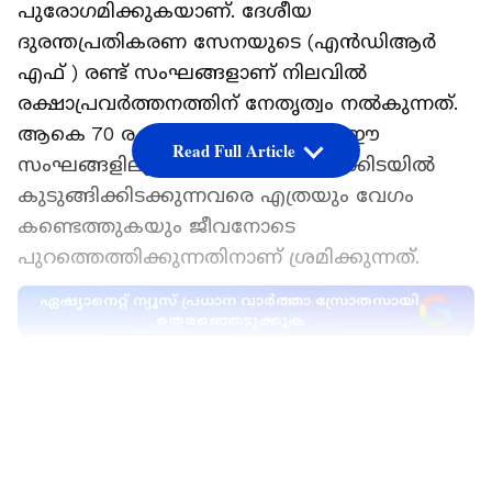
പുരോഗമിക്കുകയാണ്. ദേശീയ
ദുരന്തപ്രതികരണ സേനയുടെ (എൻഡിആർ
എഫ് ) രണ്ട് സംഘങ്ങളാണ് നിലവിൽ
രക്ഷാപ്രവർത്തനത്തിന് നേതൃത്വം നൽകുന്നത്.
ആകെ 70 രക്ഷാപ്രവർത്തകരാണ് ഈ
Read Full Article
സംഘങ്ങളിലുള്ളത്. മൺകൂനകൾക്കിടയിൽ
കുടുങ്ങിക്കിടക്കുന്നവരെ എത്രയും വേഗം
കണ്ടെത്തുകയും ജീവനോടെ
പുറത്തെത്തിക്കുന്നതിനാണ് ശ്രമിക്കുന്നത്.
ഏഷ്യാനെറ്റ് ന്യൂസ് പ്രധാന വാർത്താ സ്രോതസായി
തെരഞ്ഞെടുക്കുക
ദുരന്തത്തിൽ എത്രപേർ മണ്ണടിയിൽ അകപ്പെട്ട്
LATEST VIDEOS
പോയിരിക്കാമെന്നതിൽ കൃത്യമായ വിവരങ്ങൾ
ശേഖരിച്ചുവരികയാണ്. തിരച്ചിൽ കൂടുതൽ
ഫലപ്രദമാക്കുന്നതിനായി രണ്ട് കെഡാവർ