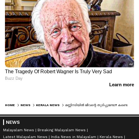
HOME
NEWS
KERALA NEWS
മണ്ണിനടിയിൽ ജീവന്റെ തുടിപ്പുണ്ടോ? കണ്ടെത്താൻ മൂവ്മെന്റ് ലോക്കേറ്റിംഗ് ക്യാമറയും 2 കെഡാവർ നായ്ക്കളെയും എത്തിച്ചു, തിരച്ചിൽ തുടരുന്നു
NEWS
Malayalam News
Breaking Malayalam News
Latest Malayalam News
India News in Malayalam
Kerala News