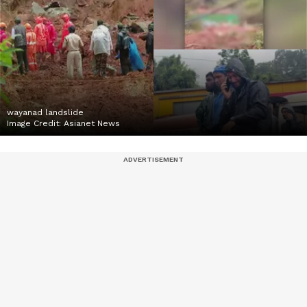
wayanad landslide
Image Credit:
Asianet News