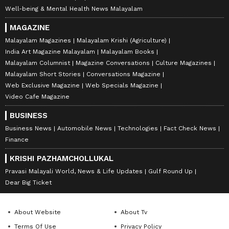
Well-being & Mental Health News Malayalam
MAGAZINE
Malayalam Magazines
Malayalam Krishi (Agriculture)
India Art Magazine Malayalam
Malayalam Books
Malayalam Columnist
Magazine Conversations
Culture Magazines
Malayalam Short Stories
Conversations Magazine
Web Exclusive Magazine
Web Specials Magazine
Video Cafe Magazine
BUSINESS
Business News
Automobile News
Technologies
Fact Check News
Finance
KRISHI PAZHAMCHOLLUKAL
Pravasi Malayali World, News & Life Updates
Gulf Round Up
Dear Big Ticket
About Website
About Tv
Terms Of Use
Privacy Policy