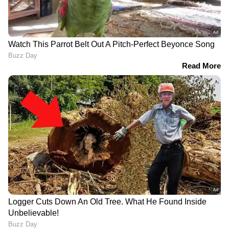
LATEST VIDEOS
പ്രണയകഥ തുറന്നു പറഞ്ഞ് വി കെ
ശ്രീകണ്ഠൻ എംപിയും മന്ത്രിയും
ഭാര്യയുമായ കെ എ തുളസിയും
സിപിഎമ്മിന്റെ സൈബർ പോരാളി;
ആരാണ് ചെന്നിത്തലയേയും
പൊലീസിനേയും വെല്ലുവിളിക്കുന്ന
അര്‍ജുന്‍ ആയങ്കി?