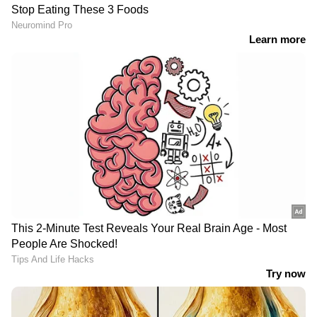
DOWNLOAD APP
Related Articles
RECOMMENDED STORIES
പതങ്കയത്ത് മലവെള്ള പാച്ചിലിൽ
കാണാതായ യുവാവിനായി തിരച്ചിൽ
തുടരുന്നു
കണ്ണീരായി കള്ളാടി; മണ്ണിടിച്ചിലിൽ
നാമാവശേഷമായി പള്ളിയും കടകളും,
കാണാതായവർക്കായി തെരച്ചിൽ
വയനാട്ടില്‍ അതിതീവ്ര മഴ
മേപ്പാടി ദുരന്തം;
തുടരുന്നു, റെഡ് അലർട്ട്;
സർക്കാരിന്റെ
പ്രൊഫഷണല്‍ കോളേജ്
പ്രവർത്തനങ്ങൾക്ക്
ഉള്‍പ്പടെയുള്ള വിദ്യാഭ്യാസ
പിന്തുണയെന്ന് പ്രതിപക്ഷ