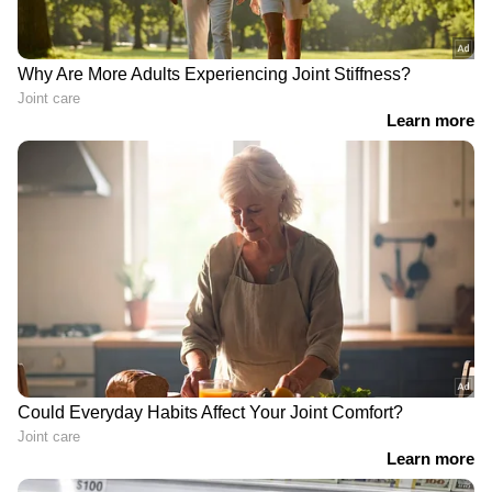
RECOMMENDED STORIES
വാവുബലി:
കലക്ടറേറ്റിലെ
കെഎസ്ആർടിസി സജ്ജം,
ജീവനക്കാരിയുടെ
നൂറോളം അധിക
ആത്മഹത്യ; അന്വേഷണ
ബസുകൾ
റിപ്പോർട്ട് ലഭിച്ച ശേഷം
നിരത്തിലിറക്കുമെന്ന്
കർശന നടപടി
ഗതാഗത മന്ത്രി സി.പി
എടുക്കുമെന്ന് മന്ത്രി എപി
ജോൺ
അനിൽകുമാർ