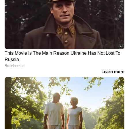
തത്സമയ അപ്‌ഡേറ്റുകളും ആഴത്തിലുള്ള
വിശകലനവും സമഗ്രമായ റിപ്പോർട്ടിംഗും —
എല്ലാം ഒരൊറ്റ സ്ഥലത്ത്. ഏത് സമയത്തും,
എവിടെയും വിശ്വസനീയമായ വാർത്തകൾ
ലഭിക്കാൻ
Asianet News Malayalam